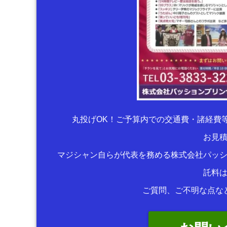
丸投げOK！ご予算内での交通費・諸経費
お見
マジシャン自らが代表を務める株式会社パッ
託料
ご質問、ご不明な点な