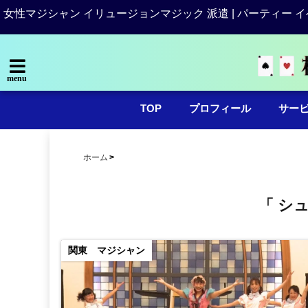
女性マジシャン イリュージョンマジック 派遣 | パーティー イ
menu
TOP
プロフィール
サー
ホーム
「 シ
関東 マジシャン