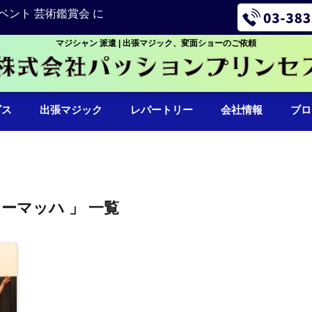
ベント 芸術鑑賞会 に
マジシャン 派遣 | 出張マジック、変面ショーのご依頼
ビス
出張マジック
レパートリー
会社情報
ブロ
ューマッハ 」 一覧