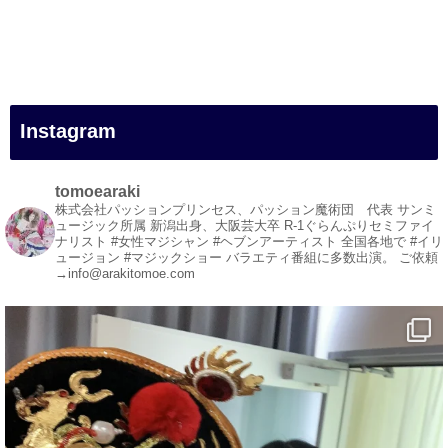
#一人旅
#女性マジシャン
#出張マジック
#マジシャン派遣
#イリュージョン
#和歌山県
Instagram
#白浜町
#変面ショー
#イベント
tomoearaki
#宴会
株式会社パッションプリンセス、パッション魔術団 代表
サンミ
ュージック所属
新潟出身、大阪芸大卒
R-1ぐらんぷりセミファイ
#余興
ナリスト
#女性マジシャン #ヘブンアーティスト
全国各地で #イリ
ュージョン #マジックショー
バラエティ番組に多数出演。
ご依頼
1
5
X
→info@arakitomoe.com
マジシャン派遣 パッションプリンセス【公式】
@comedy_illusion
·
7 8月
お疲れ様です
YouTubeを更新しました
https://youtu.be/9sHKhUQBmUE
@YouTube