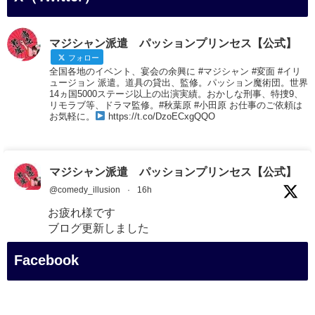
マジシャン派遣 パッションプリンセス【公式】
フォロー
全国各地のイベント、宴会の余興に #マジシャン #変面 #イリ
ュージョン 派遣。道具の貸出、監修。パッション魔術団。世界
14ヵ国5000ステージ以上の出演実績。おかしな刑事、特捜9、
リモラブ等、ドラマ監修。#秋葉原 #小田原 お仕事のご依頼は
お気軽に。
https://t.co/DzoECxgQQO
マジシャン派遣 パッションプリンセス【公式】
@comedy_illusion
·
16h
お疲れ様です
ブログ更新しました
「マジシャン和歌山旅 白浜町・円月島」
Facebook
#企業公式がお疲れ様を言い合う
#旅行好きな人と繋がりたい