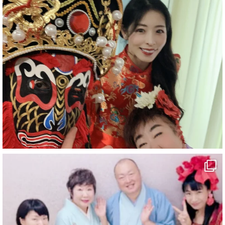
#企業公式がお疲れ様を言い合う
#チャンネル登録おねがいします
#愛媛県
#新居浜市
#マイントピア別子
#泉寿亭
#有形文化財
#四国
#愛媛観光
#旅行
#旅行動画
#一人旅
#観光スポット
#Travel
#ehime
#旅行好きと繋がりたい
5
X