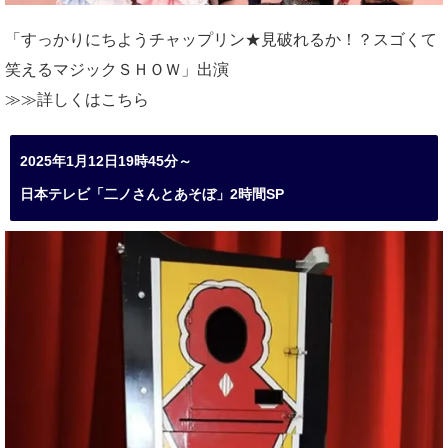
「すっかりにちようチャップリン★見破れるか！？スゴくて
笑えるマジックＳＨＯＷ」出演
≫≫詳しくは
こちら
2025年1月12日19時45分～
日本テレビ「二ノさんとあそぼ」2時間SP