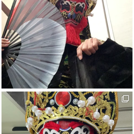
#イベント
#宴会
#余興
1
5
X
さらに読み込む