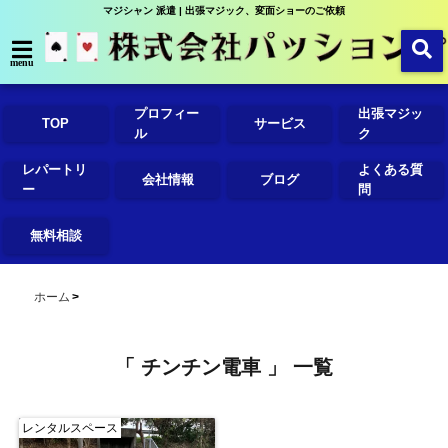
マジシャン 派遣 | 出張マジック、変面ショーのご依頼
menu
プロフィー
出張マジッ
TOP
サービス
ル
ク
レパートリ
よくある質
会社情報
ブログ
ー
問
無料相談
ホーム
「 チンチン電車 」 一覧
レンタルスペース