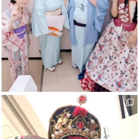
マジシャン派遣 パッションプリンセス【公式】
@comedy_illusion
·
6 8月
お疲れ様です
ブログ更新しました
「マジシャン和歌山旅 白浜町・三段壁」
#企業公式がお疲れ様を言い合う
#旅行好きな人と繋がりたい
#一人旅
#女性マジシャン
#出張マジック
#マジシャン派遣
#イリュージョン
#和歌山県
#白浜町
#変面ショー