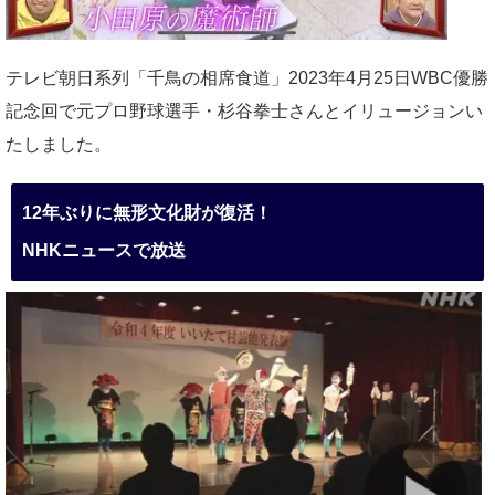
テレビ朝日系列「千鳥の相席食道」2023年4月25日WBC優勝
記念回で元プロ野球選手・杉谷拳士さんとイリュージョンい
たしました。
12年ぶりに無形文化財が復活！
NHKニュースで放送