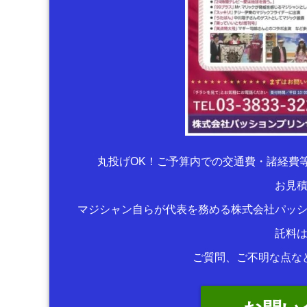
丸投げOK！ご予算内での交通費・諸経費
お見
マジシャン自らが代表を務める株式会社パッ
託料
ご質問、ご不明な点な