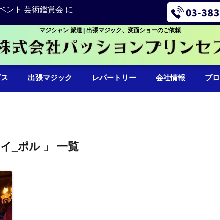
ベント 芸術鑑賞会 に
マジシャン 派遣 | 出張マジック、変面ショーのご依頼
ビス
出張マジック
レパートリー
会社情報
ブロ
ハイ_ポル 」 一覧