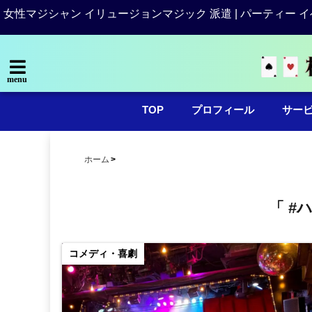
女性マジシャン イリュージョンマジック 派遣 | パーティー イ
menu
TOP
プロフィール
サー
ホーム
「 #
コメディ・喜劇