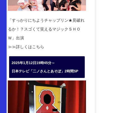
「すっかりにちようチャップリン★見破れ
るか！？スゴくて笑えるマジックＳＨＯ
Ｗ」出演
≫≫詳しくは
こちら
2025年1月12日19時45分～
日本テレビ「二ノさんとあそぼ」2時間SP