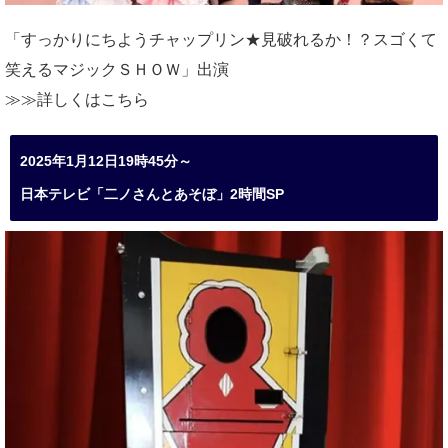
「すっかりにちようチャップリン★見破れるか！？スゴくて
笑えるマジックＳＨＯＷ」出演
≫≫詳しくは
こちら
2025年1月12日19時45分～
日本テレビ「二ノさんとあそぼ」2時間SP