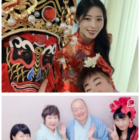
#企業公式がお疲れ様を言い合う
#チャンネル登録おねがいします
#愛媛県
#新居浜市
#マイントピア別子
#泉寿亭
#有形文化財
#四国
#愛媛観光
#旅行
#旅行動画
#一人旅
#観光スポット
#Travel
#ehime
#旅行好きと繋がりたい
5
X