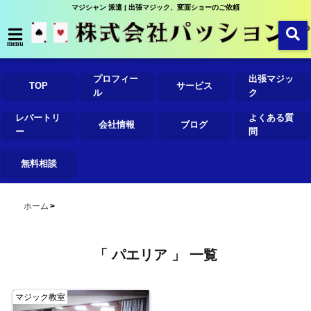
マジシャン 派遣 | 出張マジック、変面ショーのご依頼
menu
プロフィー
出張マジッ
TOP
サービス
ル
ク
レパートリ
よくある質
会社情報
ブログ
ー
問
無料相談
ホーム
「 パエリア 」 一覧
マジック教室