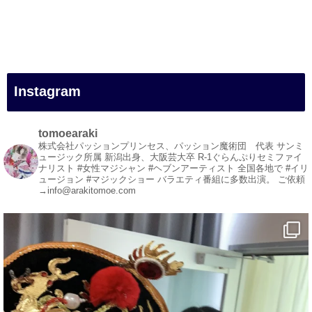
#一人旅
#女性マジシャン
#出張マジック
#マジシャン派遣
#イリュージョン
#和歌山県
Instagram
#白浜町
#変面ショー
#イベント
tomoearaki
#宴会
株式会社パッションプリンセス、パッション魔術団 代表
サンミ
ュージック所属
新潟出身、大阪芸大卒
R-1ぐらんぷりセミファイ
#余興
ナリスト
#女性マジシャン #ヘブンアーティスト
全国各地で #イリ
ュージョン #マジックショー
バラエティ番組に多数出演。
ご依頼
1
5
X
→info@arakitomoe.com
マジシャン派遣 パッションプリンセス【公式】
@comedy_illusion
·
7 8月
お疲れ様です
YouTubeを更新しました
https://youtu.be/9sHKhUQBmUE
@YouTube