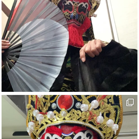
#イベント
#宴会
#余興
1
5
X
さらに読み込む