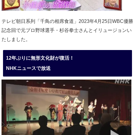
テレビ朝日系列「千鳥の相席食道」2023年4月25日WBC優勝
記念回で元プロ野球選手・杉谷拳士さんとイリュージョンい
たしました。
12年ぶりに無形文化財が復活！
NHKニュースで放送