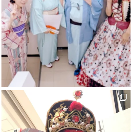
マジシャン派遣 パッションプリンセス【公式】
@comedy_illusion
·
6 8月
お疲れ様です
ブログ更新しました
「マジシャン和歌山旅 白浜町・三段壁」
#企業公式がお疲れ様を言い合う
#旅行好きな人と繋がりたい
#一人旅
#女性マジシャン
#出張マジック
#マジシャン派遣
#イリュージョン
#和歌山県
#白浜町
#変面ショー