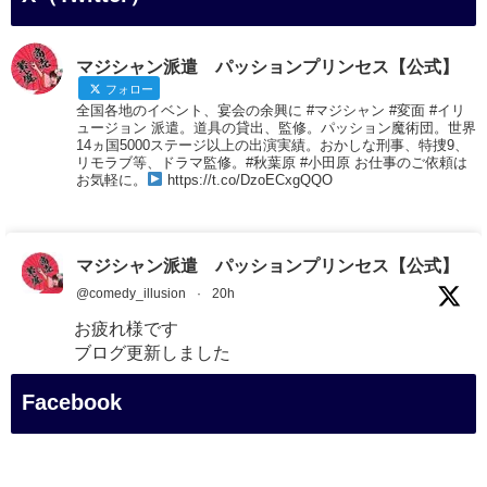
マジシャン派遣 パッションプリンセス【公式】
フォロー
全国各地のイベント、宴会の余興に #マジシャン #変面 #イリ
ュージョン 派遣。道具の貸出、監修。パッション魔術団。世界
14ヵ国5000ステージ以上の出演実績。おかしな刑事、特捜9、
リモラブ等、ドラマ監修。#秋葉原 #小田原 お仕事のご依頼は
お気軽に。
https://t.co/DzoECxgQQO
マジシャン派遣 パッションプリンセス【公式】
@comedy_illusion
·
20h
お疲れ様です
ブログ更新しました
「マジシャン和歌山旅 白浜町・円月島」
Facebook
#企業公式がお疲れ様を言い合う
#旅行好きな人と繋がりたい