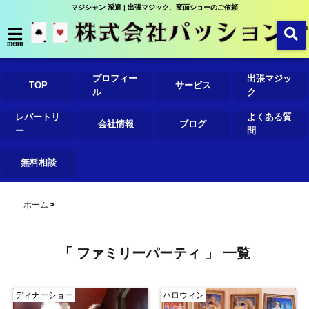
マジシャン 派遣 | 出張マジック、変面ショーのご依頼
menu
プロフィー
出張マジッ
TOP
サービス
ル
ク
レパートリ
よくある質
会社情報
ブログ
ー
問
無料相談
ホーム
「 ファミリーパーティ 」 一覧
ディナーショー
ハロウィン