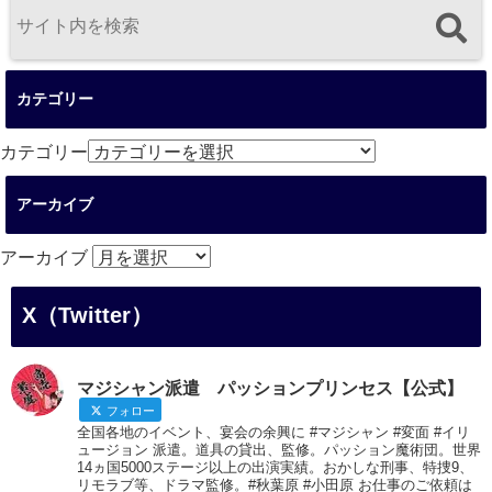
カテゴリー
カテゴリー
アーカイブ
アーカイブ
X（Twitter）
マジシャン派遣 パッションプリンセス【公式】
フォロー
全国各地のイベント、宴会の余興に #マジシャン #変面 #イリ
ュージョン 派遣。道具の貸出、監修。パッション魔術団。世界
14ヵ国5000ステージ以上の出演実績。おかしな刑事、特捜9、
リモラブ等、ドラマ監修。#秋葉原 #小田原 お仕事のご依頼は