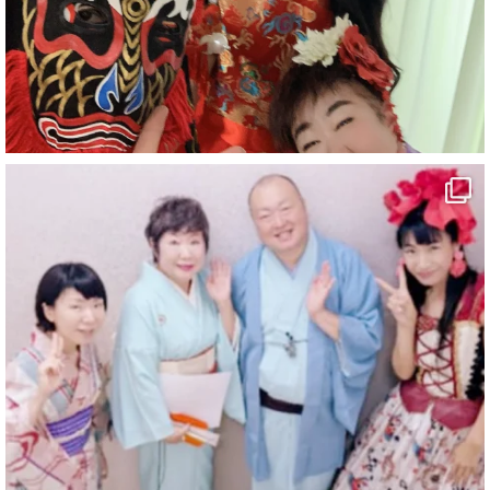
#マジシャン派遣
#イリュージョン
#和歌山県
#白浜町
#変面ショー
#イベント
#宴会
#余興
1
10
X
マジシャン派遣 パッションプリンセス【公式】
@comedy_illusion
·
7 8月
お疲れ様です
YouTubeを更新しました
https://youtu.be/9sHKhUQBmUE
@YouTube
#企業公式がお疲れ様を言い合う