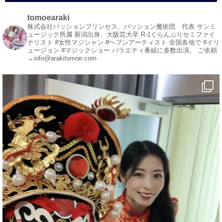
#変面ショー
#イベント
tomoearaki
#宴会
株式会社パッションプリンセス、パッション魔術団 代表
サンミ
ュージック所属
新潟出身、大阪芸大卒
R-1ぐらんぷりセミファイ
#余興
ナリスト
#女性マジシャン #ヘブンアーティスト
全国各地で #イリ
ュージョン #マジックショー
バラエティ番組に多数出演。
ご依頼
1
3
X
→info@arakitomoe.com
マジシャン派遣 パッションプリンセス【公式】
@comedy_illusion
·
7 8月
お疲れ様です
ブログ更新しました
「マジシャン和歌山旅 白浜町・円月島」
#企業公式がお疲れ様を言い合う
#旅行好きな人と繋がりたい
#一人旅
#女性マジシャン
#出張マジック