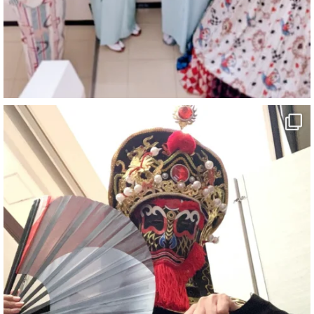
#チャンネル登録おねがいします
#愛媛県
#新居浜市
#マイントピア別子
#泉寿亭
#有形文化財
#四国
#愛媛観光
#旅行
#旅行動画
#一人旅
#観光スポット
#Travel
#ehime
#旅行好きと繋がりたい
7
X
さらに読み込む