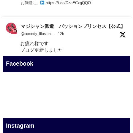
お気軽に。
https://t.co/DzoECxgQQO
マジシャン派遣 パッションプリンセス【公式】
@comedy_illusion
·
12h
お疲れ様です
ブログ更新しました
「マジシャン和歌山旅 白浜町・白良湯」
Facebook
#企業公式がお疲れ様を言い合う
#旅行好きな人と繋がりたい
#一人旅
#女性マジシャン
#出張マジック
#マジシャン派遣
#イリュージョン
#和歌山県
Instagram
#白浜町