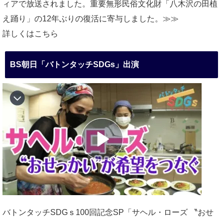
ィアで放送されました。重要無形民俗文化財「八木沢の田植
え踊り」の12年ぶりの復活に寄与しました。≫≫
詳しくはこちら
BS朝日「バトンタッチSDGs」出演
バトンタッチSDGｓ100回記念SP「サヘル・ローズ 〝おせ