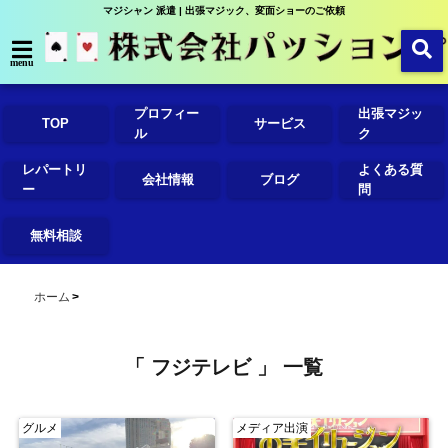
マジシャン 派遣 | 出張マジック、変面ショーのご依頼
menu
プロフィー
出張マジッ
TOP
サービス
ル
ク
レパートリ
よくある質
会社情報
ブログ
ー
問
無料相談
ホーム
「 フジテレビ 」 一覧
グルメ
メディア出演