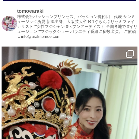
#変面ショー
#イベント
tomoearaki
#宴会
株式会社パッションプリンセス、パッション魔術団 代表
サンミ
ュージック所属
新潟出身、大阪芸大卒
R-1ぐらんぷりセミファイ
#余興
ナリスト
#女性マジシャン #ヘブンアーティスト
全国各地で #イリ
ュージョン #マジックショー
バラエティ番組に多数出演。
ご依頼
1
5
X
→info@arakitomoe.com
マジシャン派遣 パッションプリンセス【公式】
@comedy_illusion
·
5 8月
お疲れ様です
YouTubeを更新しました
https://youtu.be/9Vo2WgtDLME
@YouTube
#企業公式がお疲れ様を言い合う
#チャンネル登録おねがいします
#愛媛県
#新居浜市
#幸福駅
#別子銅山