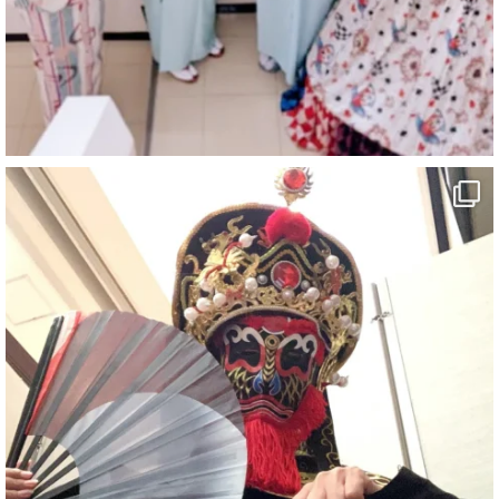
「マジシャン和歌山旅 白浜町・三段壁洞窟」
#企業公式がお疲れ様を言い合う
#旅行好きな人と繋がりたい
#一人旅
#女性マジシャン
#出張マジック
#マジシャン派遣
#イリュージョン
#和歌山県
#白浜町
#変面ショー
#イベント
#宴会
#余興
2
X
さらに読み込む