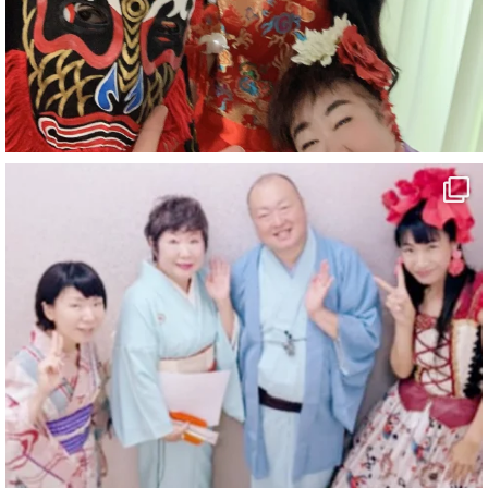
#鉱山観光列車
#四国
#愛媛観光
#旅行
#旅行動画
#一人旅
#観光スポット
#Travel
#ehime
#旅行好きと繋がりたい
2
7
X
マジシャン派遣 パッションプリンセス【公式】
@comedy_illusion
·
4 8月
お疲れ様です
ブログ更新しました