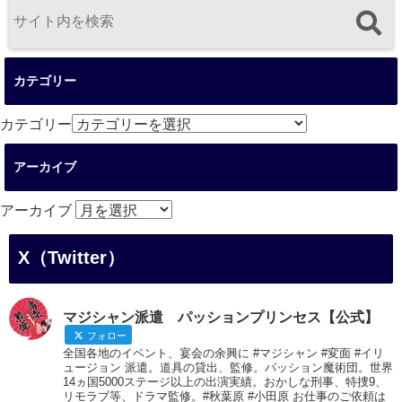
カテゴリー
カテゴリー
アーカイブ
アーカイブ
X（Twitter）
マジシャン派遣 パッションプリンセス【公式】
フォロー
全国各地のイベント、宴会の余興に #マジシャン #変面 #イリ
ュージョン 派遣。道具の貸出、監修。パッション魔術団。世界
14ヵ国5000ステージ以上の出演実績。おかしな刑事、特捜9、
リモラブ等、ドラマ監修。#秋葉原 #小田原 お仕事のご依頼は