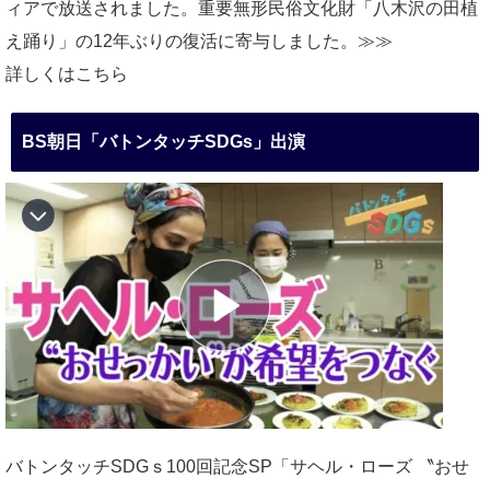
ィアで放送されました。重要無形民俗文化財「八木沢の田植
え踊り」の12年ぶりの復活に寄与しました。≫≫
詳しくはこちら
BS朝日「バトンタッチSDGs」出演
バトンタッチSDGｓ100回記念SP「サヘル・ローズ 〝おせ