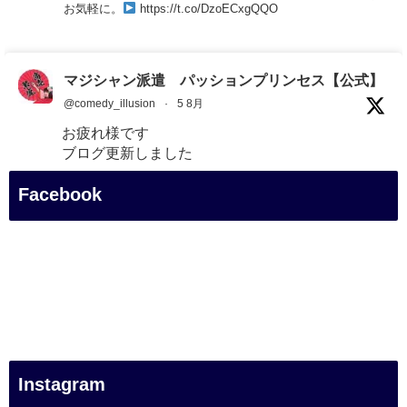
お気軽に。
https://t.co/DzoECxgQQO
マジシャン派遣 パッションプリンセス【公式】
@comedy_illusion
·
5 8月
お疲れ様です
ブログ更新しました
「マジシャン和歌山旅 白浜町・三段壁展望台」
Facebook
#企業公式がお疲れ様を言い合う
#旅行好きな人と繋がりたい
#一人旅
#女性マジシャン
#出張マジック
#マジシャン派遣
#イリュージョン
#和歌山県
Instagram
#白浜町