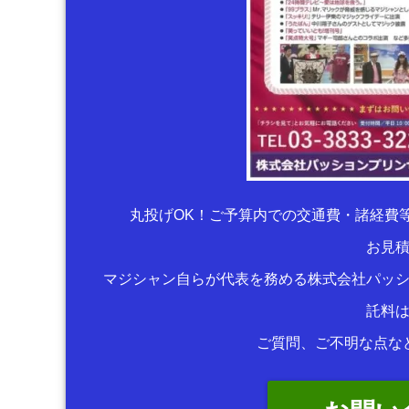
丸投げOK！ご予算内での交通費・諸経費
お見
マジシャン自らが代表を務める株式会社パッ
託料
ご質問、ご不明な点な