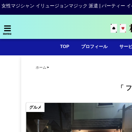
女性マジシャン イリュージョンマジック 派遣 | パーティー イ
menu
TOP
プロフィール
サー
ホーム
「 
グルメ