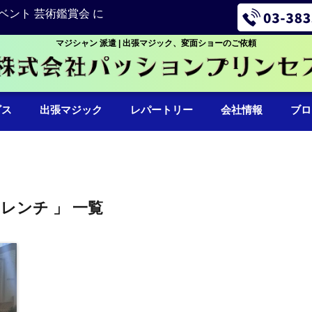
ベント 芸術鑑賞会 に
マジシャン 派遣 | 出張マジック、変面ショーのご依頼
ビス
出張マジック
レパートリー
会社情報
ブロ
フレンチ 」 一覧