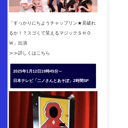
「すっかりにちようチャップリン★見破れ
るか！？スゴくて笑えるマジックＳＨＯ
Ｗ」出演
≫≫詳しくは
こちら
2025年1月12日19時45分～
日本テレビ「二ノさんとあそぼ」2時間SP