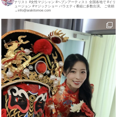
ナリスト
#女性マジシャン #ヘブンアーティスト
全国各地で #イリ
#ehime
ュージョン #マジックショー
バラエティ番組に多数出演。
ご依頼
→info@arakitomoe.com
#旅行好きと繋がりたい
1
5
X
マジシャン派遣 パッションプリンセス【公式】
@comedy_illusion
·
4 8月
お疲れ様です
ブログ更新しました
「マジシャン和歌山旅 白浜町・三段壁洞窟」
#企業公式がお疲れ様を言い合う
#旅行好きな人と繋がりたい
#一人旅
#女性マジシャン
#出張マジック