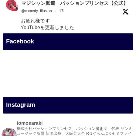
マジシャン派遣 パッションプリンセス【公式】
@comedy_illusion
·
17h
お疲れ様です
YouTubeを更新しました
https://youtu.be/9Vo2WgtDLME
@YouTube
Facebook
#企業公式がお疲れ様を言い合う
#チャンネル登録おねがいします
#愛媛県
#新居浜市
#幸福駅
#別子銅山
#鉱山観光列車
#四国
#愛媛観光
Instagram
#旅行
#旅行動画
#一人旅
tomoearaki
#観光スポット
株式会社パッションプリンセス、パッション魔術団 代表
サンミ
ュージック所属
新潟出身、大阪芸大卒
R-1ぐらんぷりセミファイ
#Travel