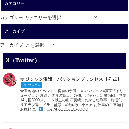
カテゴリー
カテゴリー
アーカイブ
アーカイブ
X（Twitter）
マジシャン派遣 パッションプリンセス【公式】
フォロー
全国各地のイベント、宴会の余興に #マジシャン #変面 #イリ
ュージョン 派遣。道具の貸出、監修。パッション魔術団。世界
14ヵ国5000ステージ以上の出演実績。おかしな刑事、特捜9、
リモラブ等、ドラマ監修。#秋葉原 #小田原 お仕事のご依頼は
お気軽に。
https://t.co/DzoECxgQQO