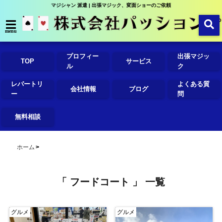
マジシャン 派遣 | 出張マジック、変面ショーのご依頼
menu
プロフィー
出張マジッ
TOP
サービス
ル
ク
レパートリ
よくある質
会社情報
ブログ
ー
問
無料相談
ホーム
「 フードコート 」 一覧
グルメ
グルメ