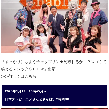
「すっかりにちようチャップリン★見破れるか！？スゴくて
笑えるマジックＳＨＯＷ」出演
≫≫詳しくは
こちら
2025年1月12日19時45分～
日本テレビ「二ノさんとあそぼ」2時間SP