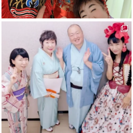
#マジシャン派遣
#イリュージョン
#和歌山県
#白浜町
#変面ショー
#イベント
#宴会
#余興
2
X
マジシャン派遣 パッションプリンセス【公式】
@comedy_illusion
·
3 8月
お疲れ様です
ブログ更新しました
「マジシャン和歌山旅 白浜町・文殊堂」
#企業公式がお疲れ様を言い合う