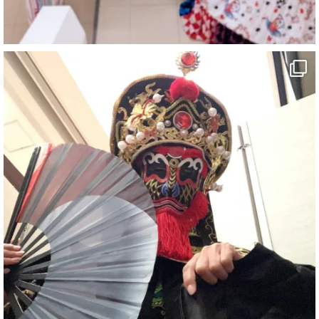
#旅行好きな人と繋がりたい
#一人旅
#女性マジシャン
#出張マジック
#マジシャン派遣
#イリュージョン
#和歌山県
#白浜町
#変面ショー
#イベント
#宴会
#余興
1
6
X
さらに読み込む