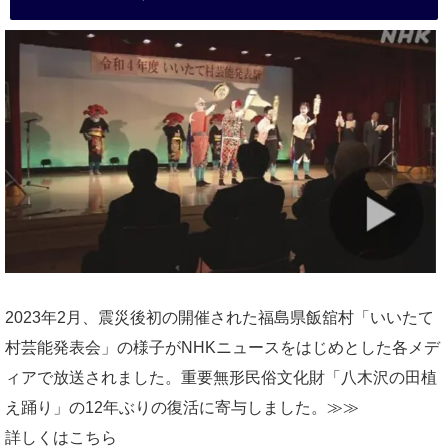
2023年2月、震災後初の開催された福島県飯舘村「いいたて
村芸能発表会」の様子がNHKニュースをはじめとした各メデ
ィアで放送されました。重要無形民俗文化財「八木沢の田植
え踊り」の12年ぶりの復活に寄与しました。≫≫
詳しくはこちら