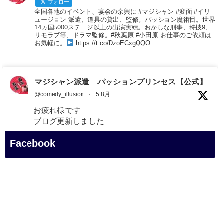
フォロー
全国各地のイベント、宴会の余興に #マジシャン #変面 #イリ
ュージョン 派遣。道具の貸出、監修。パッション魔術団。世界
14ヵ国5000ステージ以上の出演実績。おかしな刑事、特捜9、
リモラブ等、ドラマ監修。#秋葉原 #小田原 お仕事のご依頼は
お気軽に。
https://t.co/DzoECxgQQO
マジシャン派遣 パッションプリンセス【公式】
@comedy_illusion
·
5 8月
お疲れ様です
ブログ更新しました
「マジシャン和歌山旅 白浜町・三段壁展望台」
Facebook
#企業公式がお疲れ様を言い合う
#旅行好きな人と繋がりたい
#一人旅
#女性マジシャン
#出張マジック
#マジシャン派遣