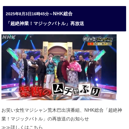
NHK総合
2025年8月3日16時45分～
「超絶神業！マジックバトル」再放送
お笑い女性マジシャン荒木巴出演番組、
NHK総合「超絶神
業！マジックバトル」の再放送のお知らせ
≫≫詳しくは
こちら