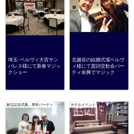
埼玉･ベルヴィ大宮サン
北越谷の結婚式場ベルヴ
パレス様にて新春マジッ
ィ様にて賀詞交歓会パー
クショー
ティ余興でマジック
創立記念式典、周年パーティ
ホテルイベント