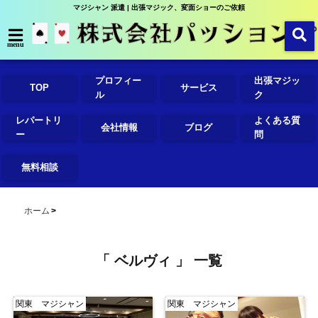
マジシャン 派遣 | 出張マジック、変面ショーのご依頼
menu
プロフィー
出張マジッ
TOP
サービス
ル
ク
レパートリ
よくある質
会社情報
ブログ
ー
問
無料相談
ホーム
「 ベルヴィ 」 一覧
関東 マジシャン
関東 マジシャン