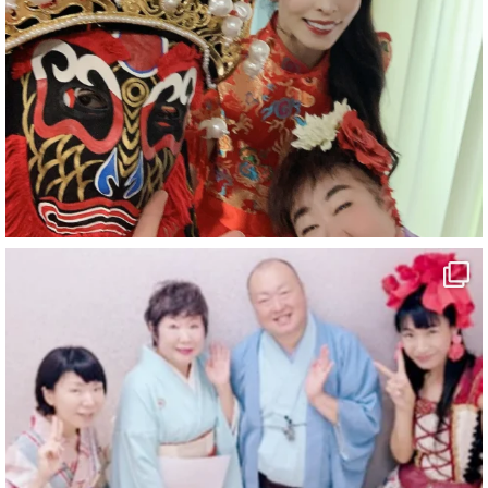
#愛媛県
#新居浜市
#幸福駅
#別子銅山
#鉱山観光列車
#四国
#愛媛観光
#旅行
#旅行動画
#一人旅
#観光スポット
#Travel
#ehime
#旅行好きと繋がりたい
2
7
X
マジシャン派遣 パッションプリンセス【公式】