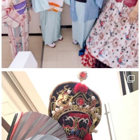
@comedy_illusion
·
4 8月
お疲れ様です
ブログ更新しました
「マジシャン和歌山旅 白浜町・三段壁洞窟」
#企業公式がお疲れ様を言い合う
#旅行好きな人と繋がりたい
#一人旅
#女性マジシャン
#出張マジック
#マジシャン派遣
#イリュージョン
#和歌山県
#白浜町
#変面ショー
#イベント
#宴会
#余興