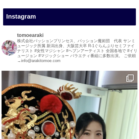
#イリュージョン
#和歌山県
Instagram
#白浜町
#変面ショー
#イベント
tomoearaki
#宴会
株式会社パッションプリンセス、パッション魔術団 代表
サンミ
ュージック所属
新潟出身、大阪芸大卒
R-1ぐらんぷりセミファイ
#余興
ナリスト
#女性マジシャン #ヘブンアーティスト
全国各地で #イリ
ュージョン #マジックショー
バラエティ番組に多数出演。
ご依頼
1
5
X
→info@arakitomoe.com
マジシャン派遣 パッションプリンセス【公式】
@comedy_illusion
·
5 8月
お疲れ様です
YouTubeを更新しました
https://youtu.be/9Vo2WgtDLME
@YouTube
#企業公式がお疲れ様を言い合う
#チャンネル登録おねがいします