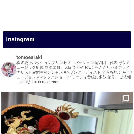
#新居浜市
#幸福駅
#別子銅山
#鉱山観光列車
#四国
#愛媛観光
Instagram
#旅行
#旅行動画
#一人旅
tomoearaki
#観光スポット
株式会社パッションプリンセス、パッション魔術団 代表
サンミ
ュージック所属
新潟出身、大阪芸大卒
R-1ぐらんぷりセミファイ
#Travel
ナリスト
#女性マジシャン #ヘブンアーティスト
全国各地で #イリ
#ehime
ュージョン #マジックショー
バラエティ番組に多数出演。
ご依頼
→info@arakitomoe.com
#旅行好きと繋がりたい
1
5
X
マジシャン派遣 パッションプリンセス【公式】
@comedy_illusion
·
4 8月