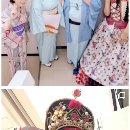
マジシャン派遣 パッションプリンセス【公式】
@comedy_illusion
·
3 8月
お疲れ様です
ブログ更新しました
「マジシャン和歌山旅 白浜町・文殊堂」
#企業公式がお疲れ様を言い合う
#旅行好きな人と繋がりたい
#一人旅
#女性マジシャン
#出張マジック
#マジシャン派遣
#イリュージョン
#和歌山県
#白浜町
#変面ショー