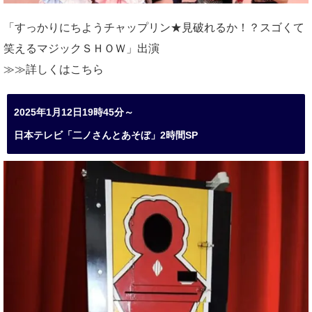
「すっかりにちようチャップリン★見破れるか！？スゴくて
笑えるマジックＳＨＯＷ」出演
≫≫詳しくは
こちら
2025年1月12日19時45分～
日本テレビ「二ノさんとあそぼ」2時間SP