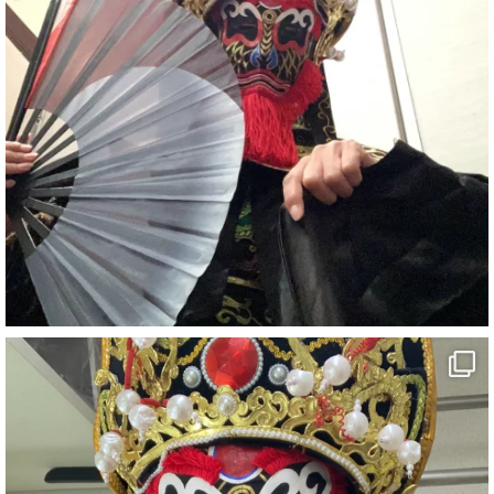
#イベント
#宴会
#余興
1
6
X
さらに読み込む