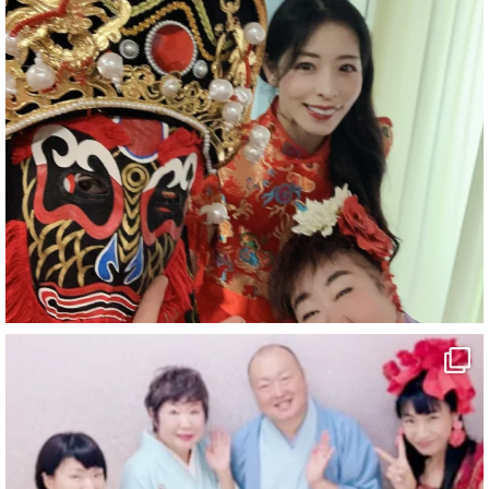
お疲れ様です
ブログ更新しました
「マジシャン和歌山旅 白浜町・三段壁洞窟」
#企業公式がお疲れ様を言い合う
#旅行好きな人と繋がりたい
#一人旅
#女性マジシャン
#出張マジック
#マジシャン派遣
#イリュージョン
#和歌山県
#白浜町
#変面ショー
#イベント
#宴会
#余興
2
X