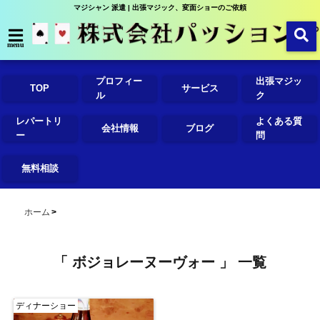
マジシャン 派遣 | 出張マジック、変面ショーのご依頼
menu
プロフィー
出張マジッ
TOP
サービス
ル
ク
レパートリ
よくある質
会社情報
ブログ
ー
問
無料相談
ホーム
「 ボジョレーヌーヴォー 」 一覧
ディナーショー