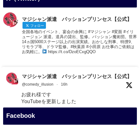
マジシャン派遣 パッションプリンセス【公式】
フォロー
全国各地のイベント、宴会の余興に #マジシャン #変面 #イリ
ュージョン 派遣。道具の貸出、監修。パッション魔術団。世界
14ヵ国5000ステージ以上の出演実績。おかしな刑事、特捜9、
リモラブ等、ドラマ監修。#秋葉原 #小田原 お仕事のご依頼は
お気軽に。
https://t.co/DzoECxgQQO
マジシャン派遣 パッションプリンセス【公式】
@comedy_illusion
·
16h
お疲れ様です
YouTubeを更新しました
https://youtu.be/9Vo2WgtDLME
@YouTube
Facebook
#企業公式がお疲れ様を言い合う
#チャンネル登録おねがいします
#愛媛県