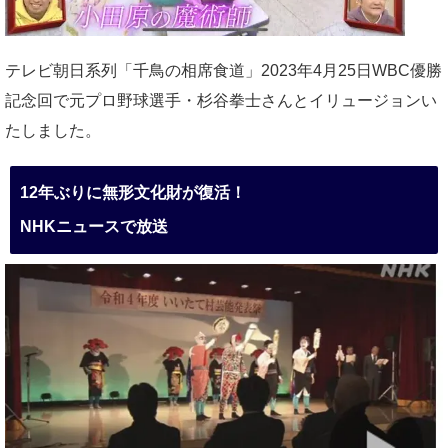
テレビ朝日系列「千鳥の相席食道」2023年4月25日WBC優勝
記念回で元プロ野球選手・杉谷拳士さんとイリュージョンい
たしました。
12年ぶりに無形文化財が復活！
NHKニュースで放送