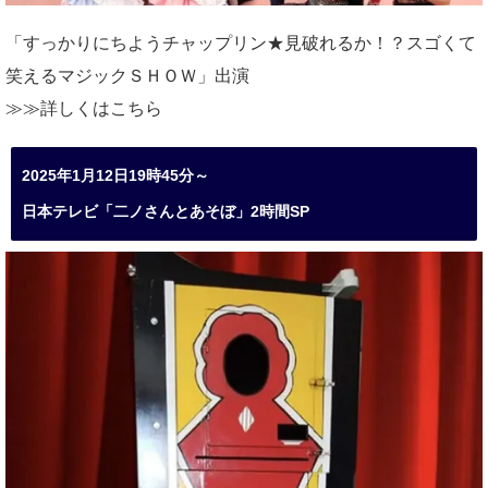
「すっかりにちようチャップリン★見破れるか！？スゴくて
笑えるマジックＳＨＯＷ」出演
≫≫詳しくは
こちら
2025年1月12日19時45分～
日本テレビ「二ノさんとあそぼ」2時間SP