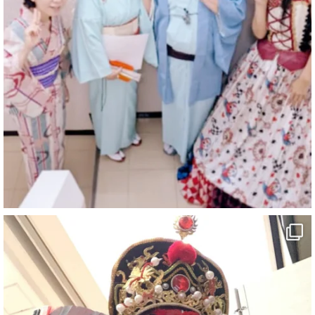
マジシャン派遣 パッションプリンセス【公式】
@comedy_illusion
·
6 8月
お疲れ様です
ブログ更新しました
「マジシャン和歌山旅 白浜町・三段壁」
#企業公式がお疲れ様を言い合う
#旅行好きな人と繋がりたい
#一人旅
#女性マジシャン
#出張マジック
#マジシャン派遣
#イリュージョン
#和歌山県
#白浜町
#変面ショー