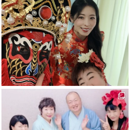
#企業公式がお疲れ様を言い合う
#チャンネル登録おねがいします
#愛媛県
#新居浜市
#マイントピア別子
#泉寿亭
#有形文化財
#四国
#愛媛観光
#旅行
#旅行動画
#一人旅
#観光スポット
#Travel
#ehime
#旅行好きと繋がりたい
5
X