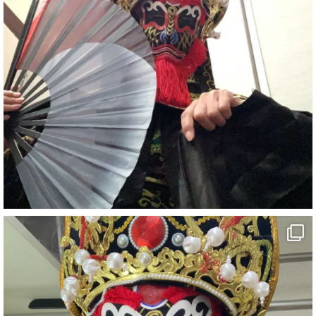
#イベント
#宴会
#余興
1
5
X
さらに読み込む