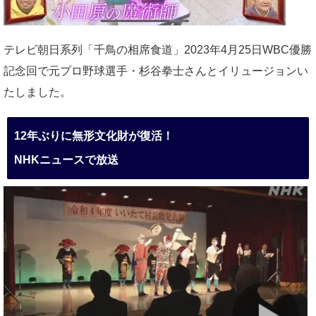
テレビ朝日系列「千鳥の相席食道」2023年4月25日WBC優勝
記念回で元プロ野球選手・杉谷拳士さんとイリュージョンい
たしました。
12年ぶりに無形文化財が復活！
NHKニュースで放送