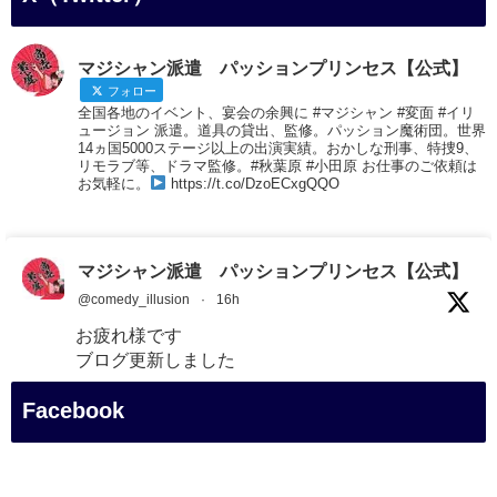
マジシャン派遣 パッションプリンセス【公式】
フォロー
全国各地のイベント、宴会の余興に #マジシャン #変面 #イリ
ュージョン 派遣。道具の貸出、監修。パッション魔術団。世界
14ヵ国5000ステージ以上の出演実績。おかしな刑事、特捜9、
リモラブ等、ドラマ監修。#秋葉原 #小田原 お仕事のご依頼は
お気軽に。
https://t.co/DzoECxgQQO
マジシャン派遣 パッションプリンセス【公式】
@comedy_illusion
·
16h
お疲れ様です
ブログ更新しました
「マジシャン和歌山旅 白浜町・円月島」
Facebook
#企業公式がお疲れ様を言い合う
#旅行好きな人と繋がりたい