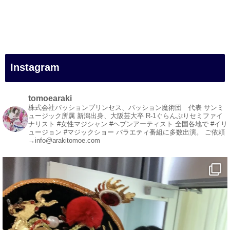
#一人旅
#女性マジシャン
#出張マジック
#マジシャン派遣
#イリュージョン
#和歌山県
Instagram
#白浜町
#変面ショー
#イベント
tomoearaki
#宴会
株式会社パッションプリンセス、パッション魔術団 代表
サンミ
ュージック所属
新潟出身、大阪芸大卒
R-1ぐらんぷりセミファイ
#余興
ナリスト
#女性マジシャン #ヘブンアーティスト
全国各地で #イリ
ュージョン #マジックショー
バラエティ番組に多数出演。
ご依頼
1
5
X
→info@arakitomoe.com
マジシャン派遣 パッションプリンセス【公式】
@comedy_illusion
·
7 8月
お疲れ様です
YouTubeを更新しました
https://youtu.be/9sHKhUQBmUE
@YouTube