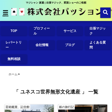
マジシャン 派遣 | 出張マジック、変面ショーのご依頼
menu
プロフィー
出張マジッ
TOP
サービス
ル
ク
レパートリ
よくある質
会社情報
ブログ
ー
問
無料相談
ホーム
「 ユネスコ世界無形文化遺産 」 一覧
芸術鑑賞、記念館
姫の旅行記