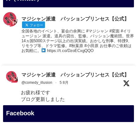
マジシャン派遣 パッションプリンセス【公式】
フォロー
全国各地のイベント、宴会の余興に #マジシャン #変面 #イリ
ュージョン 派遣。道具の貸出、監修。パッション魔術団。世界
14ヵ国5000ステージ以上の出演実績。おかしな刑事、特捜9、
リモラブ等、ドラマ監修。#秋葉原 #小田原 お仕事のご依頼は
お気軽に。
https://t.co/DzoECxgQQO
マジシャン派遣 パッションプリンセス【公式】
@comedy_illusion
·
5 8月
お疲れ様です
ブログ更新しました
「マジシャン和歌山旅 白浜町・三段壁展望台」
Facebook
#企業公式がお疲れ様を言い合う
#旅行好きな人と繋がりたい