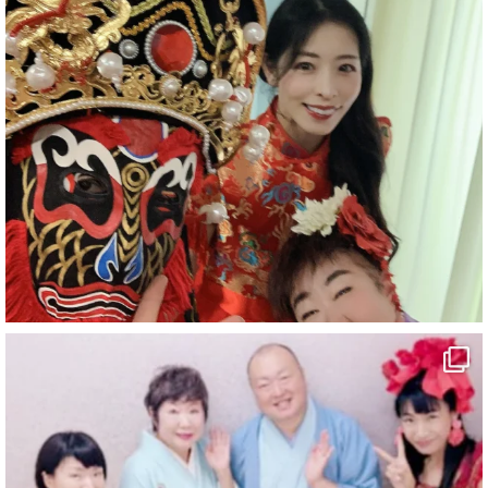
#企業公式がお疲れ様を言い合う
#チャンネル登録おねがいします
#愛媛県
#新居浜市
#幸福駅
#別子銅山
#鉱山観光列車
#四国
#愛媛観光
#旅行
#旅行動画
#一人旅
#観光スポット
#Travel
#ehime
#旅行好きと繋がりたい
2
7
X