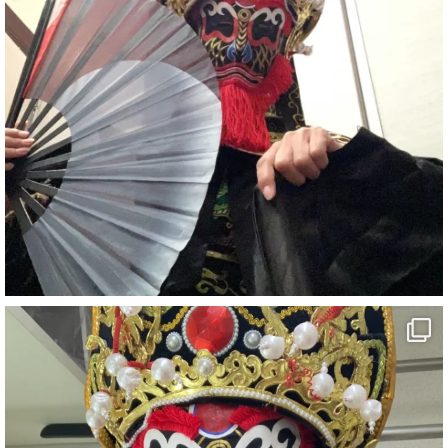
#イベント
#宴会
#余興
2
X
さらに読み込む