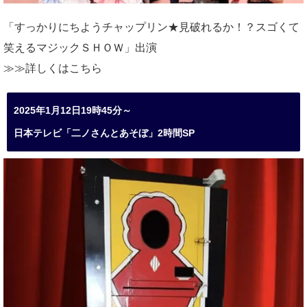
「すっかりにちようチャップリン★見破れるか！？スゴくて
笑えるマジックＳＨＯＷ」出演
≫≫詳しくは
こちら
2025年1月12日19時45分～
日本テレビ「二ノさんとあそぼ」2時間SP