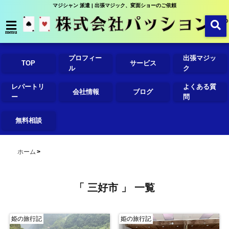
マジシャン 派遣 | 出張マジック、変面ショーのご依頼
menu
プロフィー
出張マジッ
TOP
サービス
ル
ク
レパートリ
よくある質
会社情報
ブログ
ー
問
無料相談
ホーム
「 三好市 」 一覧
姫の旅行記
姫の旅行記