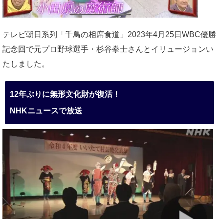
テレビ朝日系列「千鳥の相席食道」2023年4月25日WBC優勝
記念回で元プロ野球選手・杉谷拳士さんとイリュージョンい
たしました。
12年ぶりに無形文化財が復活！
NHKニュースで放送