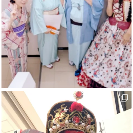
マジシャン派遣 パッションプリンセス【公式】
@comedy_illusion
·
4 8月
お疲れ様です
ブログ更新しました
「マジシャン和歌山旅 白浜町・三段壁洞窟」
#企業公式がお疲れ様を言い合う
#旅行好きな人と繋がりたい
#一人旅
#女性マジシャン
#出張マジック
#マジシャン派遣
#イリュージョン
#和歌山県
#白浜町
#変面ショー