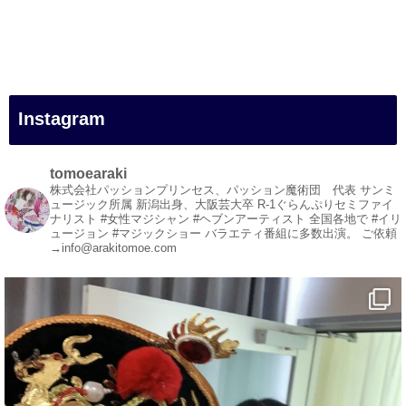
#一人旅
#女性マジシャン
#出張マジック
#マジシャン派遣
#イリュージョン
#和歌山県
Instagram
#白浜町
#変面ショー
#イベント
tomoearaki
#宴会
株式会社パッションプリンセス、パッション魔術団 代表
サンミ
ュージック所属
新潟出身、大阪芸大卒
R-1ぐらんぷりセミファイ
#余興
ナリスト
#女性マジシャン #ヘブンアーティスト
全国各地で #イリ
ュージョン #マジックショー
バラエティ番組に多数出演。
ご依頼
1
5
X
→info@arakitomoe.com
マジシャン派遣 パッションプリンセス【公式】
@comedy_illusion
·
5 8月
お疲れ様です
YouTubeを更新しました
https://youtu.be/9Vo2WgtDLME
@YouTube