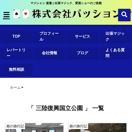
マジシャン 派遣 | 出張マジック、変面ショーのご依頼
menu
プロフィー
出張マジッ
TOP
サービス
ル
ク
レパートリ
よくある質
会社情報
ブログ
ー
問
無料相談
ホーム
「 三陸復興国立公園 」 一覧
姫の旅行記
姫の旅行記