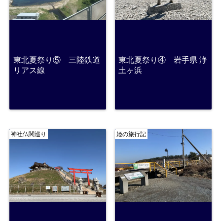
東北夏祭り⑤ 三陸鉄道
東北夏祭り④ 岩手県 浄
リアス線
土ヶ浜
神社仏閣巡り
姫の旅行記