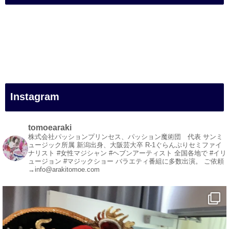
#企業公式がお疲れ様を言い合う
#旅行好きな人と繋がりたい
#一人旅
#女性マジシャン
#出張マジック
#マジシャン派遣
#イリュージョン
#和歌山県
Instagram
#白浜町
#変面ショー
#イベント
tomoearaki
#宴会
株式会社パッションプリンセス、パッション魔術団 代表
サンミ
ュージック所属
新潟出身、大阪芸大卒
R-1ぐらんぷりセミファイ
#余興
ナリスト
#女性マジシャン #ヘブンアーティスト
全国各地で #イリ
ュージョン #マジックショー
バラエティ番組に多数出演。
ご依頼
1
5
X
→info@arakitomoe.com
マジシャン派遣 パッションプリンセス【公式】
@comedy_illusion
·
5 8月