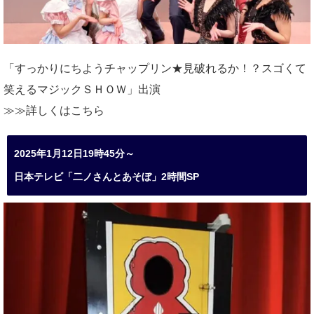
「すっかりにちようチャップリン★見破れるか！？スゴくて
笑えるマジックＳＨＯＷ」出演
≫≫詳しくは
こちら
2025年1月12日19時45分～
日本テレビ「二ノさんとあそぼ」2時間SP