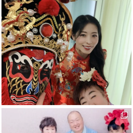
お疲れ様です
YouTubeを更新しました
https://youtu.be/9Vo2WgtDLME
@YouTube
#企業公式がお疲れ様を言い合う
#チャンネル登録おねがいします
#愛媛県
#新居浜市
#幸福駅
#別子銅山
#鉱山観光列車
#四国
#愛媛観光
#旅行
#旅行動画
#一人旅
#観光スポット
#Travel
#ehime
#旅行好きと繋がりたい