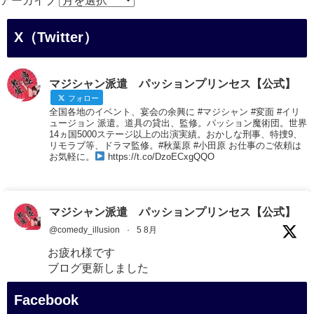
アーカイブ
X（Twitter）
マジシャン派遣 パッションプリンセス【公式】
フォロー
全国各地のイベント、宴会の余興に #マジシャン #変面 #イリ
ュージョン 派遣。道具の貸出、監修。パッション魔術団。世界
14ヵ国5000ステージ以上の出演実績。おかしな刑事、特捜9、
リモラブ等、ドラマ監修。#秋葉原 #小田原 お仕事のご依頼は
お気軽に。
https://t.co/DzoECxgQQO
マジシャン派遣 パッションプリンセス【公式】
@comedy_illusion
·
5 8月
お疲れ様です
ブログ更新しました
「マジシャン和歌山旅 白浜町・三段壁展望台」
Facebook