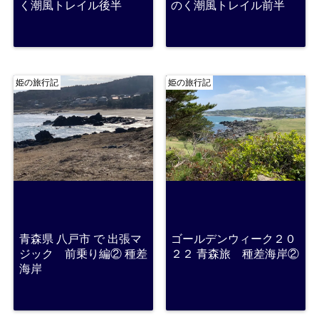
く潮風トレイル後半
のく潮風トレイル前半
姫の旅行記
姫の旅行記
青森県 八戸市 で 出張マ
ゴールデンウィーク２０
ジック 前乗り編② 種差
２２ 青森旅 種差海岸②
海岸