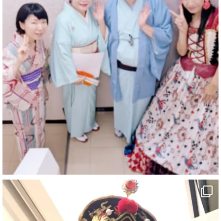
2
7
X
マジシャン派遣 パッションプリンセス【公式】
@comedy_illusion
·
4 8月
お疲れ様です
ブログ更新しました
「マジシャン和歌山旅 白浜町・三段壁洞窟」
#企業公式がお疲れ様を言い合う
#旅行好きな人と繋がりたい
#一人旅
#女性マジシャン
#出張マジック
#マジシャン派遣
#イリュージョン
#和歌山県