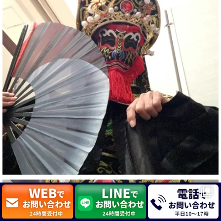
#白浜町
#変面ショー
#イベント
#宴会
#余興
2
X
さらに読み込む