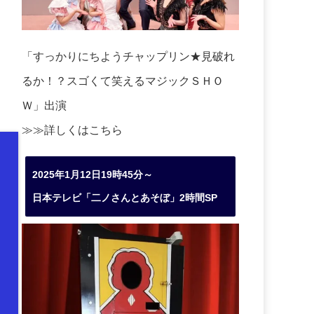
「すっかりにちようチャップリン★見破れ
るか！？スゴくて笑えるマジックＳＨＯ
Ｗ」出演
≫≫詳しくは
こちら
2025年1月12日19時45分～
日本テレビ「二ノさんとあそぼ」2時間SP