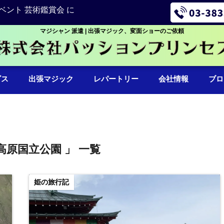
ベント 芸術鑑賞会 に
マジシャン 派遣 | 出張マジック、変面ショーのご依頼
ビス
出張マジック
レパートリー
会社情報
ブロ
高原国立公園 」 一覧
姫の旅行記