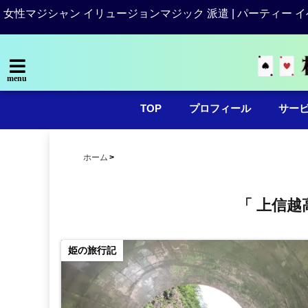
女性マジシャン イリュージョンマジック 派遣 | パーティー イ
menu
TOP
プロフィール
サー
ホーム
「 上信越
姫の旅行記