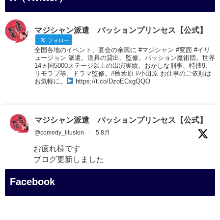
マジシャン派遣 パッションプリンセス【公式】
フォロー
全国各地のイベント、宴会の余興に #マジシャン #変面 #イリ
ュージョン 派遣。道具の貸出、監修。パッション魔術団。世界
14ヵ国5000ステージ以上の出演実績。おかしな刑事、特捜9、
リモラブ等、ドラマ監修。#秋葉原 #小田原 お仕事のご依頼は
お気軽に。
https://t.co/DzoECxgQQO
マジシャン派遣 パッションプリンセス【公式】
@comedy_illusion
·
5 8月
お疲れ様です
ブログ更新しました
「マジシャン和歌山旅 白浜町・三段壁展望台」
Facebook
#企業公式がお疲れ様を言い合う
#旅行好きな人と繋がりたい