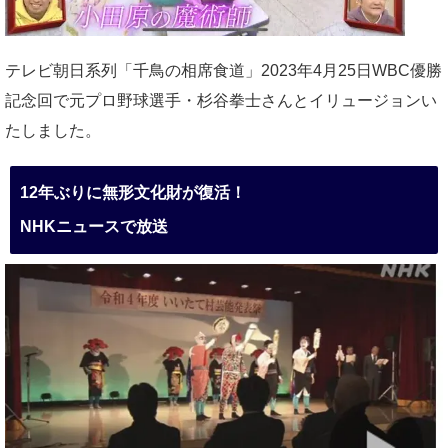
テレビ朝日系列「千鳥の相席食道」2023年4月25日WBC優勝
記念回で元プロ野球選手・杉谷拳士さんとイリュージョンい
たしました。
12年ぶりに無形文化財が復活！
NHKニュースで放送