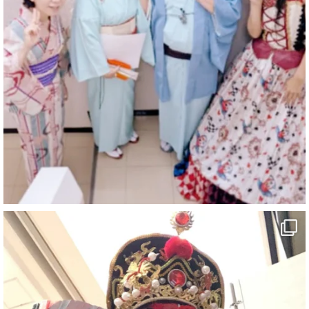
マジシャン派遣 パッションプリンセス【公式】
@comedy_illusion
·
4 8月
お疲れ様です
ブログ更新しました
「マジシャン和歌山旅 白浜町・三段壁洞窟」
#企業公式がお疲れ様を言い合う
#旅行好きな人と繋がりたい
#一人旅
#女性マジシャン
#出張マジック
#マジシャン派遣
#イリュージョン
#和歌山県
#白浜町
#変面ショー