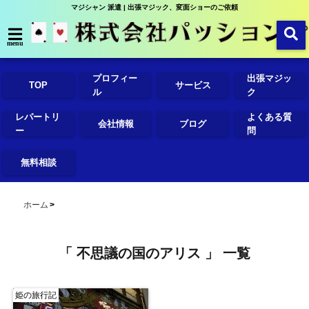
マジシャン 派遣 | 出張マジック、変面ショーのご依頼
menu
プロフィー
出張マジッ
TOP
サービス
ル
ク
レパートリ
よくある質
会社情報
ブログ
ー
問
無料相談
ホーム
「 不思議の国のアリス 」 一覧
姫の旅行記