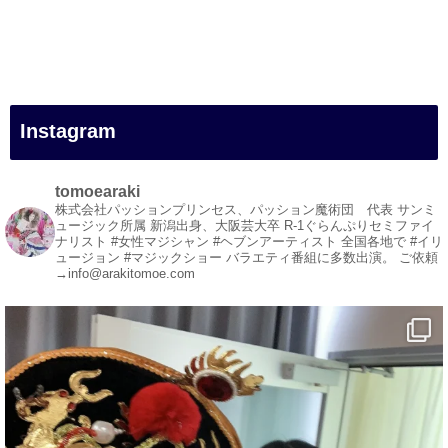
#一人旅
#女性マジシャン
#出張マジック
#マジシャン派遣
#イリュージョン
#和歌山県
Instagram
#白浜町
#変面ショー
#イベント
tomoearaki
#宴会
株式会社パッションプリンセス、パッション魔術団 代表
サンミ
ュージック所属
新潟出身、大阪芸大卒
R-1ぐらんぷりセミファイ
#余興
ナリスト
#女性マジシャン #ヘブンアーティスト
全国各地で #イリ
ュージョン #マジックショー
バラエティ番組に多数出演。
ご依頼
1
5
X
→info@arakitomoe.com
マジシャン派遣 パッションプリンセス【公式】
@comedy_illusion
·
5 8月
お疲れ様です
YouTubeを更新しました
https://youtu.be/9Vo2WgtDLME
@YouTube