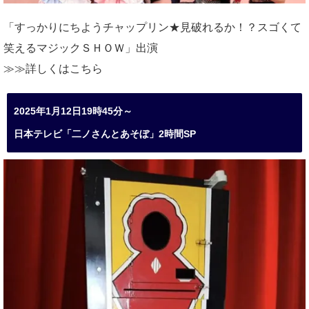
「すっかりにちようチャップリン★見破れるか！？スゴくて
笑えるマジックＳＨＯＷ」出演
≫≫詳しくは
こちら
2025年1月12日19時45分～
日本テレビ「二ノさんとあそぼ」2時間SP