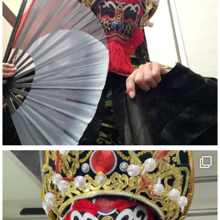
#イベント
#宴会
#余興
2
X
さらに読み込む