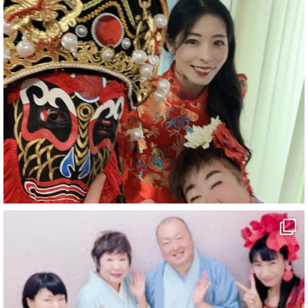
#企業公式がお疲れ様を言い合う
#チャンネル登録おねがいします
#愛媛県
#新居浜市
#幸福駅
#別子銅山
#鉱山観光列車
#四国
#愛媛観光
#旅行
#旅行動画
#一人旅
#観光スポット
#Travel
#ehime
#旅行好きと繋がりたい
2
7
X