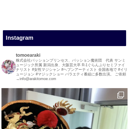
#一人旅
#女性マジシャン
#出張マジック
#マジシャン派遣
#イリュージョン
#和歌山県
Instagram
#白浜町
#変面ショー
#イベント
tomoearaki
#宴会
株式会社パッションプリンセス、パッション魔術団 代表
サンミ
ュージック所属
新潟出身、大阪芸大卒
R-1ぐらんぷりセミファイ
#余興
ナリスト
#女性マジシャン #ヘブンアーティスト
全国各地で #イリ
ュージョン #マジックショー
バラエティ番組に多数出演。
ご依頼
1
5
X
→info@arakitomoe.com
マジシャン派遣 パッションプリンセス【公式】
@comedy_illusion
·
5 8月
お疲れ様です
YouTubeを更新しました
https://youtu.be/9Vo2WgtDLME
@YouTube