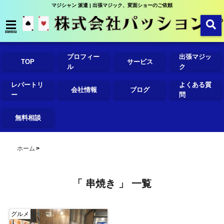
マジシャン 派遣 | 出張マジック、変面ショーのご依頼
menu
プロフィー
出張マジッ
TOP
サービス
ル
ク
レパートリ
よくある質
会社情報
ブログ
ー
問
無料相談
ホーム
「 串焼き 」 一覧
グルメ