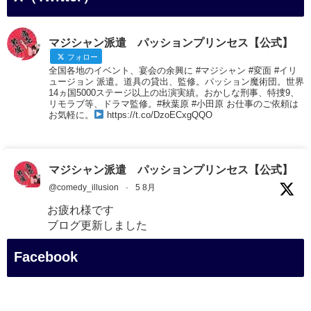
マジシャン派遣 パッションプリンセス【公式】
フォロー
全国各地のイベント、宴会の余興に #マジシャン #変面 #イリ
ュージョン 派遣。道具の貸出、監修。パッション魔術団。世界
14ヵ国5000ステージ以上の出演実績。おかしな刑事、特捜9、
リモラブ等、ドラマ監修。#秋葉原 #小田原 お仕事のご依頼は
お気軽に。
https://t.co/DzoECxgQQO
マジシャン派遣 パッションプリンセス【公式】
@comedy_illusion
·
5 8月
お疲れ様です
ブログ更新しました
「マジシャン和歌山旅 白浜町・三段壁展望台」
Facebook
#企業公式がお疲れ様を言い合う
#旅行好きな人と繋がりたい