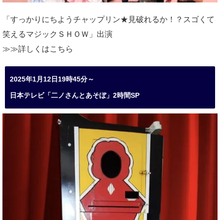
「すっかりにちようチャップリン★見破れるか！？スゴくて
笑えるマジックＳＨＯＷ」出演
≫≫詳しくは
こちら
2025年1月12日19時45分～
日本テレビ「二ノさんとあそぼ」2時間SP