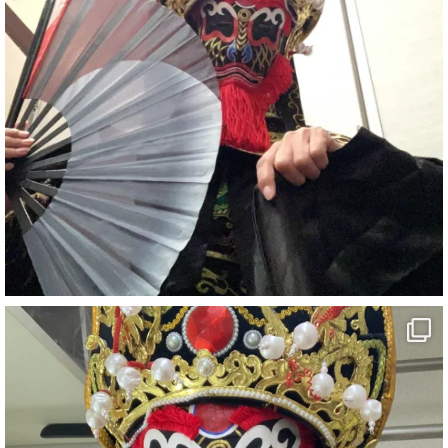
#イベント
#宴会
#余興
2
X
さらに読み込む