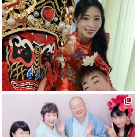
#企業公式がお疲れ様を言い合う
#チャンネル登録おねがいします
#愛媛県
#新居浜市
#幸福駅
#別子銅山
#鉱山観光列車
#四国
#愛媛観光
#旅行
#旅行動画
#一人旅
#観光スポット
#Travel
#ehime
#旅行好きと繋がりたい
2
7
X