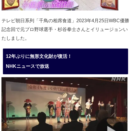
テレビ朝日系列「千鳥の相席食道」2023年4月25日WBC優勝
記念回で元プロ野球選手・杉谷拳士さんとイリュージョンい
たしました。
12年ぶりに無形文化財が復活！
NHKニュースで放送