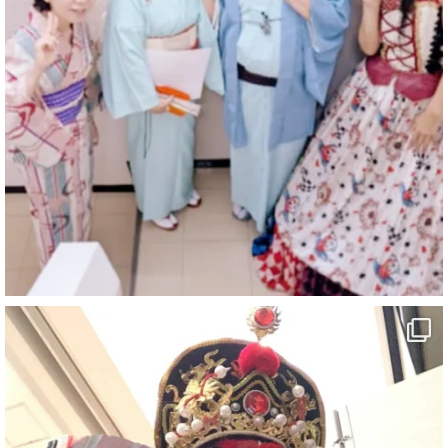
マジシャン派遣 パッションプリンセス【公式】
@comedy_illusion
·
4 8月
お疲れ様です
ブログ更新しました
「マジシャン和歌山旅 白浜町・三段壁洞窟」
#企業公式がお疲れ様を言い合う
#旅行好きな人と繋がりたい
#一人旅
#女性マジシャン
#出張マジック
#マジシャン派遣
#イリュージョン
#和歌山県
#白浜町
#変面ショー