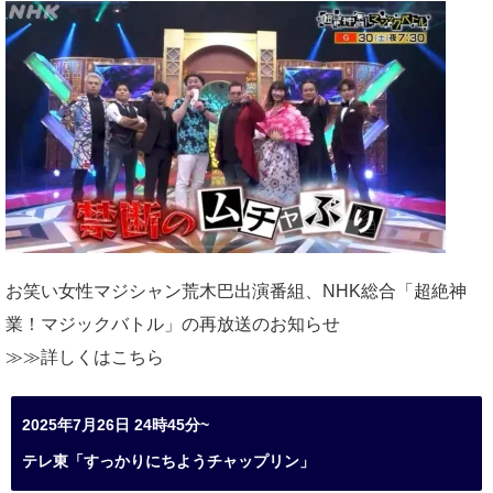
お笑い女性マジシャン荒木巴出演番組、
NHK総合「超絶神
業！マジックバトル」の再放送のお知らせ
≫≫詳しくは
こちら
2025年7月26日 24時45分~
テレ東「すっかりにちようチャップリン」