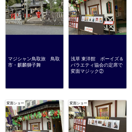
マジシャン鳥取旅 鳥取
浅草 東洋館 ボーイズ＆
市・麒麟獅子舞
バラエティ協会の定席で
変面マジック②
変面ショー
変面ショー