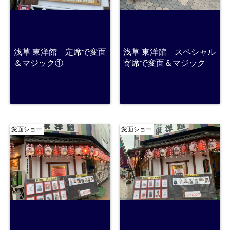
浅草 東洋館 定席で変面
浅草 東洋館 スペシャル
＆マジック①
寄席で変面＆マジック
変面ショー
変面ショー