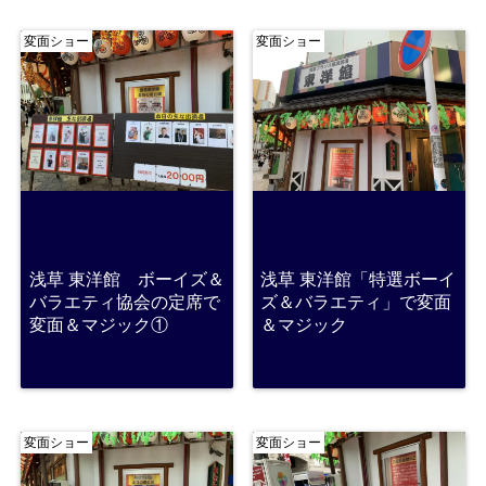
変面ショー
変面ショー
浅草 東洋館 ボーイズ＆
浅草 東洋館「特選ボーイ
バラエティ協会の定席で
ズ＆バラエティ」で変面
変面＆マジック①
＆マジック
変面ショー
変面ショー