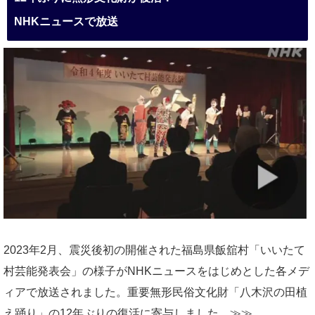
NHKニュースで放送
2023年2月、震災後初の開催された福島県飯舘村「いいたて
村芸能発表会」の様子がNHKニュースをはじめとした各メデ
ィアで放送されました。重要無形民俗文化財「八木沢の田植
え踊り」の12年ぶりの復活に寄与しました。≫≫