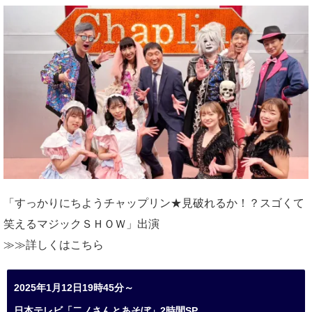
「すっかりにちようチャップリン★見破れるか！？スゴくて
笑えるマジックＳＨＯＷ」出演
≫≫詳しくは
こちら
2025年1月12日19時45分～
日本テレビ「二ノさんとあそぼ」2時間SP