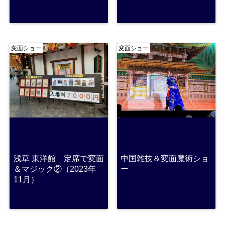
変面ショー
変面ショー
浅草 東洋館 定席で変面
中国雑技＆変面魔術ショ
＆マジック②（2023年
ー
11月）