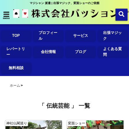
マジシャン 派遣 | 出張マジック、変面ショーのご依頼
menu
プロフィー
出張マジッ
TOP
サービス
ル
ク
レパートリ
よくある質
会社情報
ブログ
ー
問
無料相談
ホーム
「 伝統芸能 」 一覧
神社仏閣巡り
変面ショー