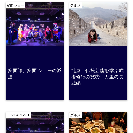
変面ショー
グルメ
変面師、変面 ショーの派
北京 伝統芸能を学ぶ武
遣
者修行の旅⑦ 万里の長
城編
LOVE&PEACE
グルメ