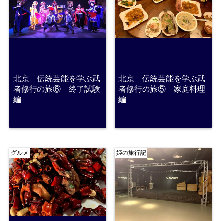
北京 伝統芸能を学ぶ武
北京 伝統芸能を学ぶ武
者修行の旅⑥ 終了試験
者修行の旅⑤ 家庭料理
編
編
グルメ
姫の旅行記