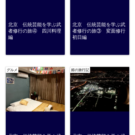
北京 伝統芸能を学ぶ武
北京 伝統芸能を学ぶ武
者修行の旅④ 四川料理
者修行の旅③ 変面修行
編
初日編
グルメ
姫の旅行記