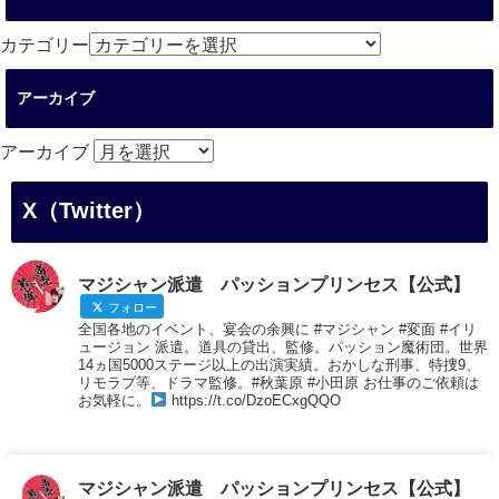
カテゴリー
アーカイブ
アーカイブ
X（Twitter）
マジシャン派遣 パッションプリンセス【公式】
フォロー
全国各地のイベント、宴会の余興に #マジシャン #変面 #イリ
ュージョン 派遣。道具の貸出、監修。パッション魔術団。世界
14ヵ国5000ステージ以上の出演実績。おかしな刑事、特捜9、
リモラブ等、ドラマ監修。#秋葉原 #小田原 お仕事のご依頼は
お気軽に。
https://t.co/DzoECxgQQO
マジシャン派遣 パッションプリンセス【公式】