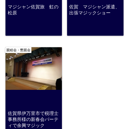
マジシャン佐賀旅 虹の
佐賀 マジシャン派遣、
松原
出張マジックショー
親睦会・懇親会
佐賀県伊万里市で税理士
事務所様の新春会パーテ
ィで余興マジック