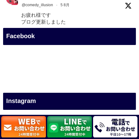
@comedy_illusion
·
5 8月
お疲れ様です
ブログ更新しました
「マジシャン和歌山旅 白浜町・三段壁展望台」
Facebook
#企業公式がお疲れ様を言い合う
#旅行好きな人と繋がりたい
#一人旅
#女性マジシャン
#出張マジック
#マジシャン派遣
#イリュージョン
#和歌山県
Instagram
#白浜町
#変面ショー
#イベント
tomoearaki
#宴会
株式会社パッションプリンセス、パッション魔術団 代表
サンミ
ュージック所属
新潟出身、大阪芸大卒
R-1ぐらんぷりセミファイ
#余興
ナリスト
#女性マジシャン #ヘブンアーティスト
全国各地で #イリ