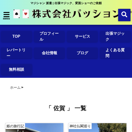
マジシャン 派遣 | 出張マジック、変面ショーのご依頼
menu
プロフィー
出張マジッ
TOP
サービス
ル
ク
レパートリ
よくある質
会社情報
ブログ
ー
問
無料相談
ホーム
「 佐賀 」 一覧
姫の旅行記
神社仏閣巡り