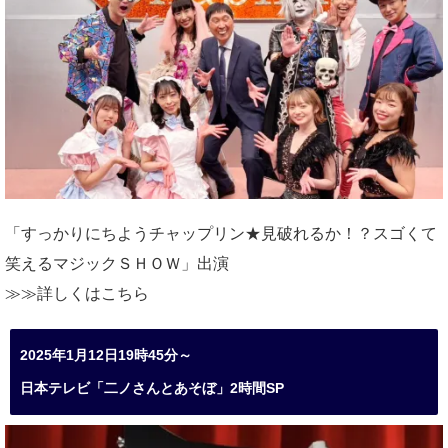
「すっかりにちようチャップリン★見破れるか！？スゴくて
笑えるマジックＳＨＯＷ」出演
≫≫詳しくは
こちら
2025年1月12日19時45分～
日本テレビ「二ノさんとあそぼ」2時間SP