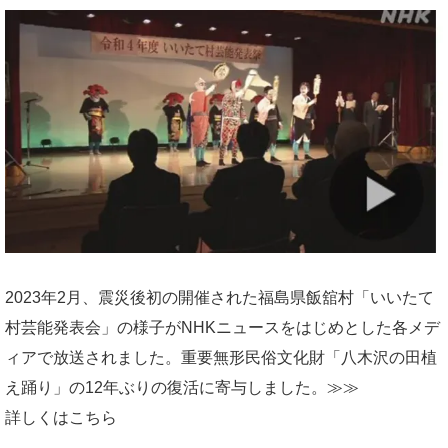
2023年2月、震災後初の開催された福島県飯舘村「いいたて
村芸能発表会」の様子がNHKニュースをはじめとした各メデ
ィアで放送されました。重要無形民俗文化財「八木沢の田植
え踊り」の12年ぶりの復活に寄与しました。≫≫
詳しくはこちら