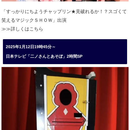
「すっかりにちようチャップリン★見破れるか！？スゴくて
笑えるマジックＳＨＯＷ」出演
≫≫詳しくは
こちら
2025年1月12日19時45分～
日本テレビ「二ノさんとあそぼ」2時間SP