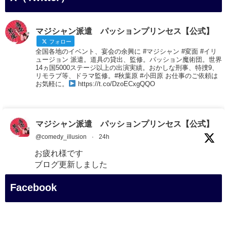
マジシャン派遣 パッションプリンセス【公式】
フォロー
全国各地のイベント、宴会の余興に #マジシャン #変面 #イリ
ュージョン 派遣。道具の貸出、監修。パッション魔術団。世界
14ヵ国5000ステージ以上の出演実績。おかしな刑事、特捜9、
リモラブ等、ドラマ監修。#秋葉原 #小田原 お仕事のご依頼は
お気軽に。
https://t.co/DzoECxgQQO
マジシャン派遣 パッションプリンセス【公式】
@comedy_illusion
·
24h
お疲れ様です
ブログ更新しました
「マジシャン和歌山旅 白浜町・三段壁展望台」
Facebook
#企業公式がお疲れ様を言い合う
#旅行好きな人と繋がりたい