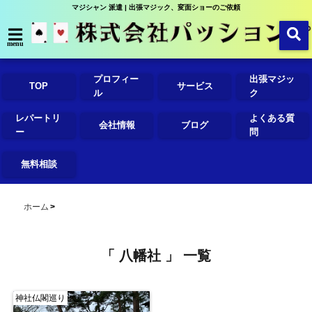
マジシャン 派遣 | 出張マジック、変面ショーのご依頼
menu
プロフィー
出張マジッ
TOP
サービス
ル
ク
レパートリ
よくある質
会社情報
ブログ
ー
問
無料相談
ホーム
「 八幡社 」 一覧
神社仏閣巡り