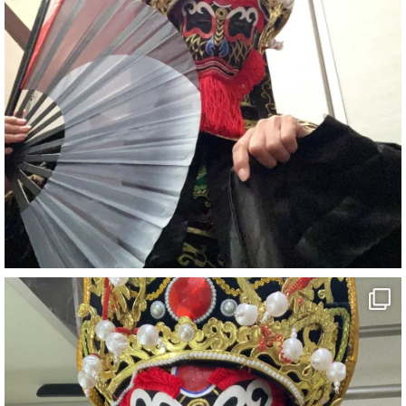
#イベント
#宴会
#余興
2
X
さらに読み込む