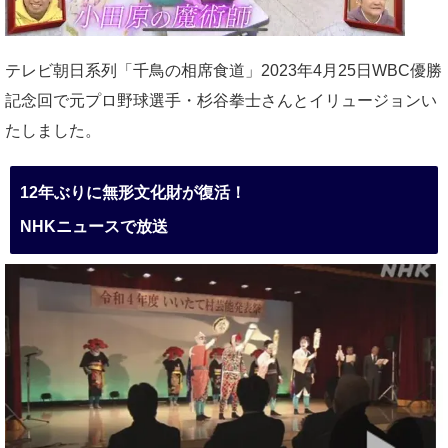
テレビ朝日系列「千鳥の相席食道」2023年4月25日WBC優勝
記念回で元プロ野球選手・杉谷拳士さんとイリュージョンい
たしました。
12年ぶりに無形文化財が復活！
NHKニュースで放送