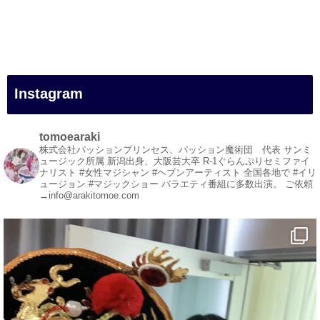
#一人旅
#女性マジシャン
#出張マジック
#マジシャン派遣
#イリュージョン
#和歌山県
Instagram
#白浜町
#変面ショー
#イベント
tomoearaki
#宴会
株式会社パッションプリンセス、パッション魔術団 代表
サンミ
ュージック所属
新潟出身、大阪芸大卒
R-1ぐらんぷりセミファイ
#余興
ナリスト
#女性マジシャン #ヘブンアーティスト
全国各地で #イリ
ュージョン #マジックショー
バラエティ番組に多数出演。
ご依頼
1
5
X
→info@arakitomoe.com
マジシャン派遣 パッションプリンセス【公式】
@comedy_illusion
·
5 8月
お疲れ様です
YouTubeを更新しました
https://youtu.be/9Vo2WgtDLME
@YouTube