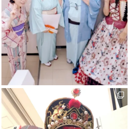
マジシャン派遣 パッションプリンセス【公式】
@comedy_illusion
·
4 8月
お疲れ様です
ブログ更新しました
「マジシャン和歌山旅 白浜町・三段壁洞窟」
#企業公式がお疲れ様を言い合う
#旅行好きな人と繋がりたい
#一人旅
#女性マジシャン
#出張マジック
#マジシャン派遣
#イリュージョン
#和歌山県
#白浜町
#変面ショー