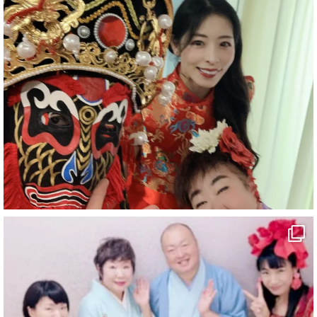
#企業公式がお疲れ様を言い合う
#チャンネル登録おねがいします
#愛媛県
#新居浜市
#幸福駅
#別子銅山
#鉱山観光列車
#四国
#愛媛観光
#旅行
#旅行動画
#一人旅
#観光スポット
#Travel
#ehime
#旅行好きと繋がりたい
2
7
X