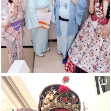
マジシャン派遣 パッションプリンセス【公式】
@comedy_illusion
·
6 8月
お疲れ様です
ブログ更新しました
「マジシャン和歌山旅 白浜町・三段壁」
#企業公式がお疲れ様を言い合う
#旅行好きな人と繋がりたい
#一人旅
#女性マジシャン
#出張マジック
#マジシャン派遣
#イリュージョン
#和歌山県
#白浜町
#変面ショー