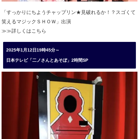
「すっかりにちようチャップリン★見破れるか！？スゴくて
笑えるマジックＳＨＯＷ」出演
≫≫詳しくは
こちら
2025年1月12日19時45分～
日本テレビ「二ノさんとあそぼ」2時間SP