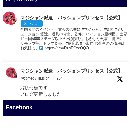
マジシャン派遣 パッションプリンセス【公式】
フォロー
全国各地のイベント、宴会の余興に #マジシャン #変面 #イリ
ュージョン 派遣。道具の貸出、監修。パッション魔術団。世界
14ヵ国5000ステージ以上の出演実績。おかしな刑事、特捜9、
リモラブ等、ドラマ監修。#秋葉原 #小田原 お仕事のご依頼は
お気軽に。
https://t.co/DzoECxgQQO
マジシャン派遣 パッションプリンセス【公式】
@comedy_illusion
·
20h
お疲れ様です
ブログ更新しました
「マジシャン和歌山旅 白浜町・円月島」
Facebook
#企業公式がお疲れ様を言い合う
#旅行好きな人と繋がりたい