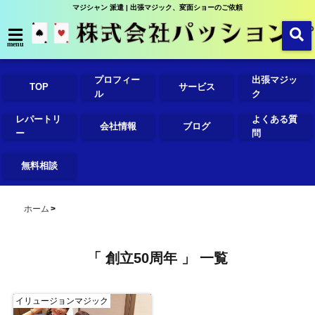
マジシャン 派遣 | 出張マジック、変面ショーのご依頼
menu
プロフィー
出張マジッ
TOP
サービス
ル
ク
レパートリ
よくある質
会社情報
ブログ
ー
問
無料相談
ホーム
「 創立50周年 」 一覧
イリュージョンマジック