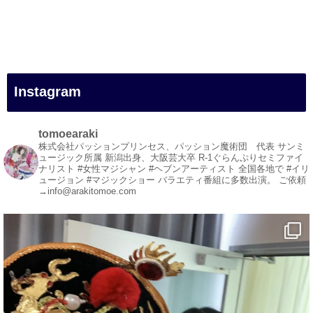
#一人旅
#女性マジシャン
#出張マジック
#マジシャン派遣
#イリュージョン
#和歌山県
Instagram
#白浜町
#変面ショー
#イベント
tomoearaki
#宴会
株式会社パッションプリンセス、パッション魔術団 代表
サンミ
ュージック所属
新潟出身、大阪芸大卒
R-1ぐらんぷりセミファイ
#余興
ナリスト
#女性マジシャン #ヘブンアーティスト
全国各地で #イリ
ュージョン #マジックショー
バラエティ番組に多数出演。
ご依頼
1
5
X
→info@arakitomoe.com
マジシャン派遣 パッションプリンセス【公式】
@comedy_illusion
·
7 8月
お疲れ様です
YouTubeを更新しました
https://youtu.be/9sHKhUQBmUE
@YouTube