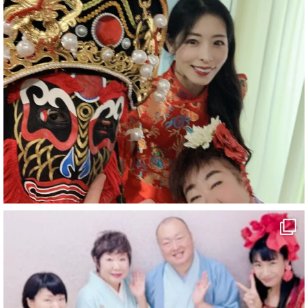
#企業公式がお疲れ様を言い合う
#チャンネル登録おねがいします
#愛媛県
#新居浜市
#マイントピア別子
#泉寿亭
#有形文化財
#四国
#愛媛観光
#旅行
#旅行動画
#一人旅
#観光スポット
#Travel
#ehime
#旅行好きと繋がりたい
5
X