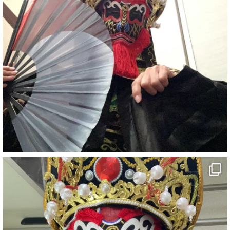
#イベント
#宴会
#余興
1
5
X
さらに読み込む