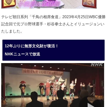
テレビ朝日系列「千鳥の相席食道」2023年4月25日WBC優勝
記念回で元プロ野球選手・杉谷拳士さんとイリュージョンい
たしました。
12年ぶりに無形文化財が復活！
NHKニュースで放送