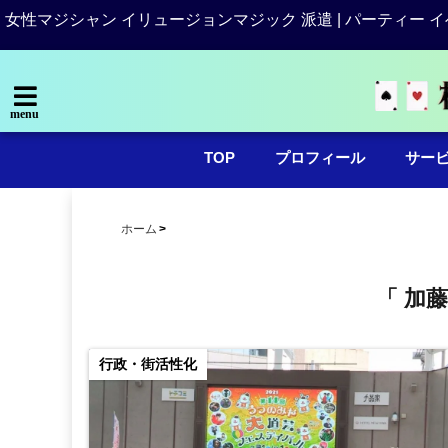
女性マジシャン イリュージョンマジック 派遣 | パーティー イ
menu
TOP
プロフィール
サー
ホーム
「 加
行政・街活性化