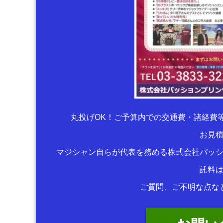
丸投げOK！ご予算内での交通費・諸経費
お見
マジシャン自らが代表を務める株式会社パッ
託料
ご質問、ご不明な点な