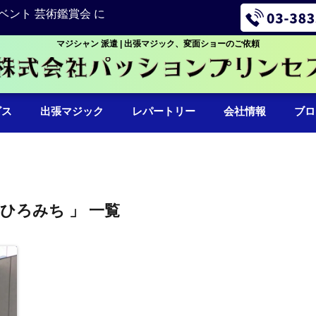
ベント 芸術鑑賞会 に
マジシャン 派遣 | 出張マジック、変面ショーのご依頼
ビス
出張マジック
レパートリー
会社情報
ブロ
藤ひろみち 」 一覧