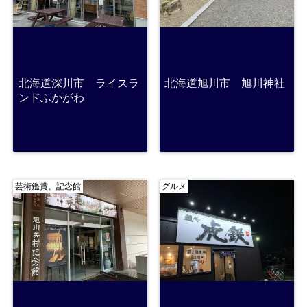
北海道深川市 ライスラ
北海道旭川市 旭川神社
ンドふかがわ
芸術鑑賞、記念館
グルメ