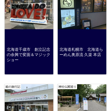
北海道千歳市 創立記念
北海道札幌市 北海道ら
の余興で変面＆マジック
ーめん奥原流 久楽 本店
ショー
姫の旅行記
神社仏閣巡り