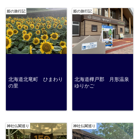
姫の旅行記
姫の旅行記
北海道北竜町 ひまわり
北海道樺戸郡 月形温泉
の里
ゆりかご
神社仏閣巡り
神社仏閣巡り