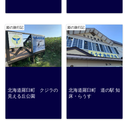
姫の旅行記
姫の旅行記
北海道羅臼町 クジラの
北海道羅臼町 道の駅 知
見える丘公園
床・らうす