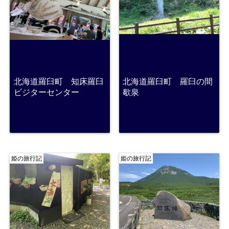
北海道羅臼町 知床羅臼
北海道羅臼町 羅臼の間
ビジターセンター
歇泉
姫の旅行記
姫の旅行記