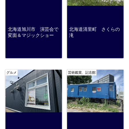
北海道旭川市 演芸会で
北海道清里町 さくらの
変面＆マジックショー
滝
グルメ
芸術鑑賞、記念館