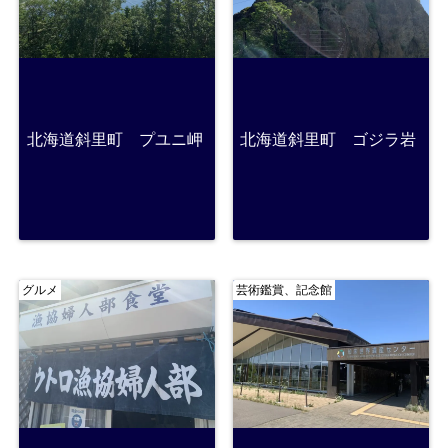
北海道斜里町 プユニ岬
北海道斜里町 ゴジラ岩
グルメ
芸術鑑賞、記念館