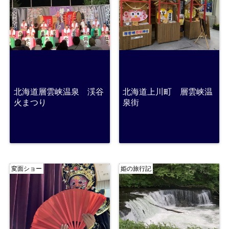
北海道層雲峡温泉 渓谷
北海道上川町 層雲峡温
火まつり
泉街
変面ショー
姫の旅行記