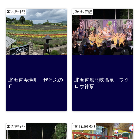
姫の旅行記
姫の旅行記
北海道美瑛町 ぜるぶの
北海道層雲峡温泉 フク
丘
ロウ神事
姫の旅行記
神社仏閣巡り