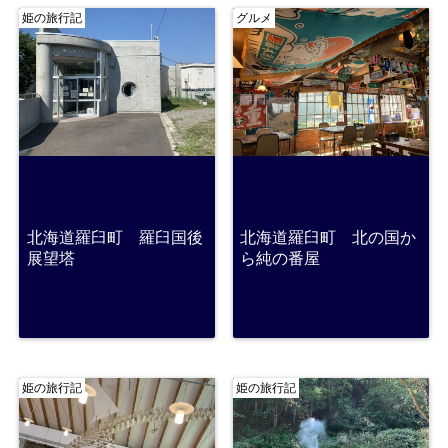
姫の旅行記
グルメ
北海道羅臼町 羅臼国後
北海道羅臼町 北の国か
展望塔
ら純の番屋
姫の旅行記
姫の旅行記