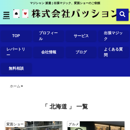
マジシャン 派遣 | 出張マジック、変面ショーのご依頼
menu
プロフィー
出張マジッ
TOP
サービス
ル
ク
レパートリ
よくある質
会社情報
ブログ
ー
問
無料相談
ホーム
「 北海道 」 一覧
変面ショー
グルメ