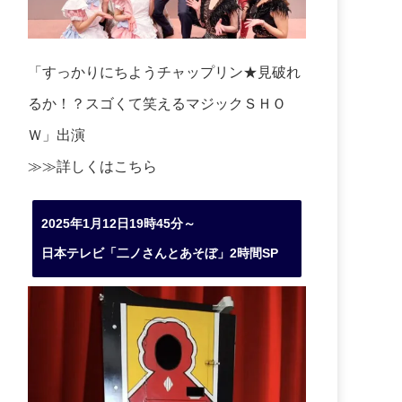
「すっかりにちようチャップリン★見破れ
るか！？スゴくて笑えるマジックＳＨＯ
Ｗ」出演
≫≫詳しくは
こちら
2025年1月12日19時45分～
日本テレビ「二ノさんとあそぼ」2時間SP