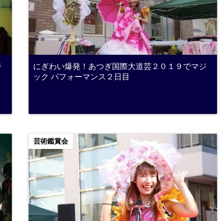
ジ
にぎわい爆発！あつぎ国際大道芸２０１９でマジ
ック パフォーマンス２日目
芸術鑑賞会