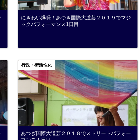
で
にぎわい爆発！あつぎ国際大道芸２０１９でマジ
ックパフォーマンス1日目
行政・街活性化
ー
あつぎ国際大道芸２０１８でストリートパフォー
マンス１日目