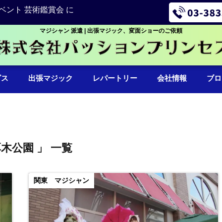
ベント 芸術鑑賞会 に
マジシャン 派遣 | 出張マジック、変面ショーのご依頼
ビス
出張マジック
レパートリー
会社情報
ブロ
厚木公園 」 一覧
関東 マジシャン