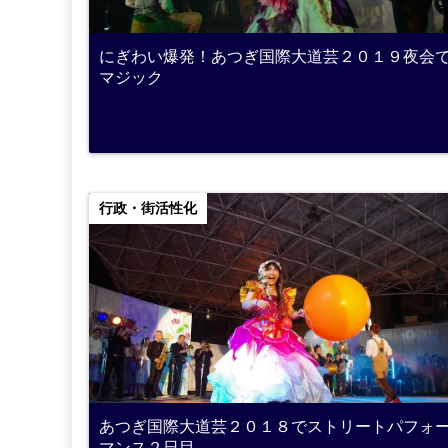
にぎわい爆発！あつぎ国際大道芸２０１９夜会
マジック
行政・街活性化
あつぎ国際大道芸２０１８でストリートパフォ
マンス２日目