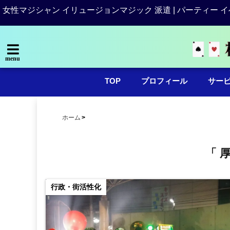
女性マジシャン イリュージョンマジック 派遣 | パーティー イ
menu
TOP
プロフィール
サー
ホーム
「 
行政・街活性化