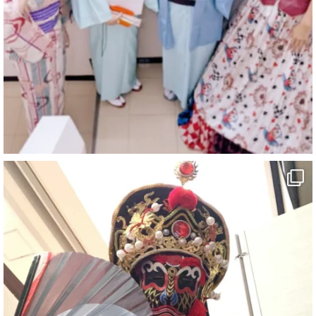
@comedy_illusion
·
6 8月
お疲れ様です
ブログ更新しました
「マジシャン和歌山旅 白浜町・三段壁」
#企業公式がお疲れ様を言い合う
#旅行好きな人と繋がりたい
#一人旅
#女性マジシャン
#出張マジック
#マジシャン派遣
#イリュージョン
#和歌山県
#白浜町
#変面ショー
#イベント
#宴会
#余興