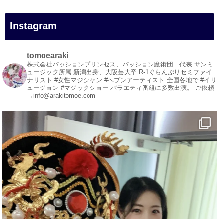
#イリュージョン
#和歌山県
Instagram
#白浜町
#変面ショー
#イベント
tomoearaki
#宴会
株式会社パッションプリンセス、パッション魔術団 代表
サンミ
ュージック所属
新潟出身、大阪芸大卒
R-1ぐらんぷりセミファイ
#余興
ナリスト
#女性マジシャン #ヘブンアーティスト
全国各地で #イリ
ュージョン #マジックショー
バラエティ番組に多数出演。
ご依頼
1
5
X
→info@arakitomoe.com
マジシャン派遣 パッションプリンセス【公式】
@comedy_illusion
·
7 8月
お疲れ様です
YouTubeを更新しました
https://youtu.be/9sHKhUQBmUE
@YouTube
#企業公式がお疲れ様を言い合う
#チャンネル登録おねがいします