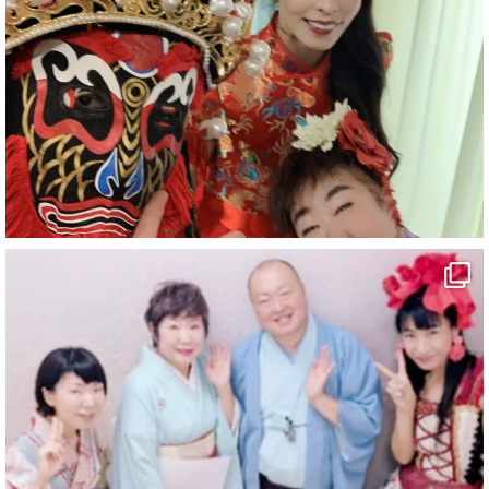
#愛媛県
#新居浜市
#マイントピア別子
#泉寿亭
#有形文化財
#四国
#愛媛観光
#旅行
#旅行動画
#一人旅
#観光スポット
#Travel
#ehime
#旅行好きと繋がりたい
5
X
マジシャン派遣 パッションプリンセス【公式】