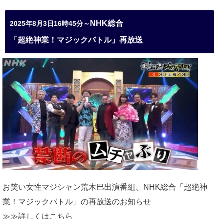
NHK総合
2025年8月3日16時45分～
「超絶神業！マジックバトル」再放送
お笑い女性マジシャン荒木巴出演番組、
NHK総合「超絶神
業！マジックバトル」の再放送のお知らせ
≫≫詳しくは
こちら