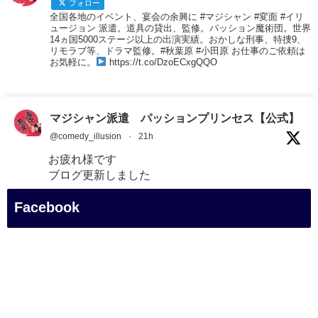
フォロー
全国各地のイベント、宴会の余興に #マジシャン #変面 #イリ
ュージョン 派遣。道具の貸出、監修。パッション魔術団。世界
14ヵ国5000ステージ以上の出演実績。おかしな刑事、特捜9、
リモラブ等、ドラマ監修。#秋葉原 #小田原 お仕事のご依頼は
お気軽に。
https://t.co/DzoECxgQQO
マジシャン派遣 パッションプリンセス【公式】
@comedy_illusion
·
21h
お疲れ様です
ブログ更新しました
「マジシャン和歌山旅 白浜町・円月島」
Facebook
#企業公式がお疲れ様を言い合う
#旅行好きな人と繋がりたい
#一人旅
#女性マジシャン
#出張マジック
#マジシャン派遣