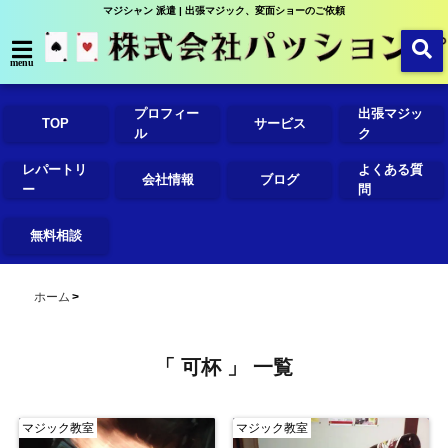
マジシャン 派遣 | 出張マジック、変面ショーのご依頼
menu
プロフィー
出張マジッ
TOP
サービス
ル
ク
レパートリ
よくある質
会社情報
ブログ
ー
問
無料相談
ホーム
「 可杯 」 一覧
マジック教室
マジック教室