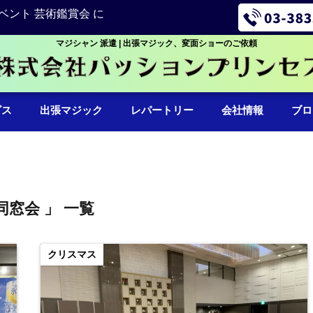
ベント 芸術鑑賞会 に
マジシャン 派遣 | 出張マジック、変面ショーのご依頼
ビス
出張マジック
レパートリー
会社情報
ブロ
同窓会 」 一覧
クリスマス