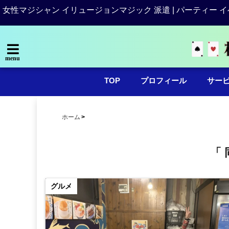
女性マジシャン イリュージョンマジック 派遣 | パーティー イ
menu
TOP
プロフィール
サー
ホーム
「 
グルメ