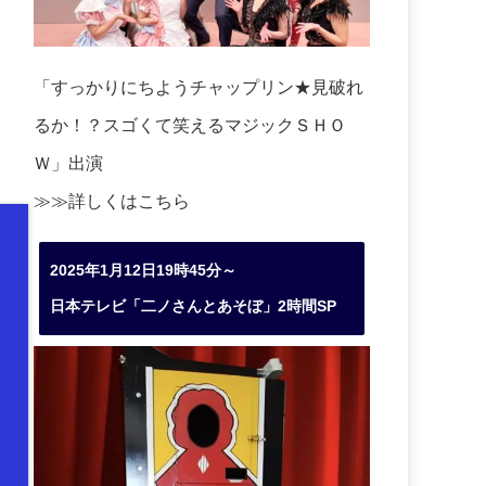
「すっかりにちようチャップリン★見破れ
るか！？スゴくて笑えるマジックＳＨＯ
Ｗ」出演
≫≫詳しくは
こちら
2025年1月12日19時45分～
日本テレビ「二ノさんとあそぼ」2時間SP