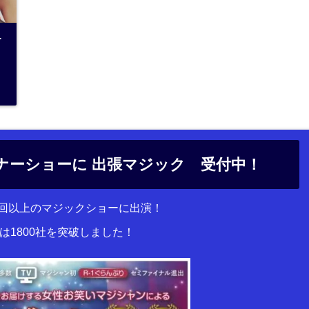
ー
ナーショーに 出張マジック 受付中！
00回以上のマジックショーに出演！
は1800社を突破しました！