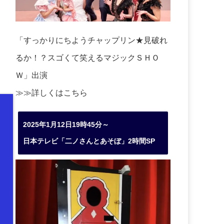
「すっかりにちようチャップリン★見破れ
るか！？スゴくて笑えるマジックＳＨＯ
Ｗ」出演
≫≫詳しくは
こちら
2025年1月12日19時45分～
日本テレビ「二ノさんとあそぼ」2時間SP