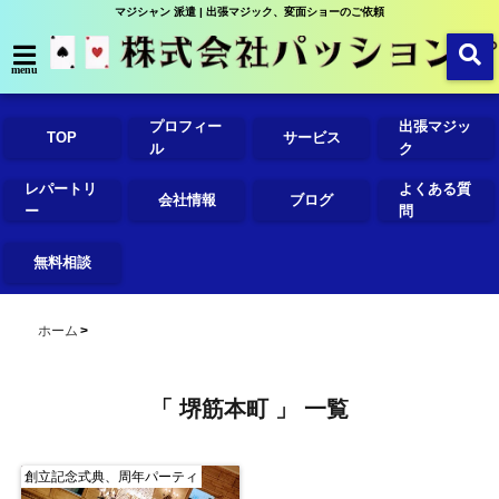
マジシャン 派遣 | 出張マジック、変面ショーのご依頼
menu
プロフィー
出張マジッ
TOP
サービス
ル
ク
レパートリ
よくある質
会社情報
ブログ
ー
問
無料相談
ホーム
「 堺筋本町 」 一覧
創立記念式典、周年パーティ