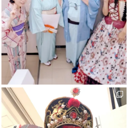
@comedy_illusion
·
7 8月
お疲れ様です
YouTubeを更新しました
https://youtu.be/9sHKhUQBmUE
@YouTube
#企業公式がお疲れ様を言い合う
#チャンネル登録おねがいします
#愛媛県
#新居浜市
#マイントピア別子
#泉寿亭
#有形文化財
#四国
#愛媛観光
#旅行
#旅行動画
#一人旅
#観光スポット
#Travel