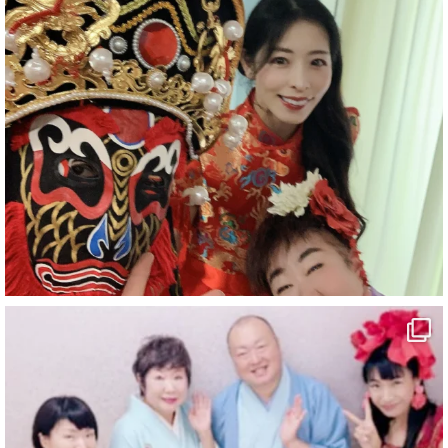
#企業公式がお疲れ様を言い合う
#旅行好きな人と繋がりたい
#一人旅
#女性マジシャン
#出張マジック
#マジシャン派遣
#イリュージョン
#和歌山県
#白浜町
#変面ショー
#イベント
#宴会
#余興
1
10
X
マジシャン派遣 パッションプリンセス【公式】