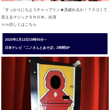
「すっかりにちようチャップリン★見破れるか！？スゴくて
笑えるマジックＳＨＯＷ」出演
≫≫詳しくは
こちら
2025年1月12日19時45分～
日本テレビ「二ノさんとあそぼ」2時間SP