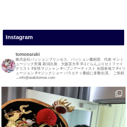
#一人旅
#女性マジシャン
#出張マジック
#マジシャン派遣
#イリュージョン
#和歌山県
Instagram
#白浜町
#変面ショー
#イベント
tomoearaki
#宴会
株式会社パッションプリンセス、パッション魔術団 代表
サンミ
ュージック所属
新潟出身、大阪芸大卒
R-1ぐらんぷりセミファイ
#余興
ナリスト
#女性マジシャン #ヘブンアーティスト
全国各地で #イリ
ュージョン #マジックショー
バラエティ番組に多数出演。
ご依頼
1
3
X
→info@arakitomoe.com
マジシャン派遣 パッションプリンセス【公式】
@comedy_illusion
·
7 8月
お疲れ様です
ブログ更新しました
「マジシャン和歌山旅 白浜町・円月島」