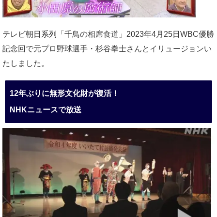
テレビ朝日系列「千鳥の相席食道」2023年4月25日WBC優勝
記念回で元プロ野球選手・杉谷拳士さんとイリュージョンい
たしました。
12年ぶりに無形文化財が復活！
NHKニュースで放送