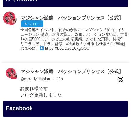
マジシャン派遣 パッションプリンセス【公式】
フォロー
全国各地のイベント、宴会の余興に #マジシャン #変面 #イリ
ュージョン 派遣。道具の貸出、監修。パッション魔術団。世界
14ヵ国5000ステージ以上の出演実績。おかしな刑事、特捜9、
リモラブ等、ドラマ監修。#秋葉原 #小田原 お仕事のご依頼は
お気軽に。
https://t.co/DzoECxgQQO
マジシャン派遣 パッションプリンセス【公式】
@comedy_illusion
·
11h
お疲れ様です
ブログ更新しました
「マジシャン和歌山旅 白浜町・白良湯」
Facebook
#企業公式がお疲れ様を言い合う
#旅行好きな人と繋がりたい