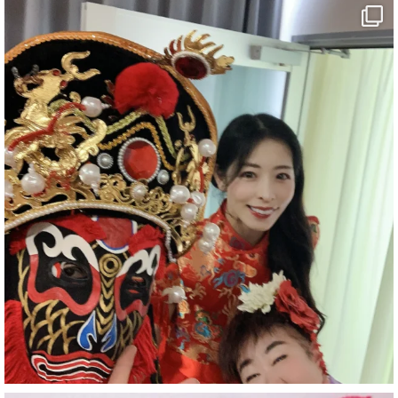
マジシャン派遣 パッションプリンセス【公式】
@comedy_illusion
·
7 8月
お疲れ様です
YouTubeを更新しました
https://youtu.be/9sHKhUQBmUE
@YouTube
#企業公式がお疲れ様を言い合う
#チャンネル登録おねがいします
#愛媛県
#新居浜市
#マイントピア別子
#泉寿亭
#有形文化財
#四国
#愛媛観光
#旅行
#旅行動画
#一人旅
#観光スポット