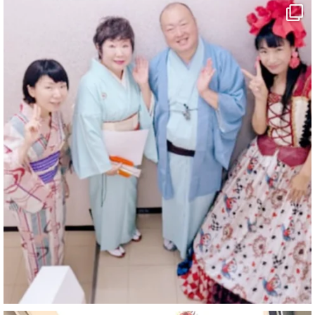
#Travel
#ehime
#旅行好きと繋がりたい
5
X
マジシャン派遣 パッションプリンセス【公式】
@comedy_illusion
·
6 8月
お疲れ様です
ブログ更新しました
「マジシャン和歌山旅 白浜町・三段壁」
#企業公式がお疲れ様を言い合う
#旅行好きな人と繋がりたい
#一人旅
#女性マジシャン