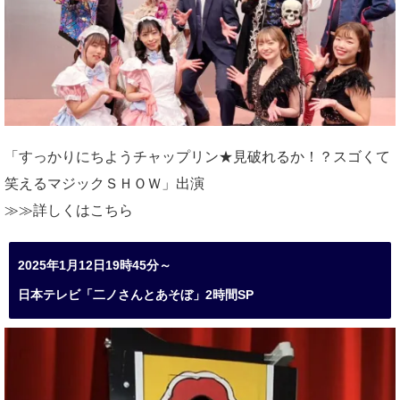
「すっかりにちようチャップリン★見破れるか！？スゴくて
笑えるマジックＳＨＯＷ」出演
≫≫詳しくは
こちら
2025年1月12日19時45分～
日本テレビ「二ノさんとあそぼ」2時間SP