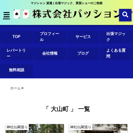
マジシャン 派遣 | 出張マジック、変面ショーのご依頼
menu
プロフィー
出張マジッ
TOP
サービス
ル
ク
レパートリ
よくある質
会社情報
ブログ
ー
問
無料相談
ホーム
「 大山町 」 一覧
神社仏閣巡り
神社仏閣巡り