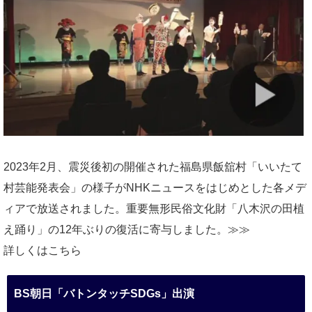
2023年2月、震災後初の開催された福島県飯舘村「いいたて
村芸能発表会」の様子がNHKニュースをはじめとした各メデ
ィアで放送されました。重要無形民俗文化財「八木沢の田植
え踊り」の12年ぶりの復活に寄与しました。≫≫
詳しくはこちら
BS朝日「バトンタッチSDGs」出演