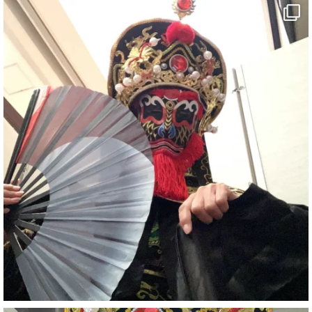
#出張マジック
#マジシャン派遣
#イリュージョン
#和歌山県
#白浜町
#変面ショー
#イベント
#宴会
#余興
1
5
X
さらに読み込む