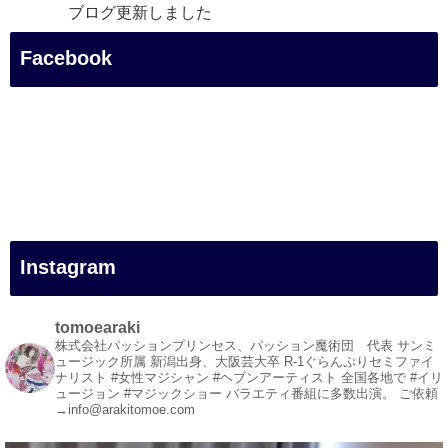
ブログ更新しました
「マジシャン和歌山旅 白浜町・円月島」
Facebook
#企業公式がお疲れ様を言い合う
#旅行好きな人と繋がりたい
#一人旅
#女性マジシャン
#出張マジック
#マジシャン派遣
#イリュージョン
#和歌山県
Instagram
#白浜町
#変面ショー
#イベント
tomoearaki
#宴会
株式会社パッションプリンセス、パッション魔術団 代表
サンミ
ュージック所属
新潟出身、大阪芸大卒
R-1ぐらんぷりセミファイ
#余興
ナリスト
#女性マジシャン #ヘブンアーティスト
全国各地で #イリ
ュージョン #マジックショー
バラエティ番組に多数出演。
ご依頼
1
5
X
→info@arakitomoe.com