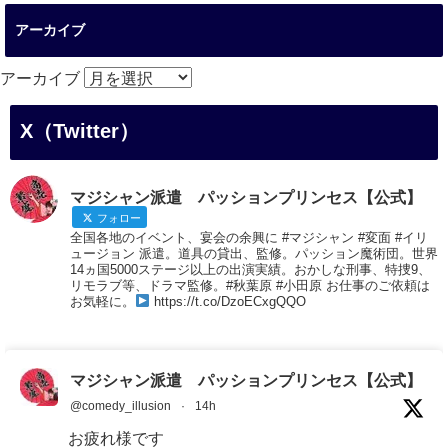
アーカイブ
アーカイブ
X（Twitter）
マジシャン派遣 パッションプリンセス【公式】
フォロー
全国各地のイベント、宴会の余興に #マジシャン #変面 #イリ
ュージョン 派遣。道具の貸出、監修。パッション魔術団。世界
14ヵ国5000ステージ以上の出演実績。おかしな刑事、特捜9、
リモラブ等、ドラマ監修。#秋葉原 #小田原 お仕事のご依頼は
お気軽に。
https://t.co/DzoECxgQQO
マジシャン派遣 パッションプリンセス【公式】
@comedy_illusion
·
14h
お疲れ様です