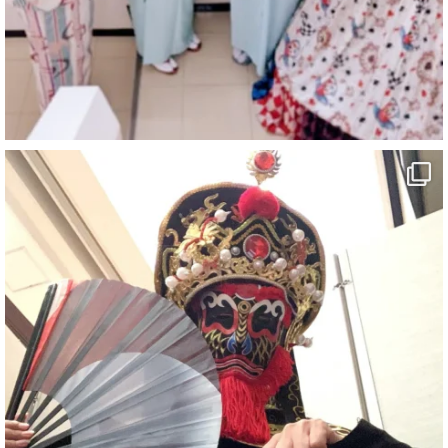
「マジシャン和歌山旅 白浜町・三段壁洞窟」
#企業公式がお疲れ様を言い合う
#旅行好きな人と繋がりたい
#一人旅
#女性マジシャン
#出張マジック
#マジシャン派遣
#イリュージョン
#和歌山県
#白浜町
#変面ショー
#イベント
#宴会
#余興
2
X
さらに読み込む