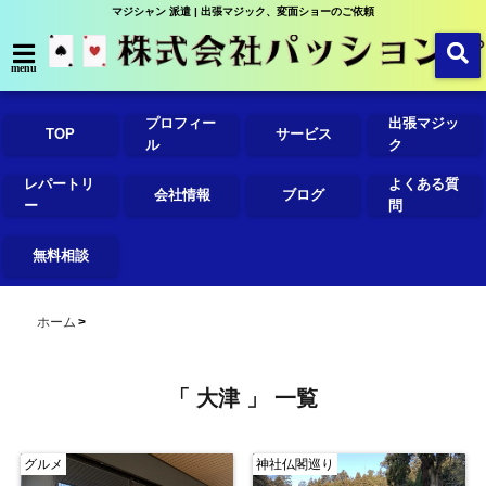
マジシャン 派遣 | 出張マジック、変面ショーのご依頼
menu
プロフィー
出張マジッ
TOP
サービス
ル
ク
レパートリ
よくある質
会社情報
ブログ
ー
問
無料相談
ホーム
「 大津 」 一覧
グルメ
神社仏閣巡り