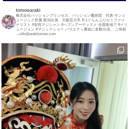
#変面ショー
#イベント
tomoearaki
#宴会
株式会社パッションプリンセス、パッション魔術団 代表
サンミ
ュージック所属
新潟出身、大阪芸大卒
R-1ぐらんぷりセミファイ
#余興
ナリスト
#女性マジシャン #ヘブンアーティスト
全国各地で #イリ
ュージョン #マジックショー
バラエティ番組に多数出演。
ご依頼
1
5
X
→info@arakitomoe.com
マジシャン派遣 パッションプリンセス【公式】
@comedy_illusion
·
5 8月
お疲れ様です
YouTubeを更新しました
https://youtu.be/9Vo2WgtDLME
@YouTube
#企業公式がお疲れ様を言い合う
#チャンネル登録おねがいします
#愛媛県
#新居浜市
#幸福駅
#別子銅山