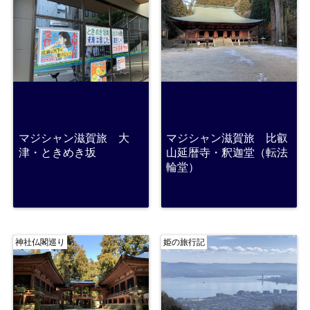
マジシャン滋賀旅 大
マジシャン滋賀旅 比叡
津・ときめき坂
山延暦寺・釈迦堂（転法
輪堂）
神社仏閣巡り
姫の旅行記