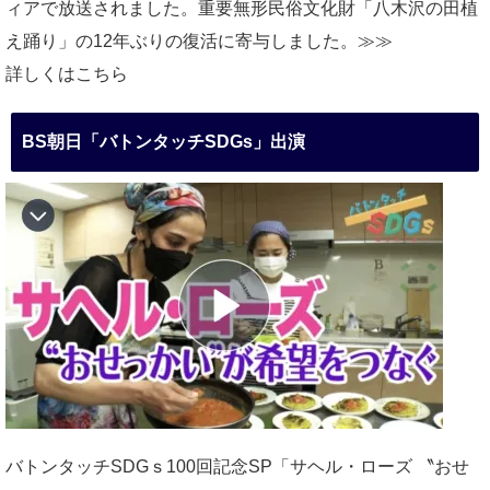
ィアで放送されました。重要無形民俗文化財「八木沢の田植
え踊り」の12年ぶりの復活に寄与しました。≫≫
詳しくはこちら
BS朝日「バトンタッチSDGs」出演
バトンタッチSDGｓ100回記念SP「サヘル・ローズ 〝おせ