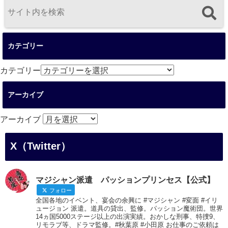
カテゴリー
カテゴリー
アーカイブ
アーカイブ
X（Twitter）
マジシャン派遣 パッションプリンセス【公式】
フォロー
全国各地のイベント、宴会の余興に #マジシャン #変面 #イリ
ュージョン 派遣。道具の貸出、監修。パッション魔術団。世界
14ヵ国5000ステージ以上の出演実績。おかしな刑事、特捜9、
リモラブ等、ドラマ監修。#秋葉原 #小田原 お仕事のご依頼は