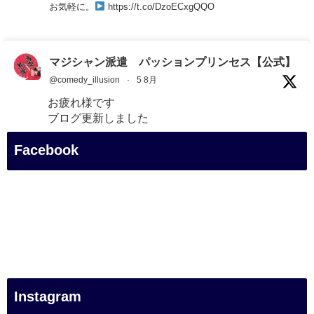
お気軽に。
https://t.co/DzoECxgQQO
マジシャン派遣 パッションプリンセス【公式】
@comedy_illusion
·
5 8月
お疲れ様です
ブログ更新しました
「マジシャン和歌山旅 白浜町・三段壁展望台」
Facebook
#企業公式がお疲れ様を言い合う
#旅行好きな人と繋がりたい
#一人旅
#女性マジシャン
#出張マジック
#マジシャン派遣
#イリュージョン
#和歌山県
Instagram
#白浜町