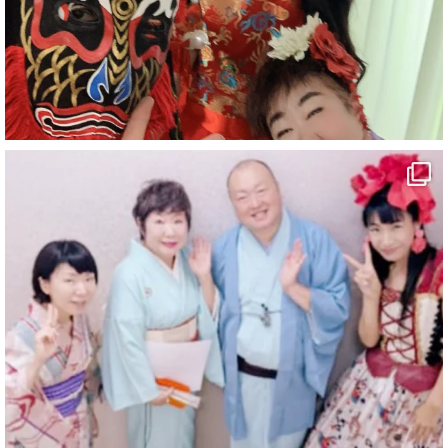
#鉱山観光列車
#四国
#愛媛観光
#旅行
#旅行動画
#一人旅
#観光スポット
#Travel
#ehime
#旅行好きと繋がりたい
2
7
X
マジシャン派遣 パッションプリンセス【公式】
@comedy_illusion
·
4 8月
お疲れ様です
ブログ更新しました