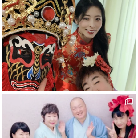
#企業公式がお疲れ様を言い合う
#旅行好きな人と繋がりたい
#一人旅
#女性マジシャン
#出張マジック
#マジシャン派遣
#イリュージョン
#和歌山県
#白浜町
#変面ショー
#イベント
#宴会
#余興
1
10
X
マジシャン派遣 パッションプリンセス【公式】