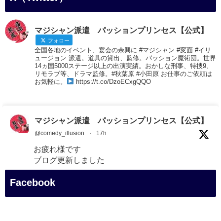
マジシャン派遣 パッションプリンセス【公式】
フォロー
全国各地のイベント、宴会の余興に #マジシャン #変面 #イリ
ュージョン 派遣。道具の貸出、監修。パッション魔術団。世界
14ヵ国5000ステージ以上の出演実績。おかしな刑事、特捜9、
リモラブ等、ドラマ監修。#秋葉原 #小田原 お仕事のご依頼は
お気軽に。
https://t.co/DzoECxgQQO
マジシャン派遣 パッションプリンセス【公式】
@comedy_illusion
·
17h
お疲れ様です
ブログ更新しました
「マジシャン和歌山旅 白浜町・白良湯」
Facebook
#企業公式がお疲れ様を言い合う
#旅行好きな人と繋がりたい