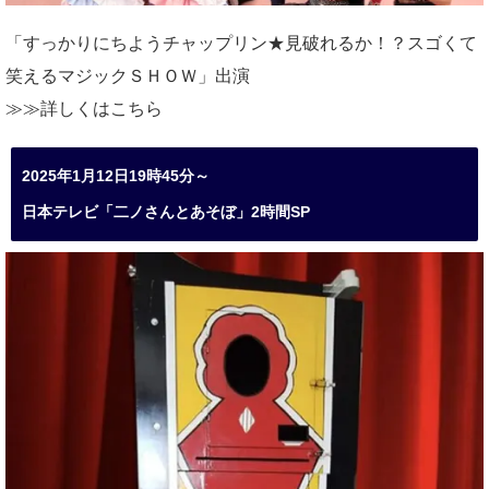
「すっかりにちようチャップリン★見破れるか！？スゴくて
笑えるマジックＳＨＯＷ」出演
≫≫詳しくは
こちら
2025年1月12日19時45分～
日本テレビ「二ノさんとあそぼ」2時間SP