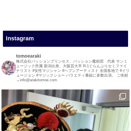
#一人旅
#女性マジシャン
#出張マジック
#マジシャン派遣
#イリュージョン
#和歌山県
Instagram
#白浜町
#変面ショー
#イベント
tomoearaki
#宴会
株式会社パッションプリンセス、パッション魔術団 代表
サンミ
ュージック所属
新潟出身、大阪芸大卒
R-1ぐらんぷりセミファイ
#余興
ナリスト
#女性マジシャン #ヘブンアーティスト
全国各地で #イリ
ュージョン #マジックショー
バラエティ番組に多数出演。
ご依頼
1
3
X
→info@arakitomoe.com
マジシャン派遣 パッションプリンセス【公式】
@comedy_illusion
·
7 8月
お疲れ様です
ブログ更新しました
「マジシャン和歌山旅 白浜町・円月島」