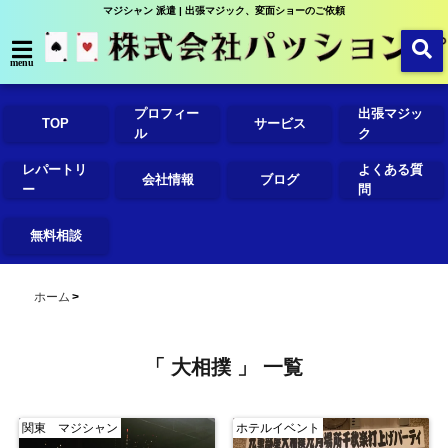
マジシャン 派遣 | 出張マジック、変面ショーのご依頼
menu
プロフィー
出張マジッ
TOP
サービス
ル
ク
レパートリ
よくある質
会社情報
ブログ
ー
問
無料相談
ホーム
「 大相撲 」 一覧
関東 マジシャン
ホテルイベント