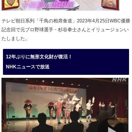
テレビ朝日系列「千鳥の相席食道」2023年4月25日WBC優勝
記念回で元プロ野球選手・杉谷拳士さんとイリュージョンい
たしました。
12年ぶりに無形文化財が復活！
NHKニュースで放送