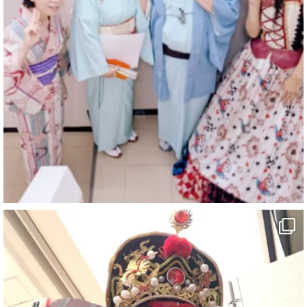
@comedy_illusion
·
7 8月
お疲れ様です
YouTubeを更新しました
https://youtu.be/9sHKhUQBmUE
@YouTube
#企業公式がお疲れ様を言い合う
#チャンネル登録おねがいします
#愛媛県
#新居浜市
#マイントピア別子
#泉寿亭
#有形文化財
#四国
#愛媛観光
#旅行
#旅行動画
#一人旅
#観光スポット
#Travel