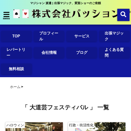
マジシャン 派遣 | 出張マジック、変面ショーのご依頼
menu
プロフィー
出張マジッ
TOP
サービス
ル
ク
レパートリ
よくある質
会社情報
ブログ
ー
問
無料相談
ホーム
「 大道芸フェスティバル 」 一覧
ハロウィン
行政・街活性化