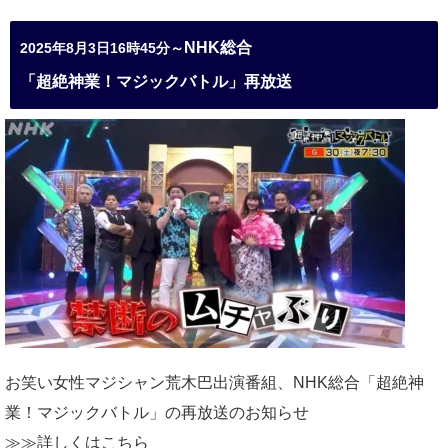
NHK総合
2025年8月3日16時45分～
「超絶神業！マジックバトル」再放送
お笑い女性マジシャン荒木巴出演番組、
NHK総合「超絶神
業！マジックバトル」の再放送のお知らせ
≫≫詳しくは
こちら