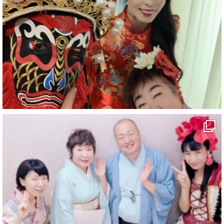
#一人旅
#女性マジシャン
#出張マジック
#マジシャン派遣
#イリュージョン
#和歌山県
#白浜町
#変面ショー
#イベント
#宴会
#余興
1
9
X
さらに読み込む