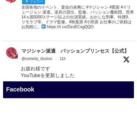
フォロー
全国各地のイベント、宴会の余興に #マジシャン #変面 #イリ
ュージョン 派遣。道具の貸出、監修。パッション魔術団。世界
14ヵ国5000ステージ以上の出演実績。おかしな刑事、特捜9、
リモラブ等、ドラマ監修。#秋葉原 #小田原 お仕事のご依頼は
お気軽に。
https://t.co/DzoECxgQQO
マジシャン派遣 パッションプリンセス【公式】
@comedy_illusion
·
11h
お疲れ様です
YouTubeを更新しました
https://youtu.be/VSlCsjZ-M5g
@YouTube
Facebook
#企業公式がお疲れ様を言い合う
#チャンネル登録おねがいします
#愛媛県
#新居浜市
#マイントピア別子
#旧端出場水力発電所
#四国