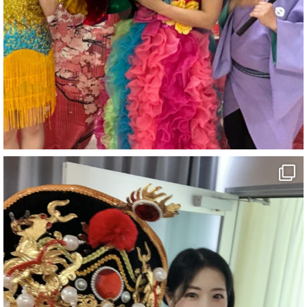
その後に帰省ラッシュの中、13時間かけて四国へ
楽しい夏休みを
#マジックショー
#マジシャン
3
1
11
X
マジシャン派遣 パッションプリンセス【公式】
@comedy_illusion
·
23h
お疲れ様です
ブログ更新しました
「マジシャン和歌山旅 和歌山ラーメン和ん」
#企業公式がお疲れ様を言い合う
#旅行好きな人と繋がりたい