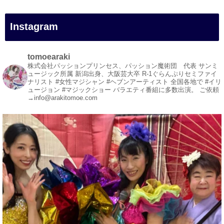
#愛媛観光
#旅行
Instagram
#旅行動画
#一人旅
#観光スポット
tomoearaki
#Travel
株式会社パッションプリンセス、パッション魔術団 代表
サンミ
ュージック所属
新潟出身、大阪芸大卒
R-1ぐらんぷりセミファイ
#ehime
ナリスト
#女性マジシャン #ヘブンアーティスト
全国各地で #イリ
#旅行好きと繋がりたい
ュージョン #マジックショー
バラエティ番組に多数出演。
ご依頼
→info@arakitomoe.com
1
5
X
マジシャン派遣 パッションプリンセス【公式】 リツイート
女性マジシャン 荒木巴
@arakitomoe
·
14h
浅草でマジックショーでした。
ご覧いただいた皆様、お世話になった皆様、あり
がとうございました。