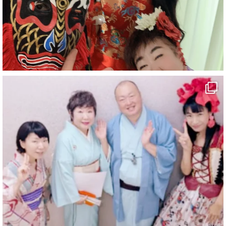
#有形文化財
#四国
#愛媛観光
#旅行
#旅行動画
#一人旅
#観光スポット
#Travel
#ehime
#旅行好きと繋がりたい
5
X
マジシャン派遣 パッションプリンセス【公式】
@comedy_illusion
·
6 8月
お疲れ様です
ブログ更新しました