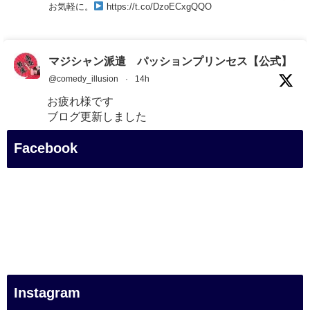
お気軽に。
https://t.co/DzoECxgQQO
マジシャン派遣 パッションプリンセス【公式】
@comedy_illusion
·
14h
お疲れ様です
ブログ更新しました
「マジシャン和歌山旅 白浜町・円月島」
Facebook
#企業公式がお疲れ様を言い合う
#旅行好きな人と繋がりたい
#一人旅
#女性マジシャン
#出張マジック
#マジシャン派遣
#イリュージョン
#和歌山県
Instagram
#白浜町