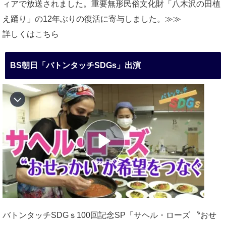
ィアで放送されました。重要無形民俗文化財「八木沢の田植
え踊り」の12年ぶりの復活に寄与しました。≫≫
詳しくはこちら
BS朝日「バトンタッチSDGs」出演
バトンタッチSDGｓ100回記念SP「サヘル・ローズ 〝おせ