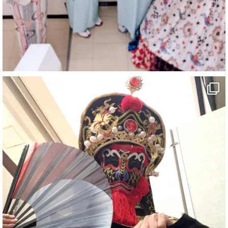
「マジシャン和歌山旅 白浜町・三段壁」
#企業公式がお疲れ様を言い合う
#旅行好きな人と繋がりたい
#一人旅
#女性マジシャン
#出張マジック
#マジシャン派遣
#イリュージョン
#和歌山県
#白浜町
#変面ショー
#イベント
#宴会
#余興
1
5
X
さらに読み込む