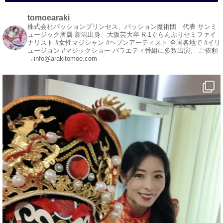
#変面ショー
#イベント
tomoearaki
#宴会
株式会社パッションプリンセス、パッション魔術団 代表
サンミ
ュージック所属
新潟出身、大阪芸大卒
R-1ぐらんぷりセミファイ
#余興
ナリスト
#女性マジシャン #ヘブンアーティスト
全国各地で #イリ
ュージョン #マジックショー
バラエティ番組に多数出演。
ご依頼
1
5
X
→info@arakitomoe.com
マジシャン派遣 パッションプリンセス【公式】
@comedy_illusion
·
7 8月
お疲れ様です
YouTubeを更新しました
https://youtu.be/9sHKhUQBmUE
@YouTube
#企業公式がお疲れ様を言い合う
#チャンネル登録おねがいします
#愛媛県
#新居浜市
#マイントピア別子
#泉寿亭