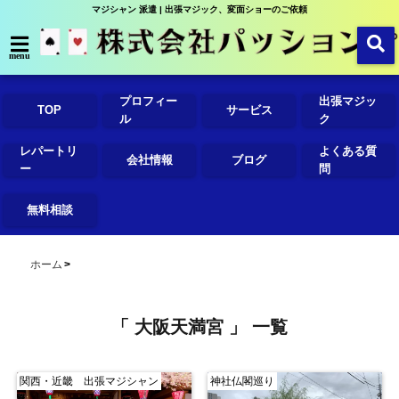
マジシャン 派遣 | 出張マジック、変面ショーのご依頼
menu
プロフィー
出張マジッ
TOP
サービス
ル
ク
レパートリ
よくある質
会社情報
ブログ
ー
問
無料相談
ホーム
「 大阪天満宮 」 一覧
関西・近畿 出張マジシャン
神社仏閣巡り