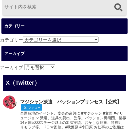
カテゴリー
カテゴリー
アーカイブ
アーカイブ
X（Twitter）
マジシャン派遣 パッションプリンセス【公式】
フォロー
全国各地のイベント、宴会の余興に #マジシャン #変面 #イリ
ュージョン 派遣。道具の貸出、監修。パッション魔術団。世界
14ヵ国5000ステージ以上の出演実績。おかしな刑事、特捜9、
リモラブ等、ドラマ監修。#秋葉原 #小田原 お仕事のご依頼は