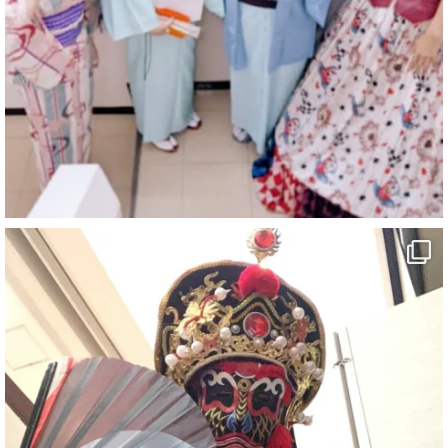
https://youtu.be/9sHKhUQBmUE
@YouTube
#企業公式がお疲れ様を言い合う
#チャンネル登録おねがいします
#愛媛県
#新居浜市
#マイントピア別子
#泉寿亭
#有形文化財
#四国
#愛媛観光
#旅行
#旅行動画
#一人旅
#観光スポット
#Travel
#ehime
#旅行好きと繋がりたい