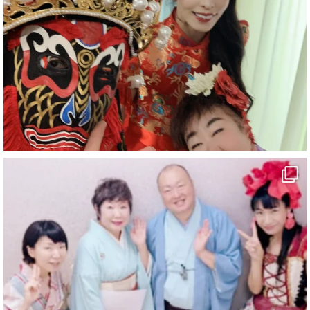
#旅行好きな人と繋がりたい
#一人旅
#女性マジシャン
#出張マジック
#マジシャン派遣
#イリュージョン
#和歌山県
#白浜町
#変面ショー
#イベント
#宴会
#余興
1
10
X
マジシャン派遣 パッションプリンセス【公式】
@comedy_illusion
·
7 8月
お疲れ様です
YouTubeを更新しました