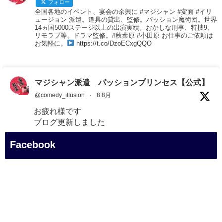
フォロー
全国各地のイベント、宴会の余興に #マジシャン #変面 #イリ
ュージョン 派遣。道具の貸出、監修。パッション魔術団。世界
14ヵ国5000ステージ以上の出演実績。おかしな刑事、特捜9、
リモラブ等、ドラマ監修。#秋葉原 #小田原 お仕事のご依頼は
お気軽に。
https://t.co/DzoECxgQQO
マジシャン派遣 パッションプリンセス【公式】
@comedy_illusion
·
8 8月
お疲れ様です
ブログ更新しました
「マジシャン和歌山旅 白浜町・白良湯」
Facebook
#企業公式がお疲れ様を言い合う
#旅行好きな人と繋がりたい
#一人旅
#女性マジシャン
#出張マジック
#マジシャン派遣