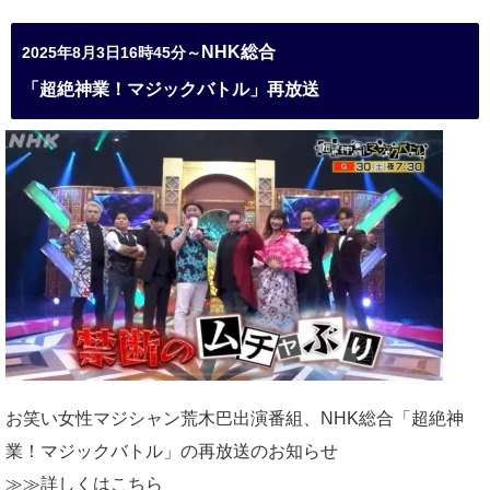
NHK総合
2025年8月3日16時45分～
「超絶神業！マジックバトル」再放送
お笑い女性マジシャン荒木巴出演番組、
NHK総合「超絶神
業！マジックバトル」の再放送のお知らせ
≫≫詳しくは
こちら