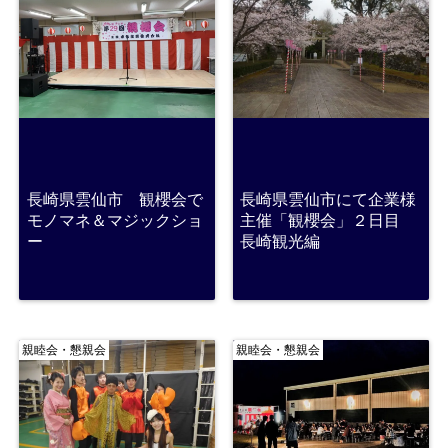
長崎県雲仙市 観櫻会で
長崎県雲仙市にて企業様
モノマネ＆マジックショ
主催「観櫻会」２日目
ー
長崎観光編
親睦会・懇親会
親睦会・懇親会