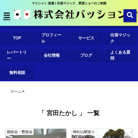
マジシャン 派遣 | 出張マジック、変面ショーのご依頼
menu
プロフィー
出張マジッ
TOP
サービス
ル
ク
レパートリ
よくある質
会社情報
ブログ
ー
問
無料相談
ホーム
「 宮田たかし 」 一覧
親睦会・懇親会
神社仏閣巡り