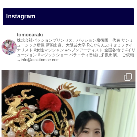
#イリュージョン
#和歌山県
Instagram
#白浜町
#変面ショー
#イベント
tomoearaki
#宴会
株式会社パッションプリンセス、パッション魔術団 代表
サンミ
ュージック所属
新潟出身、大阪芸大卒
R-1ぐらんぷりセミファイ
#余興
ナリスト
#女性マジシャン #ヘブンアーティスト
全国各地で #イリ
ュージョン #マジックショー
バラエティ番組に多数出演。
ご依頼
1
3
X
→info@arakitomoe.com
マジシャン派遣 パッションプリンセス【公式】
@comedy_illusion
·
7 8月
お疲れ様です
ブログ更新しました
「マジシャン和歌山旅 白浜町・円月島」
#企業公式がお疲れ様を言い合う