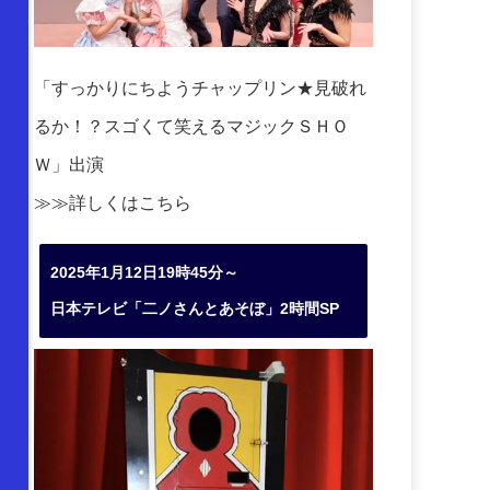
「すっかりにちようチャップリン★見破れ
るか！？スゴくて笑えるマジックＳＨＯ
Ｗ」出演
≫≫詳しくは
こちら
2025年1月12日19時45分～
日本テレビ「二ノさんとあそぼ」2時間SP