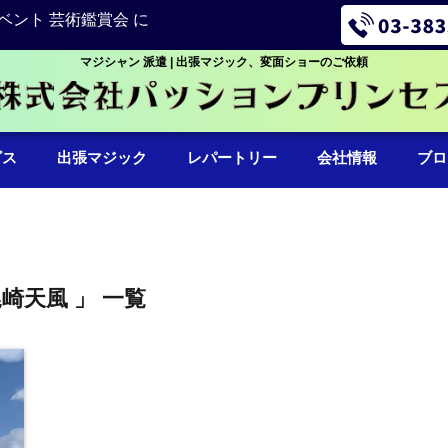
ベント 芸術鑑賞会 に
マジシャン 派遣 | 出張マジック、変面ショーのご依頼
ビス
出張マジック
レパートリー
会社情報
ブロ
尾崎天風 」 一覧