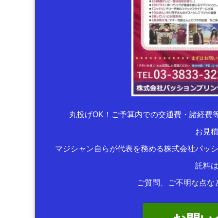
丸投げOK！ご予算内での交通費・諸経費
お見
マジシャン自らが代表を務める株式会社パッ
託料
ご質問、ご不明な点な