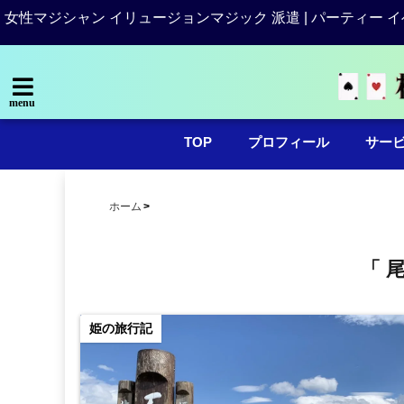
女性マジシャン イリュージョンマジック 派遣 | パーティー イ
menu
TOP
プロフィール
サー
ホーム
「 
姫の旅行記