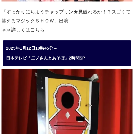
「すっかりにちようチャップリン★見破れるか！？スゴくて
笑えるマジックＳＨＯＷ」出演
≫≫詳しくは
こちら
2025年1月12日19時45分～
日本テレビ「二ノさんとあそぼ」2時間SP