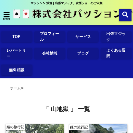
マジシャン 派遣 | 出張マジック、変面ショーのご依頼
menu
プロフィー
出張マジッ
TOP
サービス
ル
ク
レパートリ
よくある質
会社情報
ブログ
ー
問
無料相談
ホーム
「 山地獄 」 一覧
姫の旅行記
姫の旅行記