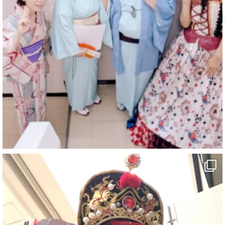
@comedy_illusion
·
7 8月
お疲れ様です
YouTubeを更新しました
https://youtu.be/9sHKhUQBmUE
@YouTube
#企業公式がお疲れ様を言い合う
#チャンネル登録おねがいします
#愛媛県
#新居浜市
#マイントピア別子
#泉寿亭
#有形文化財
#四国
#愛媛観光
#旅行
#旅行動画
#一人旅
#観光スポット
#Travel