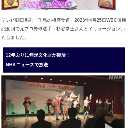
テレビ朝日系列「千鳥の相席食道」2023年4月25日WBC優勝
記念回で元プロ野球選手・杉谷拳士さんとイリュージョンい
たしました。
12年ぶりに無形文化財が復活！
NHKニュースで放送