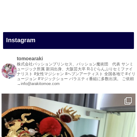
#一人旅
#女性マジシャン
#出張マジック
#マジシャン派遣
#イリュージョン
#和歌山県
Instagram
#白浜町
#変面ショー
#イベント
tomoearaki
#宴会
株式会社パッションプリンセス、パッション魔術団 代表
サンミ
ュージック所属
新潟出身、大阪芸大卒
R-1ぐらんぷりセミファイ
#余興
ナリスト
#女性マジシャン #ヘブンアーティスト
全国各地で #イリ
ュージョン #マジックショー
バラエティ番組に多数出演。
ご依頼
1
3
X
→info@arakitomoe.com
マジシャン派遣 パッションプリンセス【公式】
@comedy_illusion
·
7 8月
お疲れ様です
ブログ更新しました
「マジシャン和歌山旅 白浜町・円月島」