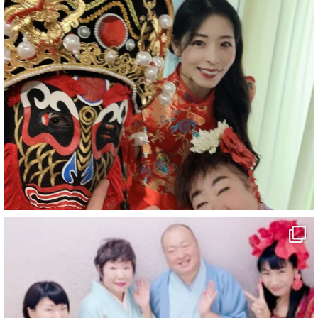
#企業公式がお疲れ様を言い合う
#旅行好きな人と繋がりたい
#一人旅
#女性マジシャン
#出張マジック
#マジシャン派遣
#イリュージョン
#和歌山県
#白浜町
#変面ショー
#イベント
#宴会
#余興
1
10
X
マジシャン派遣 パッションプリンセス【公式】