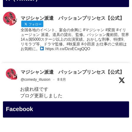
マジシャン派遣 パッションプリンセス【公式】
フォロー
全国各地のイベント、宴会の余興に #マジシャン #変面 #イリ
ュージョン 派遣。道具の貸出、監修。パッション魔術団。世界
14ヵ国5000ステージ以上の出演実績。おかしな刑事、特捜9、
リモラブ等、ドラマ監修。#秋葉原 #小田原 お仕事のご依頼は
お気軽に。
https://t.co/DzoECxgQQO
マジシャン派遣 パッションプリンセス【公式】
@comedy_illusion
·
8 8月
お疲れ様です
ブログ更新しました
「マジシャン和歌山旅 白浜町・白良湯」
Facebook
#企業公式がお疲れ様を言い合う
#旅行好きな人と繋がりたい