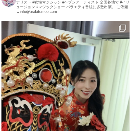
ナリスト
#女性マジシャン #ヘブンアーティスト
全国各地で #イリ
ュージョン #マジックショー
バラエティ番組に多数出演。
ご依頼
1
3
X
→info@arakitomoe.com
マジシャン派遣 パッションプリンセス【公式】
@comedy_illusion
·
7 8月
お疲れ様です
ブログ更新しました
「マジシャン和歌山旅 白浜町・円月島」
#企業公式がお疲れ様を言い合う
#旅行好きな人と繋がりたい
#一人旅
#女性マジシャン
#出張マジック
#マジシャン派遣
#イリュージョン
#和歌山県