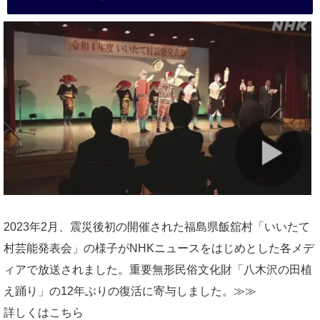
2023年2月、震災後初の開催された福島県飯舘村「いいたて
村芸能発表会」の様子がNHKニュースをはじめとした各メデ
ィアで放送されました。重要無形民俗文化財「八木沢の田植
え踊り」の12年ぶりの復活に寄与しました。≫≫
詳しくはこちら