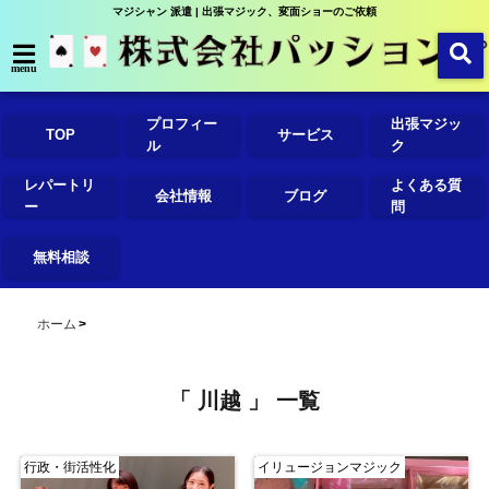
マジシャン 派遣 | 出張マジック、変面ショーのご依頼
menu
プロフィー
出張マジッ
TOP
サービス
ル
ク
レパートリ
よくある質
会社情報
ブログ
ー
問
無料相談
ホーム
「 川越 」 一覧
行政・街活性化
イリュージョンマジック