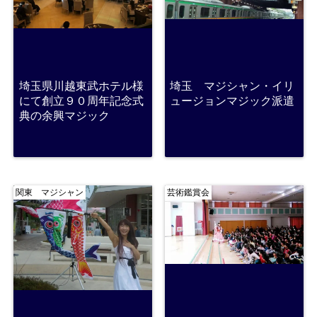
埼玉県川越東武ホテル様
埼玉 マジシャン・イリ
にて創立９０周年記念式
ュージョンマジック派遣
典の余興マジック
関東 マジシャン
芸術鑑賞会