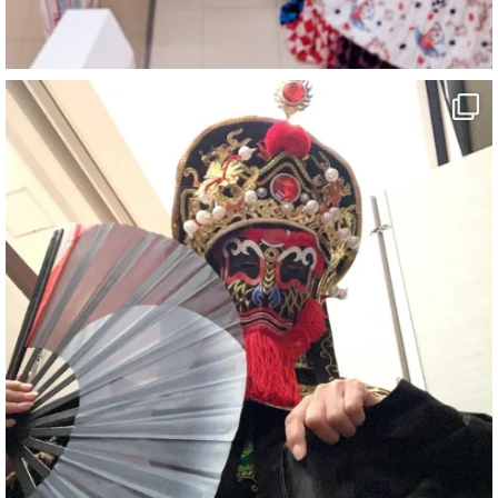
#泉寿亭
#有形文化財
#四国
#愛媛観光
#旅行
#旅行動画
#一人旅
#観光スポット
#Travel
#ehime
#旅行好きと繋がりたい
7
X
さらに読み込む