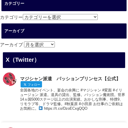
カテゴリー
カテゴリー
アーカイブ
アーカイブ
X（Twitter）
マジシャン派遣 パッションプリンセス【公式】
フォロー
全国各地のイベント、宴会の余興に #マジシャン #変面 #イリ
ュージョン 派遣。道具の貸出、監修。パッション魔術団。世界
14ヵ国5000ステージ以上の出演実績。おかしな刑事、特捜9、
リモラブ等、ドラマ監修。#秋葉原 #小田原 お仕事のご依頼は
お気軽に。
https://t.co/DzoECxgQQO