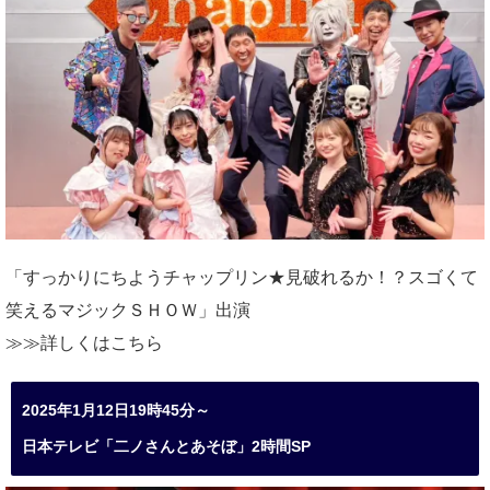
「すっかりにちようチャップリン★見破れるか！？スゴくて
笑えるマジックＳＨＯＷ」出演
≫≫詳しくは
こちら
2025年1月12日19時45分～
日本テレビ「二ノさんとあそぼ」2時間SP