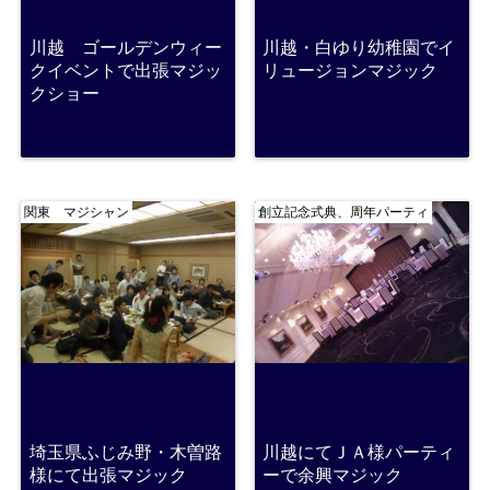
川越 ゴールデンウィー
川越・白ゆり幼稚園でイ
クイベントで出張マジッ
リュージョンマジック
クショー
関東 マジシャン
創立記念式典、周年パーティ
埼玉県ふじみ野・木曽路
川越にてＪＡ様パーティ
様にて出張マジック
ーで余興マジック