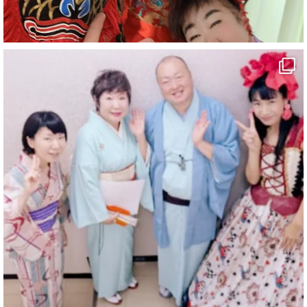
#白浜町
#変面ショー
#イベント
#宴会
#余興
1
10
X
マジシャン派遣 パッションプリンセス【公式】
@comedy_illusion
·
7 8月
お疲れ様です
YouTubeを更新しました
https://youtu.be/9sHKhUQBmUE
@YouTube
#企業公式がお疲れ様を言い合う
#チャンネル登録おねがいします
#愛媛県
#新居浜市
#マイントピア別子