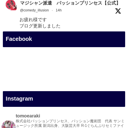
マジシャン派遣 パッションプリンセス【公式】
@comedy_illusion
·
14h
お疲れ様です
ブログ更新しました
「マジシャン和歌山旅 白浜町・白良湯」
Facebook
#企業公式がお疲れ様を言い合う
#旅行好きな人と繋がりたい
#一人旅
#女性マジシャン
#出張マジック
#マジシャン派遣
#イリュージョン
#和歌山県
Instagram
#白浜町
#変面ショー
#イベント
tomoearaki
#宴会
株式会社パッションプリンセス、パッション魔術団 代表
サンミ
ュージック所属
新潟出身、大阪芸大卒
R-1ぐらんぷりセミファイ
#余興