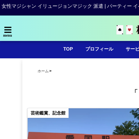
女性マジシャン イリュージョンマジック 派遣 | パーティー イ
menu
TOP
プロフィール
サー
ホーム
「
芸術鑑賞、記念館