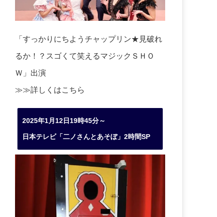
「すっかりにちようチャップリン★見破れ
るか！？スゴくて笑えるマジックＳＨＯ
Ｗ」出演
≫≫詳しくは
こちら
2025年1月12日19時45分～
日本テレビ「二ノさんとあそぼ」2時間SP