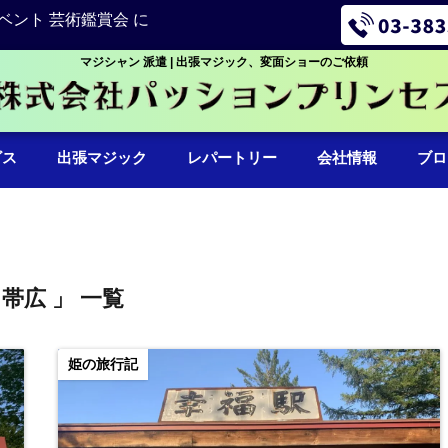
ベント 芸術鑑賞会 に
マジシャン 派遣 | 出張マジック、変面ショーのご依頼
ビス
出張マジック
レパートリー
会社情報
ブロ
 帯広 」 一覧
姫の旅行記