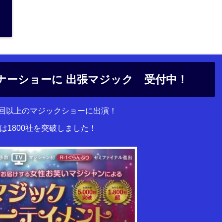
ナーショーに 出張マジック 受付中！
00回以上のマジックショーに出演！
は1800社を突破しました！