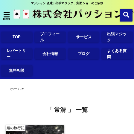
マジシャン 派遣 | 出張マジック、変面ショーのご依頼
menu
プロフィー
出張マジッ
TOP
サービス
ル
ク
レパートリ
よくある質
会社情報
ブログ
ー
問
無料相談
ホーム
「 常滑 」 一覧
姫の旅行記