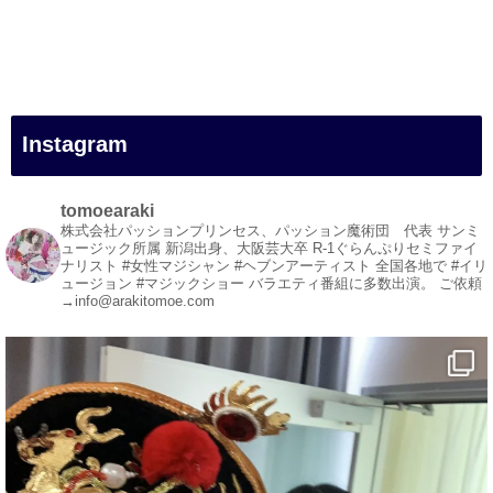
#一人旅
#女性マジシャン
#出張マジック
#マジシャン派遣
#イリュージョン
#和歌山県
Instagram
#白浜町
#変面ショー
#イベント
tomoearaki
#宴会
株式会社パッションプリンセス、パッション魔術団 代表
サンミ
ュージック所属
新潟出身、大阪芸大卒
R-1ぐらんぷりセミファイ
#余興
ナリスト
#女性マジシャン #ヘブンアーティスト
全国各地で #イリ
ュージョン #マジックショー
バラエティ番組に多数出演。
ご依頼
1
5
X
→info@arakitomoe.com
マジシャン派遣 パッションプリンセス【公式】
@comedy_illusion
·
5 8月
お疲れ様です
YouTubeを更新しました
https://youtu.be/9Vo2WgtDLME
@YouTube