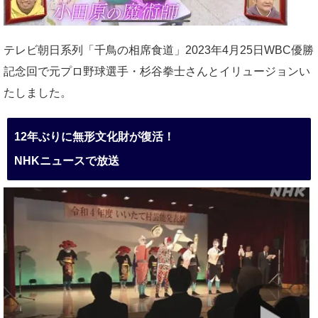
テレビ朝日系列「千鳥の相席食道」2023年4月25日WBC優勝
記念回で元プロ野球選手・杉谷拳士さんとイリュージョンい
たしました。
12年ぶりに無形文化財が復活！
NHKニュースで放送