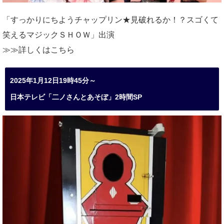
「すっかりにちようチャップリン★見破れるか！？スゴくて
笑えるマジックＳＨＯＷ」出演
≫≫詳しくは
こちら
2025年1月12日19時45分～
日本テレビ「二ノさんとあそぼ」2時間SP