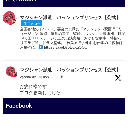
マジシャン派遣 パッションプリンセス【公式】
フォロー
全国各地のイベント、宴会の余興に #マジシャン #変面 #イリ
ュージョン 派遣。道具の貸出、監修。パッション魔術団。世界
14ヵ国5000ステージ以上の出演実績。おかしな刑事、特捜9、
リモラブ等、ドラマ監修。#秋葉原 #小田原 お仕事のご依頼は
お気軽に。
https://t.co/DzoECxgQQO
マジシャン派遣 パッションプリンセス【公式】
@comedy_illusion
·
5 8月
お疲れ様です
ブログ更新しました
「マジシャン和歌山旅 白浜町・三段壁展望台」
Facebook
#企業公式がお疲れ様を言い合う
#旅行好きな人と繋がりたい