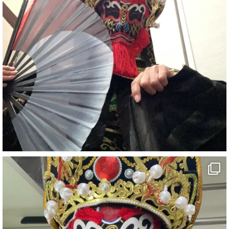
#イベント
#宴会
#余興
2
X
さらに読み込む