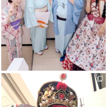
マジシャン派遣 パッションプリンセス【公式】
@comedy_illusion
·
4 8月
お疲れ様です
ブログ更新しました
「マジシャン和歌山旅 白浜町・三段壁洞窟」
#企業公式がお疲れ様を言い合う
#旅行好きな人と繋がりたい
#一人旅
#女性マジシャン
#出張マジック
#マジシャン派遣
#イリュージョン
#和歌山県
#白浜町
#変面ショー