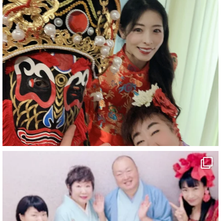
#企業公式がお疲れ様を言い合う
#チャンネル登録おねがいします
#愛媛県
#新居浜市
#幸福駅
#別子銅山
#鉱山観光列車
#四国
#愛媛観光
#旅行
#旅行動画
#一人旅
#観光スポット
#Travel
#ehime
#旅行好きと繋がりたい
2
7
X