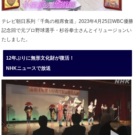
テレビ朝日系列「千鳥の相席食道」2023年4月25日WBC優勝
記念回で元プロ野球選手・杉谷拳士さんとイリュージョンい
たしました。
12年ぶりに無形文化財が復活！
NHKニュースで放送