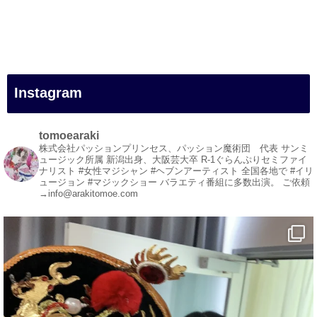
#一人旅
#女性マジシャン
#出張マジック
#マジシャン派遣
#イリュージョン
#和歌山県
Instagram
#白浜町
#変面ショー
#イベント
tomoearaki
#宴会
株式会社パッションプリンセス、パッション魔術団 代表
サンミ
ュージック所属
新潟出身、大阪芸大卒
R-1ぐらんぷりセミファイ
#余興
ナリスト
#女性マジシャン #ヘブンアーティスト
全国各地で #イリ
ュージョン #マジックショー
バラエティ番組に多数出演。
ご依頼
1
3
X
→info@arakitomoe.com
マジシャン派遣 パッションプリンセス【公式】
@comedy_illusion
·
7 8月
お疲れ様です
ブログ更新しました
「マジシャン和歌山旅 白浜町・円月島」