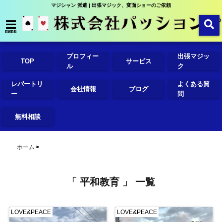
マジシャン 派遣 | 出張マジック、変面ショーのご依頼
menu
プロフィー
出張マジッ
TOP
サービス
ル
ク
レパートリ
よくある質
会社情報
ブログ
ー
問
無料相談
ホーム
「 平和教育 」 一覧
LOVE&PEACE
LOVE&PEACE