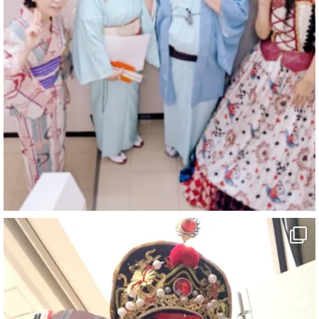
@comedy_illusion
·
7 8月
お疲れ様です
YouTubeを更新しました
https://youtu.be/9sHKhUQBmUE
@YouTube
#企業公式がお疲れ様を言い合う
#チャンネル登録おねがいします
#愛媛県
#新居浜市
#マイントピア別子
#泉寿亭
#有形文化財
#四国
#愛媛観光
#旅行
#旅行動画
#一人旅
#観光スポット
#Travel