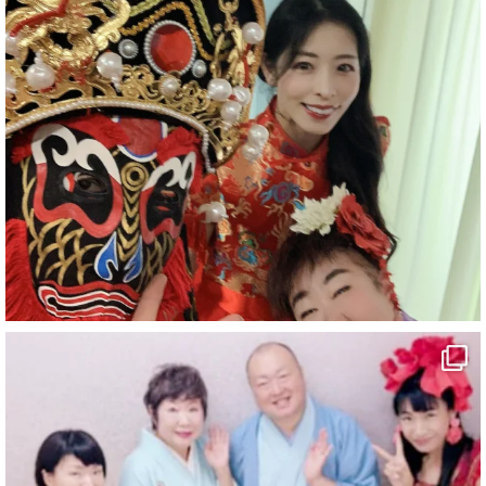
#企業公式がお疲れ様を言い合う
#旅行好きな人と繋がりたい
#一人旅
#女性マジシャン
#出張マジック
#マジシャン派遣
#イリュージョン
#和歌山県
#白浜町
#変面ショー
#イベント
#宴会
#余興
1
10
X
マジシャン派遣 パッションプリンセス【公式】