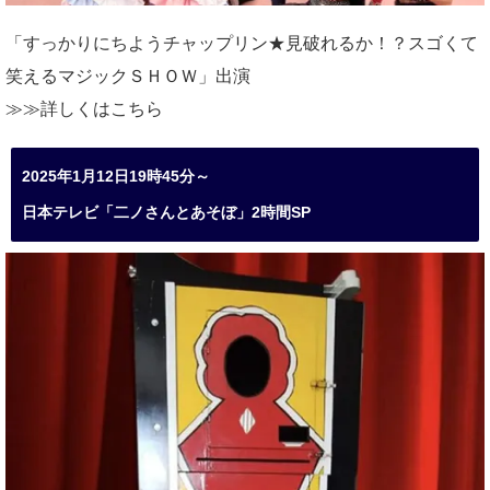
「すっかりにちようチャップリン★見破れるか！？スゴくて
笑えるマジックＳＨＯＷ」出演
≫≫詳しくは
こちら
2025年1月12日19時45分～
日本テレビ「二ノさんとあそぼ」2時間SP