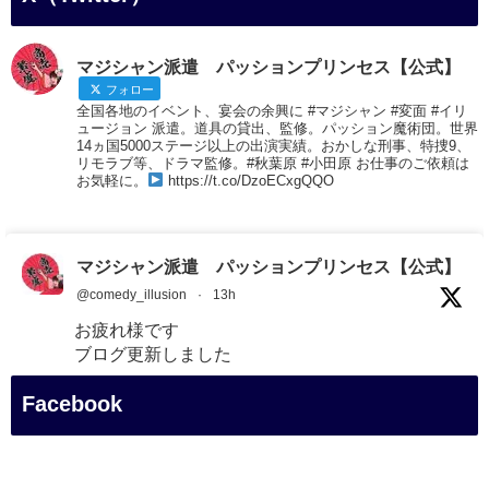
マジシャン派遣 パッションプリンセス【公式】
フォロー
全国各地のイベント、宴会の余興に #マジシャン #変面 #イリ
ュージョン 派遣。道具の貸出、監修。パッション魔術団。世界
14ヵ国5000ステージ以上の出演実績。おかしな刑事、特捜9、
リモラブ等、ドラマ監修。#秋葉原 #小田原 お仕事のご依頼は
お気軽に。
https://t.co/DzoECxgQQO
マジシャン派遣 パッションプリンセス【公式】
@comedy_illusion
·
13h
お疲れ様です
ブログ更新しました
「マジシャン和歌山旅 白浜町・白良湯」
Facebook
#企業公式がお疲れ様を言い合う
#旅行好きな人と繋がりたい