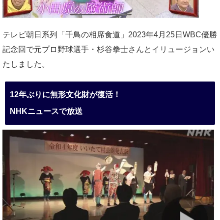
テレビ朝日系列「千鳥の相席食道」2023年4月25日WBC優勝
記念回で元プロ野球選手・杉谷拳士さんとイリュージョンい
たしました。
12年ぶりに無形文化財が復活！
NHKニュースで放送