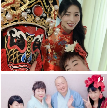
#企業公式がお疲れ様を言い合う
#チャンネル登録おねがいします
#愛媛県
#新居浜市
#マイントピア別子
#泉寿亭
#有形文化財
#四国
#愛媛観光
#旅行
#旅行動画
#一人旅
#観光スポット
#Travel
#ehime
#旅行好きと繋がりたい
5
X