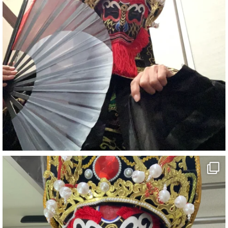
#イベント
#宴会
#余興
1
5
X
さらに読み込む