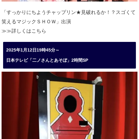
「すっかりにちようチャップリン★見破れるか！？スゴくて
笑えるマジックＳＨＯＷ」出演
≫≫詳しくは
こちら
2025年1月12日19時45分～
日本テレビ「二ノさんとあそぼ」2時間SP