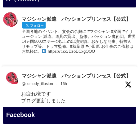
マジシャン派遣 パッションプリンセス【公式】
フォロー
全国各地のイベント、宴会の余興に #マジシャン #変面 #イリ
ュージョン 派遣。道具の貸出、監修。パッション魔術団。世界
14ヵ国5000ステージ以上の出演実績。おかしな刑事、特捜9、
リモラブ等、ドラマ監修。#秋葉原 #小田原 お仕事のご依頼は
お気軽に。
https://t.co/DzoECxgQQO
マジシャン派遣 パッションプリンセス【公式】
@comedy_illusion
·
16h
お疲れ様です
ブログ更新しました
「マジシャン和歌山旅 白浜町・円月島」
Facebook
#企業公式がお疲れ様を言い合う
#旅行好きな人と繋がりたい