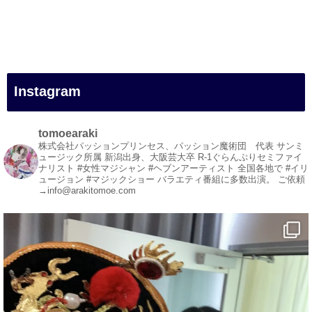
#一人旅
#女性マジシャン
#出張マジック
#マジシャン派遣
#イリュージョン
#和歌山県
Instagram
#白浜町
#変面ショー
#イベント
tomoearaki
#宴会
株式会社パッションプリンセス、パッション魔術団 代表
サンミ
ュージック所属
新潟出身、大阪芸大卒
R-1ぐらんぷりセミファイ
#余興
ナリスト
#女性マジシャン #ヘブンアーティスト
全国各地で #イリ
ュージョン #マジックショー
バラエティ番組に多数出演。
ご依頼
1
5
X
→info@arakitomoe.com
マジシャン派遣 パッションプリンセス【公式】
@comedy_illusion
·
7 8月
お疲れ様です
YouTubeを更新しました
https://youtu.be/9sHKhUQBmUE
@YouTube