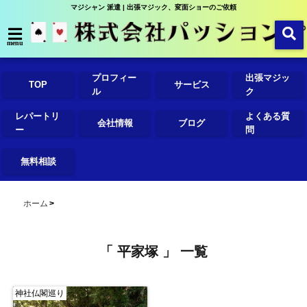
マジシャン 派遣 | 出張マジック、変面ショーのご依頼
menu
プロフィー
出張マジッ
TOP
サービス
ル
ク
レパートリ
よくある質
会社情報
ブログ
ー
問
無料相談
ホーム
「 平家塚 」 一覧
神社仏閣巡り