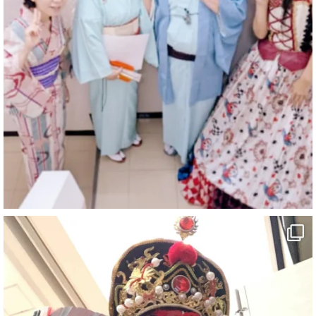
マジシャン派遣 パッションプリンセス【公式】
@comedy_illusion
·
6 8月
お疲れ様です
ブログ更新しました
「マジシャン和歌山旅 白浜町・三段壁」
#企業公式がお疲れ様を言い合う
#旅行好きな人と繋がりたい
#一人旅
#女性マジシャン
#出張マジック
#マジシャン派遣
#イリュージョン
#和歌山県
#白浜町
#変面ショー