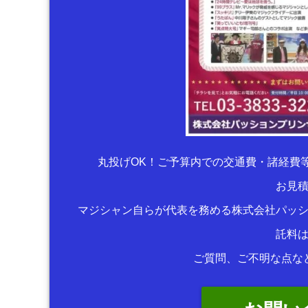
丸投げOK！ご予算内での交通費・諸経費
お見
マジシャン自らが代表を務める株式会社パッ
託料
ご質問、ご不明な点な