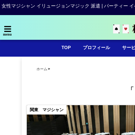
女性マジシャン イリュージョンマジック 派遣 | パーティー イ
menu
TOP
プロフィール
サー
ホーム
「
関東 マジシャン