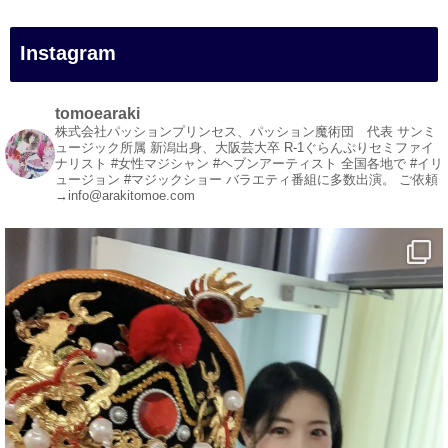
#イリュージョン
#和歌山県
Instagram
#白浜町
#変面ショー
#イベント
tomoearaki
#宴会
株式会社パッションプリンセス、パッション魔術団 代表
サンミ
ュージック所属
新潟出身、大阪芸大卒
R-1ぐらんぷりセミファイ
#余興
ナリスト
#女性マジシャン #ヘブンアーティスト
全国各地で #イリ
ュージョン #マジックショー
バラエティ番組に多数出演。
ご依頼
1
5
X
→info@arakitomoe.com
マジシャン派遣 パッションプリンセス【公式】
@comedy_illusion
·
7 8月
お疲れ様です
YouTubeを更新しました
https://youtu.be/9sHKhUQBmUE
@YouTube
#企業公式がお疲れ様を言い合う
#チャンネル登録おねがいします