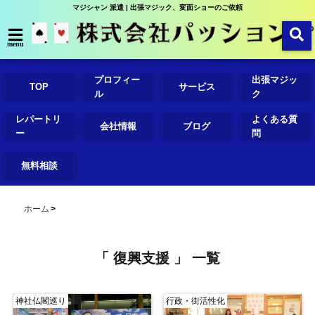
マジシャン 派遣 | 出張マジック、変面ショーのご依頼
menu
プロフィー
出張マジッ
TOP
サービス
ル
ク
レパートリ
よくある質
会社情報
ブログ
ー
問
無料相談
ホーム
「 復興支援 」 一覧
神社仏閣巡り
行政・街活性化