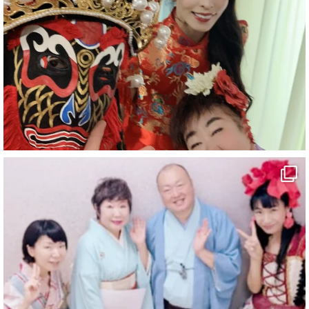
#愛媛県
#新居浜市
#マイントピア別子
#泉寿亭
#有形文化財
#四国
#愛媛観光
#旅行
#旅行動画
#一人旅
#観光スポット
#Travel
#ehime
#旅行好きと繋がりたい
5
X
マジシャン派遣 パッションプリンセス【公式】