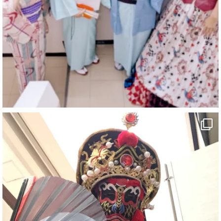
@comedy_illusion
·
6 8月
お疲れ様です
ブログ更新しました
「マジシャン和歌山旅 白浜町・三段壁」
#企業公式がお疲れ様を言い合う
#旅行好きな人と繋がりたい
#一人旅
#女性マジシャン
#出張マジック
#マジシャン派遣
#イリュージョン
#和歌山県
#白浜町
#変面ショー
#イベント
#宴会
#余興