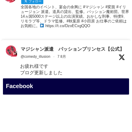
フォロー
全国各地のイベント、宴会の余興に #マジシャン #変面 #イリ
ュージョン 派遣。道具の貸出、監修。パッション魔術団。世界
14ヵ国5000ステージ以上の出演実績。おかしな刑事、特捜9、
リモラブ等、ドラマ監修。#秋葉原 #小田原 お仕事のご依頼は
お気軽に。
https://t.co/DzoECxgQQO
マジシャン派遣 パッションプリンセス【公式】
@comedy_illusion
·
7 8月
お疲れ様です
ブログ更新しました
「マジシャン和歌山旅 白浜町・円月島」
Facebook
#企業公式がお疲れ様を言い合う
#旅行好きな人と繋がりたい
#一人旅
#女性マジシャン
#出張マジック
#マジシャン派遣