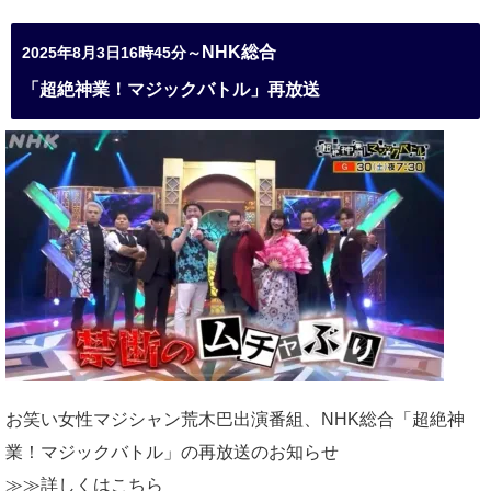
NHK総合
2025年8月3日16時45分～
「超絶神業！マジックバトル」再放送
お笑い女性マジシャン荒木巴出演番組、
NHK総合「超絶神
業！マジックバトル」の再放送のお知らせ
≫≫詳しくは
こちら