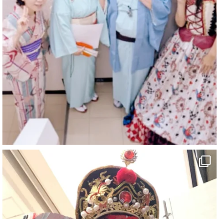
マジシャン派遣 パッションプリンセス【公式】
@comedy_illusion
·
6 8月
お疲れ様です
ブログ更新しました
「マジシャン和歌山旅 白浜町・三段壁」
#企業公式がお疲れ様を言い合う
#旅行好きな人と繋がりたい
#一人旅
#女性マジシャン
#出張マジック
#マジシャン派遣
#イリュージョン
#和歌山県
#白浜町
#変面ショー