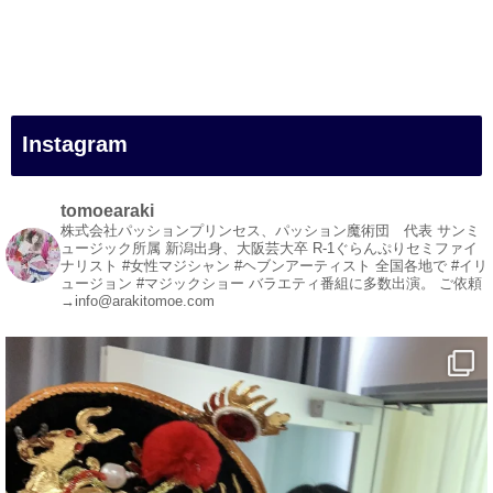
#一人旅
#女性マジシャン
#出張マジック
#マジシャン派遣
#イリュージョン
#和歌山県
Instagram
#白浜町
#変面ショー
#イベント
tomoearaki
#宴会
株式会社パッションプリンセス、パッション魔術団 代表
サンミ
ュージック所属
新潟出身、大阪芸大卒
R-1ぐらんぷりセミファイ
#余興
ナリスト
#女性マジシャン #ヘブンアーティスト
全国各地で #イリ
ュージョン #マジックショー
バラエティ番組に多数出演。
ご依頼
1
5
X
→info@arakitomoe.com
マジシャン派遣 パッションプリンセス【公式】
@comedy_illusion
·
7 8月
お疲れ様です
YouTubeを更新しました
https://youtu.be/9sHKhUQBmUE
@YouTube