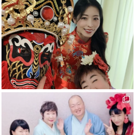
#企業公式がお疲れ様を言い合う
#チャンネル登録おねがいします
#愛媛県
#新居浜市
#マイントピア別子
#泉寿亭
#有形文化財
#四国
#愛媛観光
#旅行
#旅行動画
#一人旅
#観光スポット
#Travel
#ehime
#旅行好きと繋がりたい
5
X