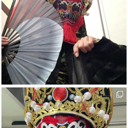
#イベント
#宴会
#余興
1
5
X
さらに読み込む