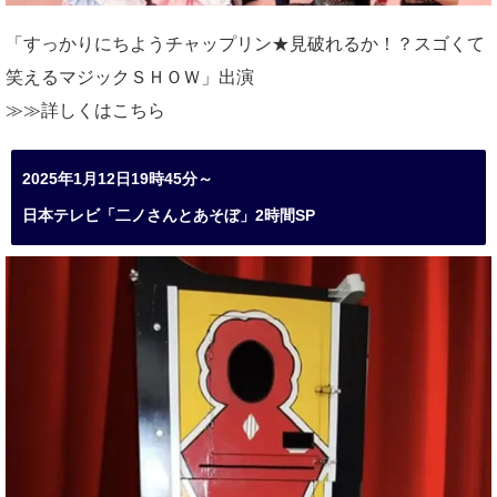
「すっかりにちようチャップリン★見破れるか！？スゴくて
笑えるマジックＳＨＯＷ」出演
≫≫詳しくは
こちら
2025年1月12日19時45分～
日本テレビ「二ノさんとあそぼ」2時間SP