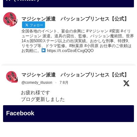
マジシャン派遣 パッションプリンセス【公式】
フォロー
全国各地のイベント、宴会の余興に #マジシャン #変面 #イリ
ュージョン 派遣。道具の貸出、監修。パッション魔術団。世界
14ヵ国5000ステージ以上の出演実績。おかしな刑事、特捜9、
リモラブ等、ドラマ監修。#秋葉原 #小田原 お仕事のご依頼は
お気軽に。
https://t.co/DzoECxgQQO
マジシャン派遣 パッションプリンセス【公式】
@comedy_illusion
·
7 8月
お疲れ様です
ブログ更新しました
「マジシャン和歌山旅 白浜町・円月島」
Facebook
#企業公式がお疲れ様を言い合う
#旅行好きな人と繋がりたい