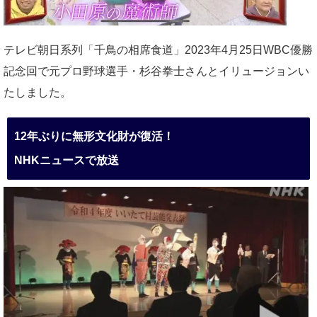
テレビ朝日系列「千鳥の相席食道」2023年4月25日WBC優勝
記念回で元プロ野球選手・杉谷拳士さんとイリュージョンい
たしました。
12年ぶりに無形文化財が復活！
NHKニュースで放送