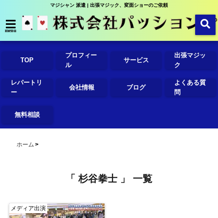
マジシャン 派遣 | 出張マジック、変面ショーのご依頼
menu
プロフィー
出張マジッ
TOP
サービス
ル
ク
レパートリ
よくある質
会社情報
ブログ
ー
問
無料相談
ホーム
「 杉谷拳士 」 一覧
メディア出演