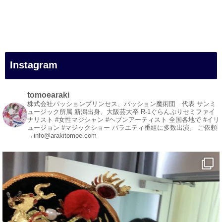
#一人旅
#女性マジシャン
#出張マジック
#マジシャン派遣
#イリュージョン
#和歌山県
Instagram
#白浜町
#変面ショー
#イベント
tomoearaki
#宴会
株式会社パッションプリンセス、パッション魔術団 代表
サンミ
ュージック所属
新潟出身、大阪芸大卒
R-1ぐらんぷりセミファイ
#余興
ナリスト
#女性マジシャン #ヘブンアーティスト
全国各地で #イリ
ュージョン #マジックショー
バラエティ番組に多数出演。
ご依頼
1
3
X
→info@arakitomoe.com
マジシャン派遣 パッションプリンセス【公式】
@comedy_illusion
·
7 8月
お疲れ様です
ブログ更新しました
「マジシャン和歌山旅 白浜町・円月島」