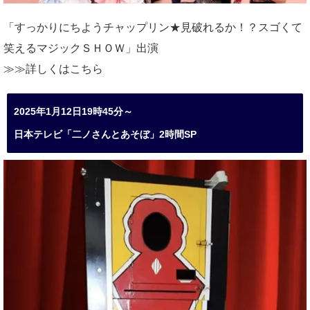
「すっかりにちようチャップリン★見破れるか！？スゴくて
笑えるマジックＳＨＯＷ」出演
≫≫詳しくは
こちら
2025年1月12日19時45分～
日本テレビ「二ノさんとあそぼ」2時間SP