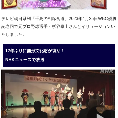
テレビ朝日系列「千鳥の相席食道」2023年4月25日WBC優勝
記念回で元プロ野球選手・杉谷拳士さんとイリュージョンい
たしました。
12年ぶりに無形文化財が復活！
NHKニュースで放送