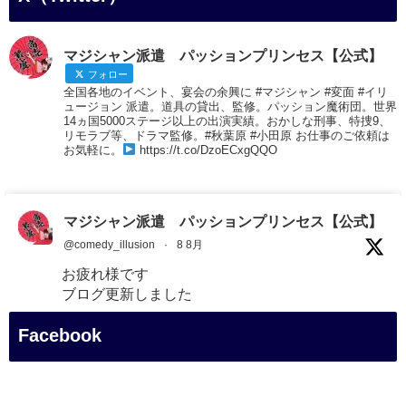
マジシャン派遣 パッションプリンセス【公式】
フォロー
全国各地のイベント、宴会の余興に #マジシャン #変面 #イリ
ュージョン 派遣。道具の貸出、監修。パッション魔術団。世界
14ヵ国5000ステージ以上の出演実績。おかしな刑事、特捜9、
リモラブ等、ドラマ監修。#秋葉原 #小田原 お仕事のご依頼は
お気軽に。
https://t.co/DzoECxgQQO
マジシャン派遣 パッションプリンセス【公式】
@comedy_illusion
·
8 8月
お疲れ様です
ブログ更新しました
「マジシャン和歌山旅 白浜町・白良湯」
Facebook
#企業公式がお疲れ様を言い合う
#旅行好きな人と繋がりたい