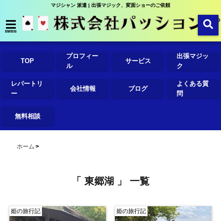
マジシャン 派遣 | 出張マジック、変面ショーのご依頼
menu
プロフィー
出張マジッ
TOP
サービス
ル
ク
レパートリ
よくある質
会社情報
ブログ
ー
問
無料相談
ホーム
「 東郷湖 」 一覧
姫の旅行記
姫の旅行記