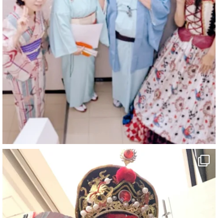
@comedy_illusion
·
7 8月
お疲れ様です
YouTubeを更新しました
https://youtu.be/9sHKhUQBmUE
@YouTube
#企業公式がお疲れ様を言い合う
#チャンネル登録おねがいします
#愛媛県
#新居浜市
#マイントピア別子
#泉寿亭
#有形文化財
#四国
#愛媛観光
#旅行
#旅行動画
#一人旅
#観光スポット
#Travel