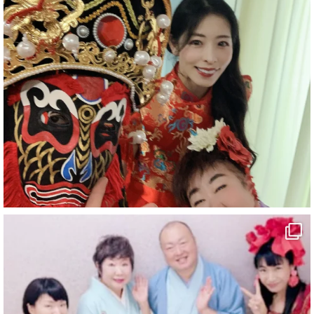
#企業公式がお疲れ様を言い合う
#チャンネル登録おねがいします
#愛媛県
#新居浜市
#幸福駅
#別子銅山
#鉱山観光列車
#四国
#愛媛観光
#旅行
#旅行動画
#一人旅
#観光スポット
#Travel
#ehime
#旅行好きと繋がりたい
2
7
X