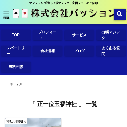
マジシャン 派遣 | 出張マジック、変面ショーのご依頼
menu
プロフィー
出張マジッ
TOP
サービス
ル
ク
レパートリ
よくある質
会社情報
ブログ
ー
問
無料相談
ホーム
「 正一位玉福神社 」 一覧
神社仏閣巡り