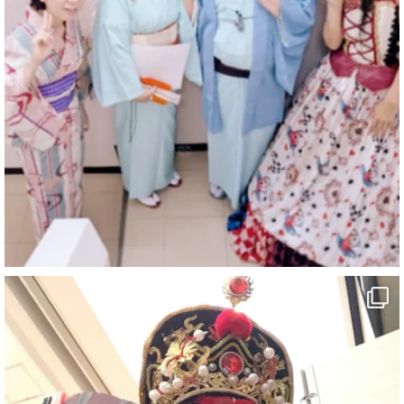
マジシャン派遣 パッションプリンセス【公式】
@comedy_illusion
·
4 8月
お疲れ様です
ブログ更新しました
「マジシャン和歌山旅 白浜町・三段壁洞窟」
#企業公式がお疲れ様を言い合う
#旅行好きな人と繋がりたい
#一人旅
#女性マジシャン
#出張マジック
#マジシャン派遣
#イリュージョン
#和歌山県
#白浜町
#変面ショー