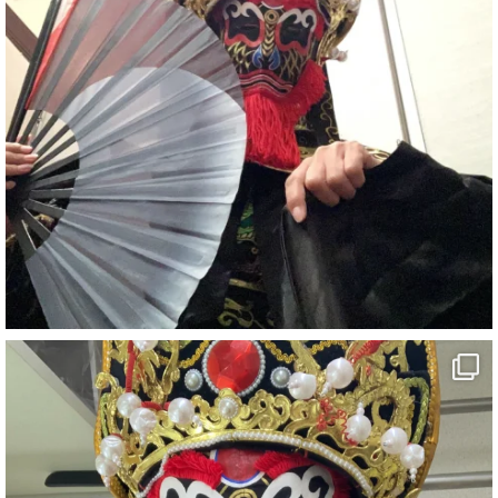
#イベント
#宴会
#余興
2
X
さらに読み込む