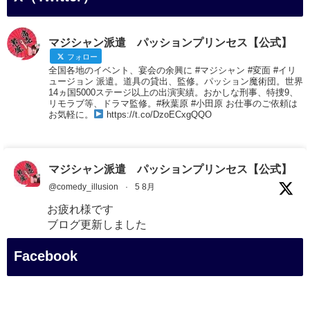
マジシャン派遣 パッションプリンセス【公式】
フォロー
全国各地のイベント、宴会の余興に #マジシャン #変面 #イリ
ュージョン 派遣。道具の貸出、監修。パッション魔術団。世界
14ヵ国5000ステージ以上の出演実績。おかしな刑事、特捜9、
リモラブ等、ドラマ監修。#秋葉原 #小田原 お仕事のご依頼は
お気軽に。
https://t.co/DzoECxgQQO
マジシャン派遣 パッションプリンセス【公式】
@comedy_illusion
·
5 8月
お疲れ様です
ブログ更新しました
「マジシャン和歌山旅 白浜町・三段壁展望台」
Facebook
#企業公式がお疲れ様を言い合う
#旅行好きな人と繋がりたい