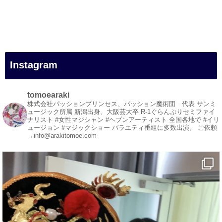
#一人旅
#女性マジシャン
#出張マジック
#マジシャン派遣
#イリュージョン
#和歌山県
Instagram
#白浜町
#変面ショー
#イベント
tomoearaki
#宴会
株式会社パッションプリンセス、パッション魔術団 代表
サンミ
ュージック所属
新潟出身、大阪芸大卒
R-1ぐらんぷりセミファイ
#余興
ナリスト
#女性マジシャン #ヘブンアーティスト
全国各地で #イリ
ュージョン #マジックショー
バラエティ番組に多数出演。
ご依頼
1
5
X
→info@arakitomoe.com
マジシャン派遣 パッションプリンセス【公式】
@comedy_illusion
·
5 8月
お疲れ様です
YouTubeを更新しました
https://youtu.be/9Vo2WgtDLME
@YouTube