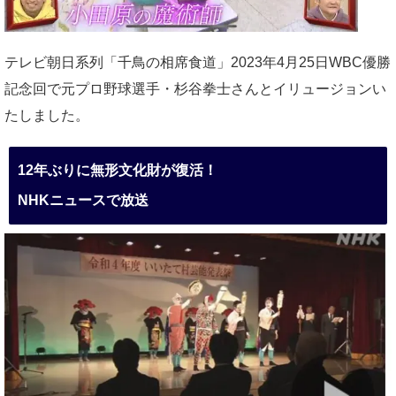
テレビ朝日系列「千鳥の相席食道」2023年4月25日WBC優勝
記念回で元プロ野球選手・杉谷拳士さんとイリュージョンい
たしました。
12年ぶりに無形文化財が復活！
NHKニュースで放送