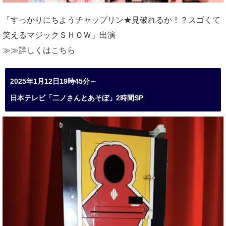
「すっかりにちようチャップリン★見破れるか！？スゴくて
笑えるマジックＳＨＯＷ」出演
≫≫詳しくは
こちら
2025年1月12日19時45分～
日本テレビ「二ノさんとあそぼ」2時間SP