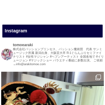
#新居浜市
#幸福駅
#別子銅山
#鉱山観光列車
#四国
#愛媛観光
Instagram
#旅行
#旅行動画
#一人旅
tomoearaki
#観光スポット
株式会社パッションプリンセス、パッション魔術団 代表
サンミ
ュージック所属
新潟出身、大阪芸大卒
R-1ぐらんぷりセミファイ
#Travel
ナリスト
#女性マジシャン #ヘブンアーティスト
全国各地で #イリ
#ehime
ュージョン #マジックショー
バラエティ番組に多数出演。
ご依頼
→info@arakitomoe.com
#旅行好きと繋がりたい
1
5
X
マジシャン派遣 パッションプリンセス【公式】
@comedy_illusion
·
4 8月