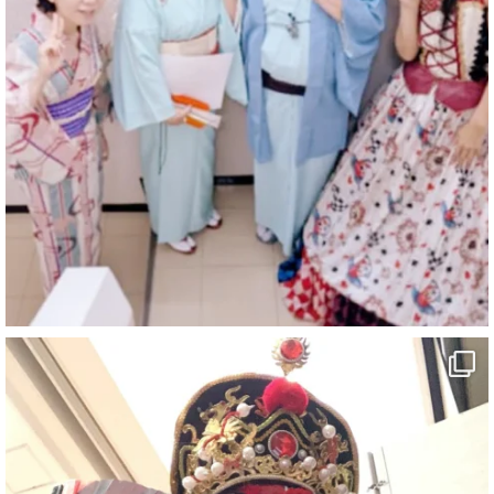
マジシャン派遣 パッションプリンセス【公式】
@comedy_illusion
·
3 8月
お疲れ様です
ブログ更新しました
「マジシャン和歌山旅 白浜町・文殊堂」
#企業公式がお疲れ様を言い合う
#旅行好きな人と繋がりたい
#一人旅
#女性マジシャン
#出張マジック
#マジシャン派遣
#イリュージョン
#和歌山県
#白浜町
#変面ショー