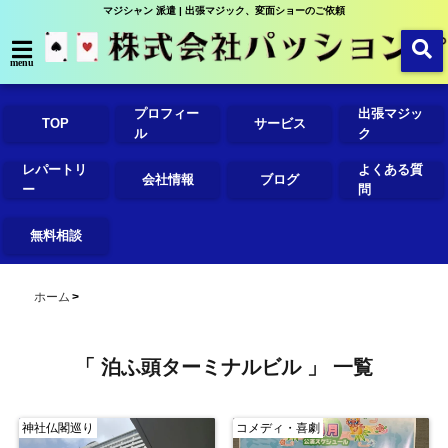
マジシャン 派遣 | 出張マジック、変面ショーのご依頼
menu
プロフィー
出張マジッ
TOP
サービス
ル
ク
レパートリ
よくある質
会社情報
ブログ
ー
問
無料相談
ホーム
「 泊ふ頭ターミナルビル 」 一覧
神社仏閣巡り
コメディ・喜劇