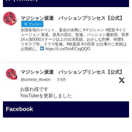
マジシャン派遣 パッションプリンセス【公式】
フォロー
全国各地のイベント、宴会の余興に #マジシャン #変面 #イリ
ュージョン 派遣。道具の貸出、監修。パッション魔術団。世界
14ヵ国5000ステージ以上の出演実績。おかしな刑事、特捜9、
リモラブ等、ドラマ監修。#秋葉原 #小田原 お仕事のご依頼は
お気軽に。
https://t.co/DzoECxgQQO
マジシャン派遣 パッションプリンセス【公式】
@comedy_illusion
·
5 8月
お疲れ様です
YouTubeを更新しました
https://youtu.be/9Vo2WgtDLME
@YouTube
Facebook
#企業公式がお疲れ様を言い合う
#チャンネル登録おねがいします
#愛媛県