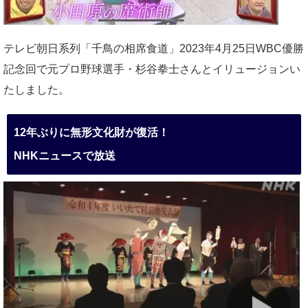
テレビ朝日系列「千鳥の相席食道」2023年4月25日WBC優勝
記念回で元プロ野球選手・杉谷拳士さんとイリュージョンい
たしました。
12年ぶりに無形文化財が復活！
NHKニュースで放送