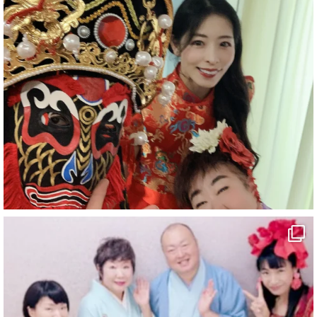
お疲れ様です
ブログ更新しました
「マジシャン和歌山旅 白浜町・三段壁洞窟」
#企業公式がお疲れ様を言い合う
#旅行好きな人と繋がりたい
#一人旅
#女性マジシャン
#出張マジック
#マジシャン派遣
#イリュージョン
#和歌山県
#白浜町
#変面ショー
#イベント
#宴会
#余興
2
X