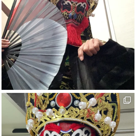
#イベント
#宴会
#余興
1
6
X
さらに読み込む