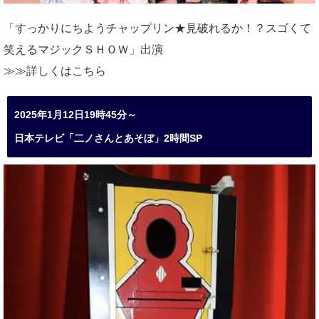
「すっかりにちようチャップリン★見破れるか！？スゴくて
笑えるマジックＳＨＯＷ」出演
≫≫詳しくは
こちら
2025年1月12日19時45分～
日本テレビ「二ノさんとあそぼ」2時間SP