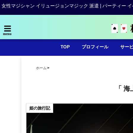
女性マジシャン イリュージョンマジック 派遣 | パーティー イ
menu
TOP
プロフィール
サー
ホーム
「 海
姫の旅行記