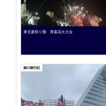
東北夏祭り⑱ 青森花火大会
姫の旅行記