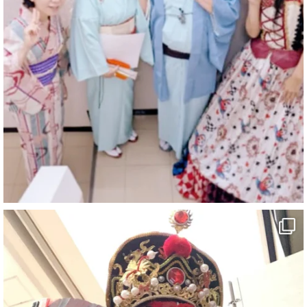
@comedy_illusion
·
7 8月
お疲れ様です
YouTubeを更新しました
https://youtu.be/9sHKhUQBmUE
@YouTube
#企業公式がお疲れ様を言い合う
#チャンネル登録おねがいします
#愛媛県
#新居浜市
#マイントピア別子
#泉寿亭
#有形文化財
#四国
#愛媛観光
#旅行
#旅行動画
#一人旅
#観光スポット
#Travel