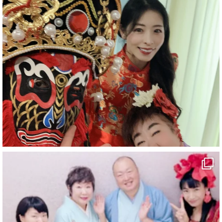
#企業公式がお疲れ様を言い合う
#旅行好きな人と繋がりたい
#一人旅
#女性マジシャン
#出張マジック
#マジシャン派遣
#イリュージョン
#和歌山県
#白浜町
#変面ショー
#イベント
#宴会
#余興
1
10
X
マジシャン派遣 パッションプリンセス【公式】