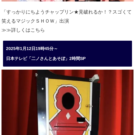
「すっかりにちようチャップリン★見破れるか！？スゴくて
笑えるマジックＳＨＯＷ」出演
≫≫詳しくは
こちら
2025年1月12日19時45分～
日本テレビ「二ノさんとあそぼ」2時間SP