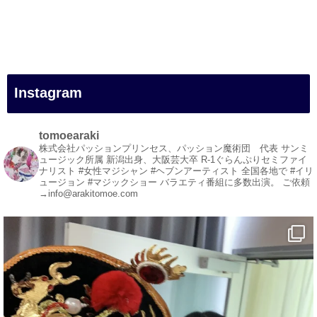
#一人旅
#女性マジシャン
#出張マジック
#マジシャン派遣
#イリュージョン
#和歌山県
Instagram
#白浜町
#変面ショー
#イベント
tomoearaki
#宴会
株式会社パッションプリンセス、パッション魔術団 代表
サンミ
ュージック所属
新潟出身、大阪芸大卒
R-1ぐらんぷりセミファイ
#余興
ナリスト
#女性マジシャン #ヘブンアーティスト
全国各地で #イリ
ュージョン #マジックショー
バラエティ番組に多数出演。
ご依頼
1
3
X
→info@arakitomoe.com
マジシャン派遣 パッションプリンセス【公式】
@comedy_illusion
·
7 8月
お疲れ様です
ブログ更新しました
「マジシャン和歌山旅 白浜町・円月島」