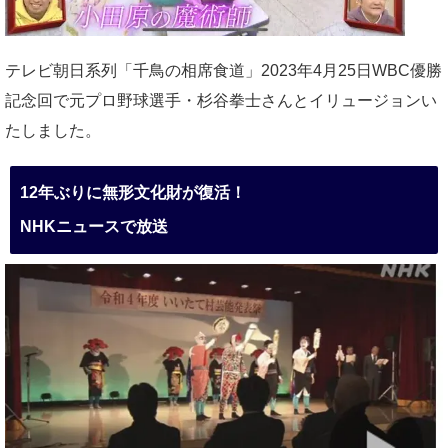
テレビ朝日系列「千鳥の相席食道」2023年4月25日WBC優勝
記念回で元プロ野球選手・杉谷拳士さんとイリュージョンい
たしました。
12年ぶりに無形文化財が復活！
NHKニュースで放送