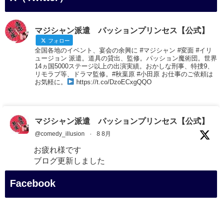
マジシャン派遣 パッションプリンセス【公式】
フォロー
全国各地のイベント、宴会の余興に #マジシャン #変面 #イリ
ュージョン 派遣。道具の貸出、監修。パッション魔術団。世界
14ヵ国5000ステージ以上の出演実績。おかしな刑事、特捜9、
リモラブ等、ドラマ監修。#秋葉原 #小田原 お仕事のご依頼は
お気軽に。
https://t.co/DzoECxgQQO
マジシャン派遣 パッションプリンセス【公式】
@comedy_illusion
·
8 8月
お疲れ様です
ブログ更新しました
「マジシャン和歌山旅 白浜町・白良湯」
Facebook
#企業公式がお疲れ様を言い合う
#旅行好きな人と繋がりたい