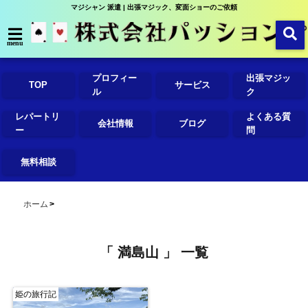
マジシャン 派遣 | 出張マジック、変面ショーのご依頼
menu
プロフィー
出張マジッ
TOP
サービス
ル
ク
レパートリ
よくある質
会社情報
ブログ
ー
問
無料相談
ホーム
「 満島山 」 一覧
姫の旅行記