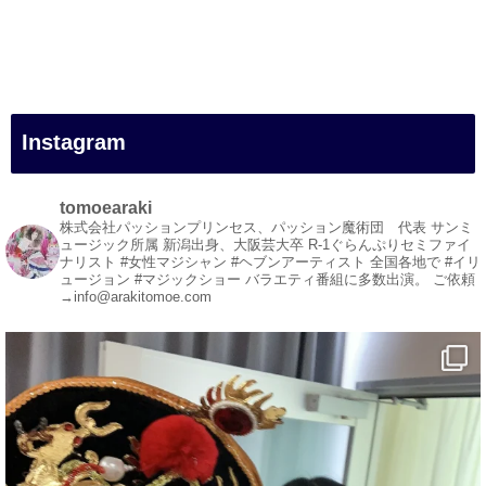
#一人旅
#女性マジシャン
#出張マジック
#マジシャン派遣
#イリュージョン
#和歌山県
Instagram
#白浜町
#変面ショー
#イベント
tomoearaki
#宴会
株式会社パッションプリンセス、パッション魔術団 代表
サンミ
ュージック所属
新潟出身、大阪芸大卒
R-1ぐらんぷりセミファイ
#余興
ナリスト
#女性マジシャン #ヘブンアーティスト
全国各地で #イリ
ュージョン #マジックショー
バラエティ番組に多数出演。
ご依頼
1
5
X
→info@arakitomoe.com
マジシャン派遣 パッションプリンセス【公式】
@comedy_illusion
·
5 8月
お疲れ様です
YouTubeを更新しました
https://youtu.be/9Vo2WgtDLME
@YouTube