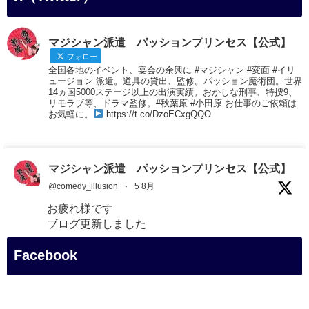
マジシャン派遣 パッションプリンセス【公式】
フォロー
全国各地のイベント、宴会の余興に #マジシャン #変面 #イリ
ュージョン 派遣。道具の貸出、監修。パッション魔術団。世界
14ヵ国5000ステージ以上の出演実績。おかしな刑事、特捜9、
リモラブ等、ドラマ監修。#秋葉原 #小田原 お仕事のご依頼は
お気軽に。
https://t.co/DzoECxgQQO
マジシャン派遣 パッションプリンセス【公式】
@comedy_illusion
·
5 8月
お疲れ様です
ブログ更新しました
「マジシャン和歌山旅 白浜町・三段壁展望台」
Facebook
#企業公式がお疲れ様を言い合う
#旅行好きな人と繋がりたい