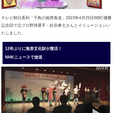
テレビ朝日系列「千鳥の相席食道」2023年4月25日WBC優勝
記念回で元プロ野球選手・杉谷拳士さんとイリュージョンい
たしました。
12年ぶりに無形文化財が復活！
NHKニュースで放送