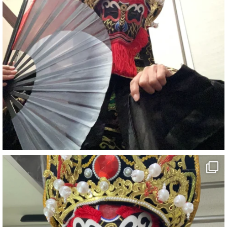
#イベント
#宴会
#余興
2
X
さらに読み込む