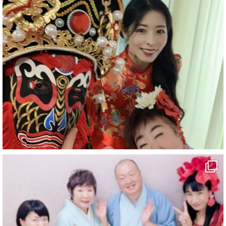
#企業公式がお疲れ様を言い合う
#チャンネル登録おねがいします
#愛媛県
#新居浜市
#幸福駅
#別子銅山
#鉱山観光列車
#四国
#愛媛観光
#旅行
#旅行動画
#一人旅
#観光スポット
#Travel
#ehime
#旅行好きと繋がりたい
2
7
X