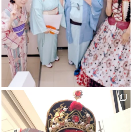
マジシャン派遣 パッションプリンセス【公式】
@comedy_illusion
·
4 8月
お疲れ様です
ブログ更新しました
「マジシャン和歌山旅 白浜町・三段壁洞窟」
#企業公式がお疲れ様を言い合う
#旅行好きな人と繋がりたい
#一人旅
#女性マジシャン
#出張マジック
#マジシャン派遣
#イリュージョン
#和歌山県
#白浜町
#変面ショー