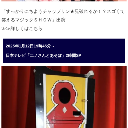
「すっかりにちようチャップリン★見破れるか！？スゴくて
笑えるマジックＳＨＯＷ」出演
≫≫詳しくは
こちら
2025年1月12日19時45分～
日本テレビ「二ノさんとあそぼ」2時間SP