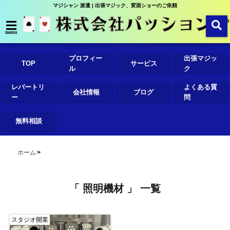
マジシャン 派遣 | 出張マジック、変面ショーのご依頼
menu
プロフィー
出張マジッ
TOP
サービス
ル
ク
レパートリ
よくある質
会社情報
ブログ
ー
問
無料相談
ホーム
「 照明機材 」 一覧
スタジオ開業