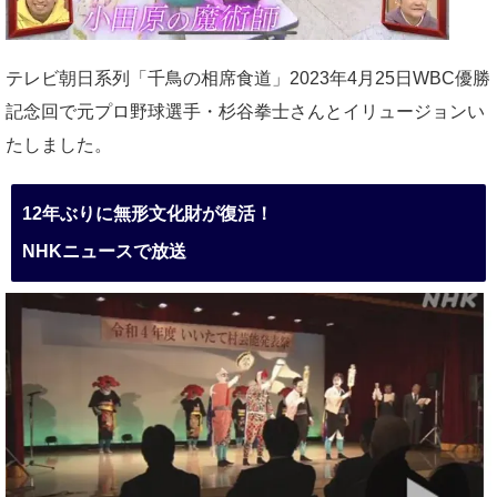
テレビ朝日系列「千鳥の相席食道」2023年4月25日WBC優勝
記念回で元プロ野球選手・杉谷拳士さんとイリュージョンい
たしました。
12年ぶりに無形文化財が復活！
NHKニュースで放送