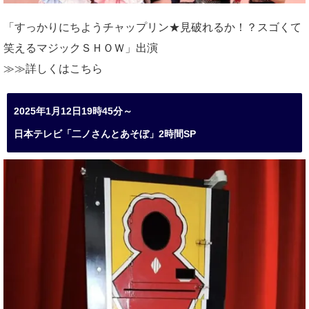
「すっかりにちようチャップリン★見破れるか！？スゴくて
笑えるマジックＳＨＯＷ」出演
≫≫詳しくは
こちら
2025年1月12日19時45分～
日本テレビ「二ノさんとあそぼ」2時間SP