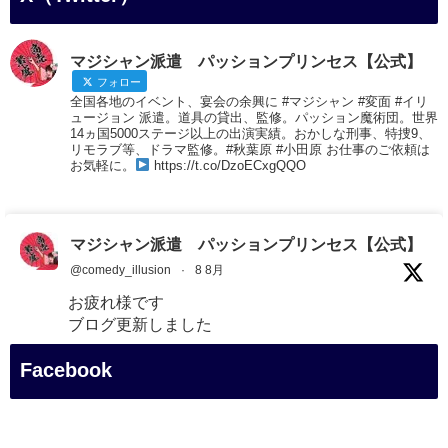
マジシャン派遣 パッションプリンセス【公式】
フォロー
全国各地のイベント、宴会の余興に #マジシャン #変面 #イリ
ュージョン 派遣。道具の貸出、監修。パッション魔術団。世界
14ヵ国5000ステージ以上の出演実績。おかしな刑事、特捜9、
リモラブ等、ドラマ監修。#秋葉原 #小田原 お仕事のご依頼は
お気軽に。
https://t.co/DzoECxgQQO
マジシャン派遣 パッションプリンセス【公式】
@comedy_illusion
·
8 8月
お疲れ様です
ブログ更新しました
「マジシャン和歌山旅 白浜町・白良湯」
Facebook
#企業公式がお疲れ様を言い合う
#旅行好きな人と繋がりたい