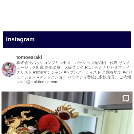
#一人旅
#女性マジシャン
#出張マジック
#マジシャン派遣
#イリュージョン
#和歌山県
Instagram
#白浜町
#変面ショー
#イベント
tomoearaki
#宴会
株式会社パッションプリンセス、パッション魔術団 代表
サンミ
ュージック所属
新潟出身、大阪芸大卒
R-1ぐらんぷりセミファイ
#余興
ナリスト
#女性マジシャン #ヘブンアーティスト
全国各地で #イリ
ュージョン #マジックショー
バラエティ番組に多数出演。
ご依頼
1
3
X
→info@arakitomoe.com
マジシャン派遣 パッションプリンセス【公式】
@comedy_illusion
·
7 8月
お疲れ様です
ブログ更新しました
「マジシャン和歌山旅 白浜町・円月島」