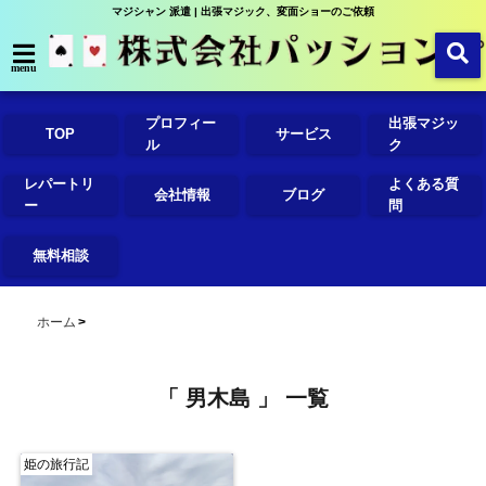
マジシャン 派遣 | 出張マジック、変面ショーのご依頼
menu
プロフィー
出張マジッ
TOP
サービス
ル
ク
レパートリ
よくある質
会社情報
ブログ
ー
問
無料相談
ホーム
「 男木島 」 一覧
姫の旅行記