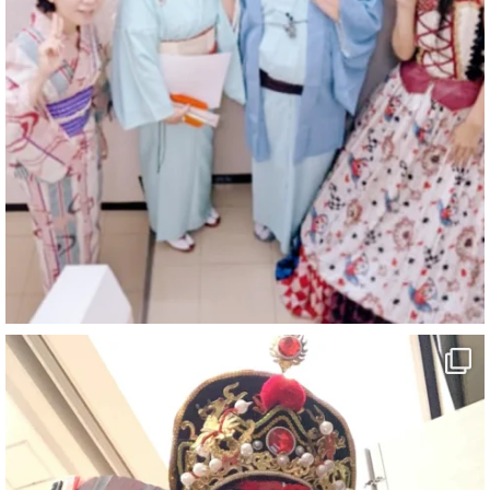
@comedy_illusion
·
7 8月
お疲れ様です
YouTubeを更新しました
https://youtu.be/9sHKhUQBmUE
@YouTube
#企業公式がお疲れ様を言い合う
#チャンネル登録おねがいします
#愛媛県
#新居浜市
#マイントピア別子
#泉寿亭
#有形文化財
#四国
#愛媛観光
#旅行
#旅行動画
#一人旅
#観光スポット
#Travel