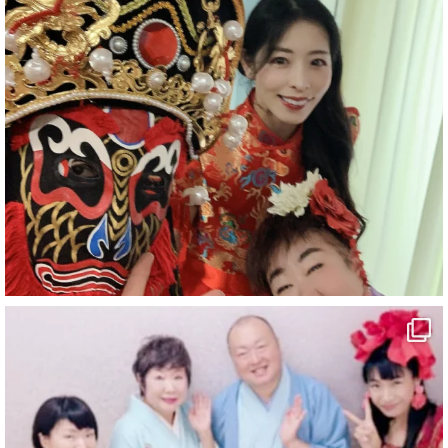
#企業公式がお疲れ様を言い合う
#旅行好きな人と繋がりたい
#一人旅
#女性マジシャン
#出張マジック
#マジシャン派遣
#イリュージョン
#和歌山県
#白浜町
#変面ショー
#イベント
#宴会
#余興
1
10
X
マジシャン派遣 パッションプリンセス【公式】